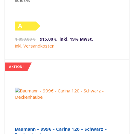
BAUMANN
A
(altes
Ursprünglicher
Aktueller
1.099,00
€
915,00
€
inkl. 19% MwSt.
Label)
Preis
Preis
inkl. Versandkosten
war:
ist:
1.099,00 €
915,00 €.
AKTION !
Baumann – 999€ – Carina 120 – Schwarz –