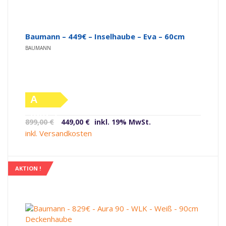
Baumann – 449€ – Inselhaube – Eva – 60cm
BAUMANN
A
(altes
Ursprünglicher
Aktueller
899,00
€
449,00
€
inkl. 19% MwSt.
Label)
Preis
Preis
inkl. Versandkosten
war:
ist:
899,00 €
449,00 €.
AKTION !