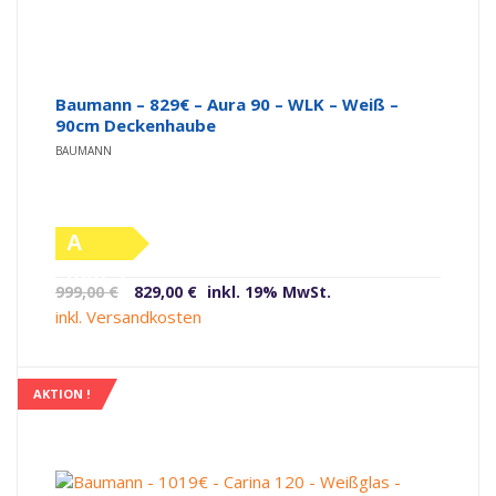
Baumann – 829€ – Aura 90 – WLK – Weiß –
90cm Deckenhaube
BAUMANN
A
(altes
Ursprünglicher
Aktueller
999,00
€
829,00
€
inkl. 19% MwSt.
Label)
Preis
Preis
inkl. Versandkosten
war:
ist:
999,00 €
829,00 €.
AKTION !