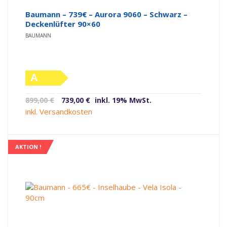
Baumann – 739€ – Aurora 9060 – Schwarz –
Deckenlüfter 90×60
BAUMANN
A
(altes
Ursprünglicher
Aktueller
899,00
€
739,00
€
inkl. 19% MwSt.
Label)
Preis
Preis
inkl. Versandkosten
war:
ist:
899,00 €
739,00 €.
AKTION !