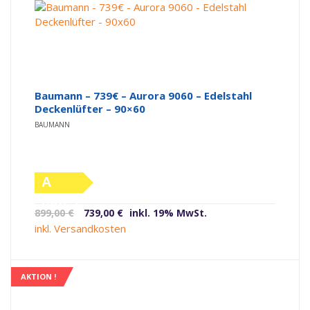
Baumann – 739€ – Aurora 9060 – Edelstahl
Deckenlüfter – 90×60
BAUMANN
A
(altes
Ursprünglicher
Aktueller
899,00
€
739,00
€
inkl. 19% MwSt.
Label)
Preis
Preis
inkl. Versandkosten
war:
ist:
899,00 €
739,00 €.
AKTION !