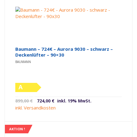
Baumann – 724€ – Aurora 9030 – schwarz –
Deckenlüfter – 90×30
BAUMANN
A
(altes
Ursprünglicher
Aktueller
899,00
€
724,00
€
inkl. 19% MwSt.
Label)
Preis
Preis
inkl. Versandkosten
war:
ist:
899,00 €
724,00 €.
AKTION !