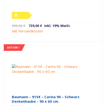
A
(altes
Ursprünglicher
Aktueller
999,00
€
739,00
€
inkl. 19% MwSt.
Label)
Preis
Preis
inkl. Versandkosten
war:
ist:
999,00 €
739,00 €.
AKTION !
Baumann – 915€ – Carina 90 – Schwarz
Deckenhaube – 90 x 60 cm