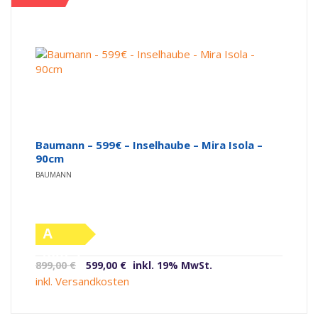
Baumann – 599€ – Inselhaube – Mira Isola –
90cm
BAUMANN
A
(altes
Ursprünglicher
Aktueller
899,00
€
599,00
€
inkl. 19% MwSt.
Label)
Preis
Preis
inkl. Versandkosten
war:
ist:
899,00 €
599,00 €.