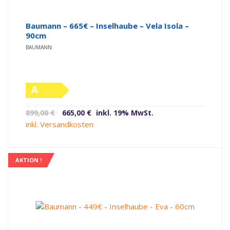
Baumann – 665€ – Inselhaube – Vela Isola –
90cm
BAUMANN
A
(altes
Ursprünglicher
Aktueller
899,00
€
665,00
€
inkl. 19% MwSt.
Label)
Preis
Preis
inkl. Versandkosten
war:
ist:
899,00 €
665,00 €.
AKTION !