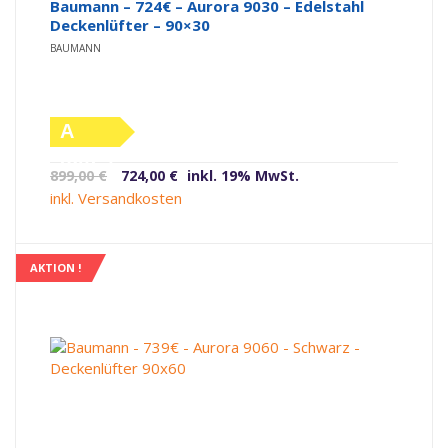
Baumann – 724€ – Aurora 9030 – Edelstahl
Deckenlüfter – 90×30
BAUMANN
A
(altes
Ursprünglicher
Aktueller
899,00
€
724,00
€
inkl. 19% MwSt.
Label)
Preis
Preis
inkl. Versandkosten
war:
ist:
899,00 €
724,00 €.
AKTION !