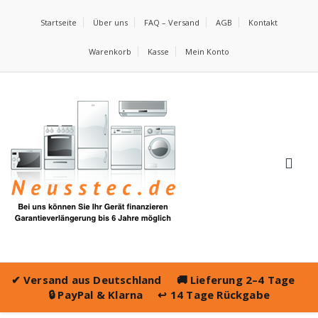
Startseite
Über uns
FAQ – Versand
AGB
Kontakt
Warenkorb
Kasse
Mein Konto
✔
Versand aus Deutschland
🚚
Lieferung 2–4 Tage
🔒
PayPal & Klarna
↩️
14 Tage Rückgabe