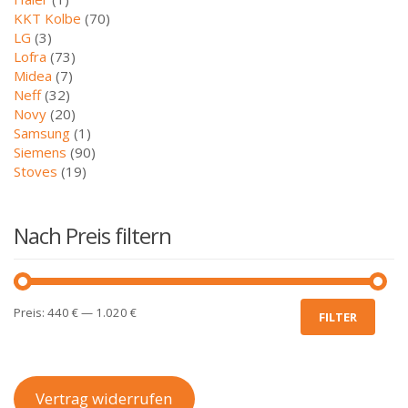
KKT Kolbe
(70)
LG
(3)
Lofra
(73)
Midea
(7)
Neff
(32)
Novy
(20)
Samsung
(1)
Siemens
(90)
Stoves
(19)
Nach Preis filtern
Min.
Max.
Preis:
440 €
—
1.020 €
FILTER
Preis
Preis
Vertrag widerrufen