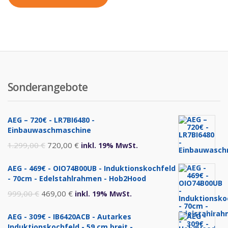
Sonderangebote
AEG – 720€ - LR7BI6480 -
Einbauwaschmaschine
Ursprünglicher
Aktueller
1.299,00
€
720,00
€
inkl. 19% MwSt.
Preis
Preis
AEG - 469€ - OIO74B00UB - Induktionskochfeld
war:
ist:
- 70cm - Edelstahlrahmen - Hob2Hood
1.299,00 €
720,00 €.
Ursprünglicher
Aktueller
999,00
€
469,00
€
inkl. 19% MwSt.
Preis
Preis
AEG - 309€ - IB6420ACB - Autarkes
war:
ist:
Induktionskochfeld - 59 cm breit -