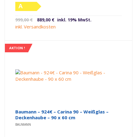
A
(altes
Ursprünglicher
Aktueller
999,00
€
889,00
€
inkl. 19% MwSt.
Label)
Preis
Preis
inkl. Versandkosten
war:
ist:
999,00 €
889,00 €.
AKTION !
Baumann – 924€ – Carina 90 – Weißglas –
Deckenhaube – 90 x 60 cm
BAUMANN