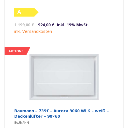
A
(altes
Ursprünglicher
Aktueller
1.199,00
€
924,00
€
inkl. 19% MwSt.
Label)
Preis
Preis
inkl. Versandkosten
war:
ist:
1.199,00 €
924,00 €.
AKTION !
Baumann – 739€ – Aurora 9060 WLK – weiß –
Deckenlüfter – 90×60
BAUMANN