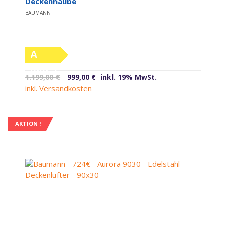
Deckenhaube
BAUMANN
A
(altes
Ursprünglicher
Aktueller
1.199,00
€
999,00
€
inkl. 19% MwSt.
Label)
Preis
Preis
inkl. Versandkosten
war:
ist:
1.199,00 €
999,00 €.
AKTION !