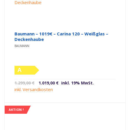
Baumann – 1019€ – Carina 120 – Weißglas –
Deckenhaube
BAUMANN
A
(altes
Ursprünglicher
Aktueller
1.299,00
€
1.019,00
€
inkl. 19% MwSt.
Label)
Preis
Preis
inkl. Versandkosten
war:
ist:
1.299,00 €
1.019,00 €.
AKTION !