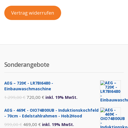
Vertrag widerrufen
Sonderangebote
AEG – 720€ - LR7BI6480 -
Einbauwaschmaschine
Ursprünglicher
Aktueller
1.299,00
€
720,00
€
inkl. 19% MwSt.
Preis
Preis
AEG - 469€ - OIO74B00UB - Induktionskochfeld
war:
ist:
- 70cm - Edelstahlrahmen - Hob2Hood
1.299,00 €
720,00 €.
Ursprünglicher
Aktueller
999,00
€
469,00
€
inkl. 19% MwSt.