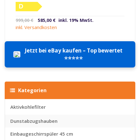
D
Ursprünglicher
Aktueller
999,00
€
585,00
€
inkl. 19% MwSt.
Preis
Preis
inkl. Versandkosten
war:
ist:
999,00 €
585,00 €.
Jetzt bei eBay kaufen – Top bewertet
⭐⭐⭐⭐⭐
Kategorien
Aktivkohlefilter
Dunstabzugshauben
Einbaugeschirrspüler 45 cm