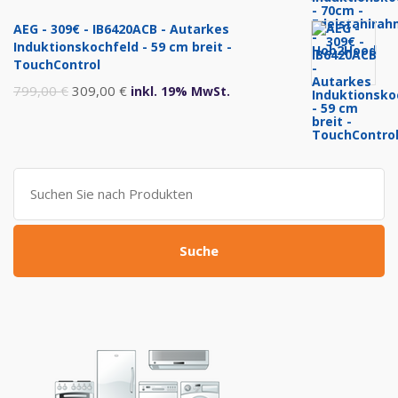
Preis
Preis
AEG - 309€ - IB6420ACB - Autarkes
war:
ist:
Induktionskochfeld - 59 cm breit -
999,00 €
469,00 €.
TouchControl
Ursprünglicher
Aktueller
799,00
€
309,00
€
inkl. 19% MwSt.
Preis
Preis
war:
ist:
799,00 €
309,00 €.
Suche
nach:
Suche