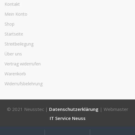
Kontakt
Mein Konto
Shop
Startseite
Streitbeilegung
Über uns
Vertrag widerrufen
Warenkorb
Widerrufsbelehrung
© 2021 Neusstec |
Datenschutzerklärung
| Webmaster
IT Service Neuss
Mein
Suche
Suchen