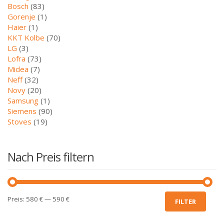
Bosch
(83)
Gorenje
(1)
Haier
(1)
KKT Kolbe
(70)
LG
(3)
Lofra
(73)
Midea
(7)
Neff
(32)
Novy
(20)
Samsung
(1)
Siemens
(90)
Stoves
(19)
Nach Preis filtern
Min.
Max.
Preis:
580 €
—
590 €
FILTER
Preis
Preis