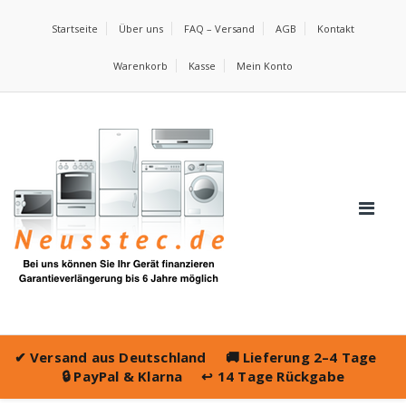
Startseite
Über uns
FAQ – Versand
AGB
Kontakt
Warenkorb
Kasse
Mein Konto
✔
Versand aus Deutschland
🚚
Lieferung 2–4 Tage
🔒
PayPal & Klarna
↩️
14 Tage Rückgabe