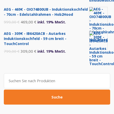
Preis
Preis
AEG - 469€ - OIO74B00UB - Induktionskochfeld
war:
ist:
- 70cm - Edelstahlrahmen - Hob2Hood
1.299,00 €
720,00 €.
Ursprünglicher
Aktueller
999,00
€
469,00
€
inkl. 19% MwSt.
Preis
Preis
AEG - 309€ - IB6420ACB - Autarkes
war:
ist:
Induktionskochfeld - 59 cm breit -
999,00 €
469,00 €.
TouchControl
Ursprünglicher
Aktueller
799,00
€
309,00
€
inkl. 19% MwSt.
Preis
Preis
war:
ist:
799,00 €
309,00 €.
Suche
nach:
Suche