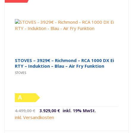
STOVES – 3929€ – Richmond – RCA 1000 DX Ei
RTY – Induktion – Blau – Air Fry Funktion
STOVES
A
(altes
Ursprünglicher
Aktueller
4.499,00
€
3.929,00
€
inkl. 19% MwSt.
Label)
Preis
Preis
inkl. Versandkosten
war:
ist:
4.499,00 €
3.929,00 €.