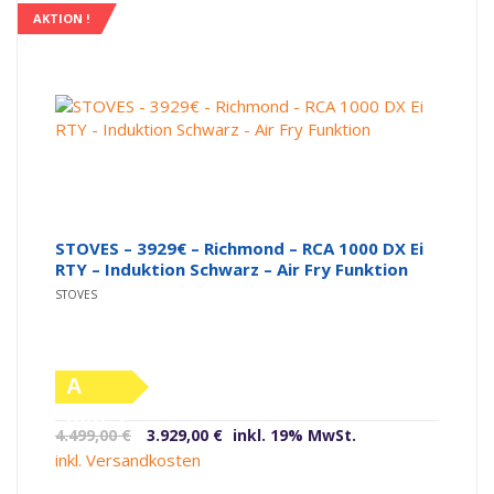
AKTION !
STOVES – 3929€ – Richmond – RCA 1000 DX Ei
RTY – Induktion Schwarz – Air Fry Funktion
STOVES
A
(altes
Ursprünglicher
Aktueller
4.499,00
€
3.929,00
€
inkl. 19% MwSt.
Label)
Preis
Preis
inkl. Versandkosten
war:
ist: