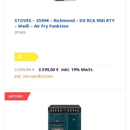
STOVES – 3599€ – Richmond – DX RCA 90Ei RTY
– Weiß – Air Fry Funktion
STOVES
A
(altes
Ursprünglicher
Aktueller
3.999,00
€
3.599,00
€
inkl. 19% MwSt.
Label)
Preis
Preis
inkl. Versandkosten
war:
ist:
3.999,00 €
3.599,00 €.
AKTION !