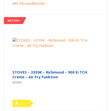
Label)
Preis
Preis
inkl. Versandkosten
war:
ist:
3.999,00 €
3.359,00 €.
AKTION !
STOVES – 3359€ – Richmond – 900 Ei TCH
Creme – Air Fry Funktion
STOVES
A
(altes