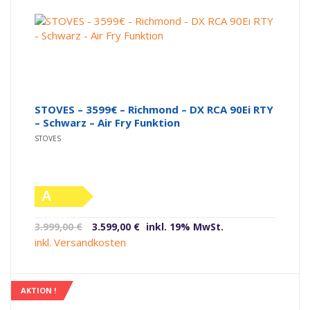
STOVES – 3599€ – Richmond – DX RCA 90Ei RTY
– Schwarz – Air Fry Funktion
STOVES
A
(altes
Ursprünglicher
Aktueller
3.999,00
€
3.599,00
€
inkl. 19% MwSt.
Label)
Preis
Preis
inkl. Versandkosten
war:
ist:
3.999,00 €
3.599,00 €.
AKTION !