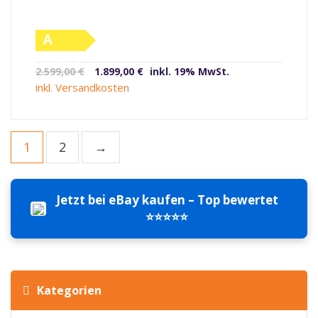
A
(altes
Ursprünglicher
Aktueller
2.599,00
€
1.899,00
€
inkl. 19% MwSt.
Label)
Preis
Preis
inkl. Versandkosten
war:
ist:
2.599,00 €
1.899,00 €.
1
2
→
Jetzt bei eBay kaufen – Top bewertet
⭐⭐⭐⭐⭐
Kategorien