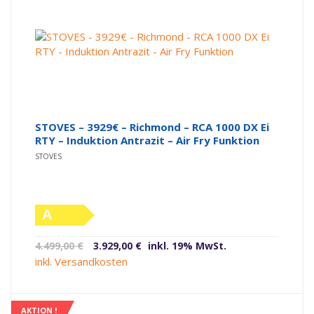
STOVES – 3929€ – Richmond – RCA 1000 DX Ei
RTY – Induktion Antrazit – Air Fry Funktion
STOVES
A
(altes
Ursprünglicher
Aktueller
4.499,00
€
3.929,00
€
inkl. 19% MwSt.
Label)
Preis
Preis
inkl. Versandkosten
war:
ist:
4.499,00 €
3.929,00 €.
AKTION !