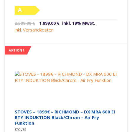
A
(altes
Ursprünglicher
Aktueller
2.599,00
€
1.899,00
€
inkl. 19% MwSt.
Label)
Preis
Preis
inkl. Versandkosten
war:
ist:
2.599,00 €
1.899,00 €.
AKTION !
STOVES – 1899€ – RICHMOND – DX MRA 600 EI
RTY INDUKTION Black/Chrom – Air Fry
Funktion
STOVES