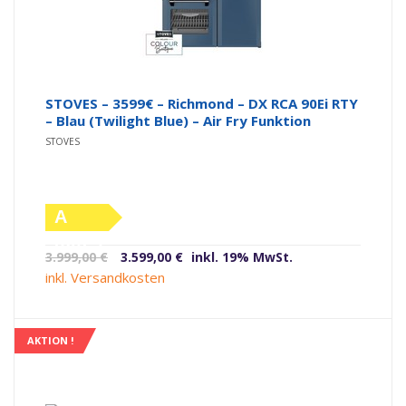
STOVES – 3599€ – Richmond – DX RCA 90Ei RTY
– Blau (Twilight Blue) – Air Fry Funktion
STOVES
A
(altes
Ursprünglicher
Aktueller
3.999,00
€
3.599,00
€
inkl. 19% MwSt.
Label)
Preis
Preis
inkl. Versandkosten
war:
ist:
3.999,00 €
3.599,00 €.
AKTION !