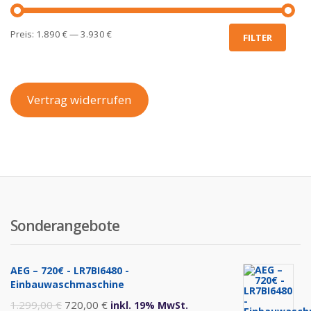
Min.
Max.
Preis:
1.890 €
—
3.930 €
FILTER
Preis
Preis
Vertrag widerrufen
Sonderangebote
AEG – 720€ - LR7BI6480 -
Einbauwaschmaschine
Ursprünglicher
Aktueller
1.299,00
€
720,00
€
inkl. 19% MwSt.