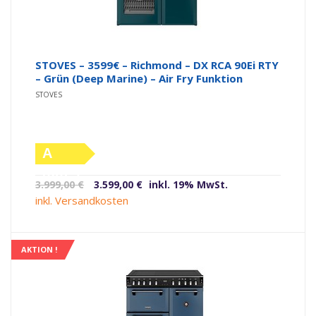
STOVES – 3599€ – Richmond – DX RCA 90Ei RTY
– Grün (Deep Marine) – Air Fry Funktion
STOVES
A
(altes
Ursprünglicher
Aktueller
3.999,00
€
3.599,00
€
inkl. 19% MwSt.
Label)
Preis
Preis
inkl. Versandkosten
war:
ist:
3.999,00 €
3.599,00 €.
AKTION !