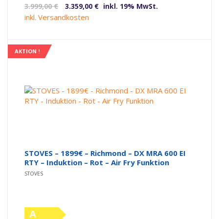
Ursprünglicher
Aktueller
3.999,00
€
3.359,00
€
inkl. 19% MwSt.
Label)
Preis
Preis
inkl. Versandkosten
war:
ist:
3.999,00 €
3.359,00 €.
AKTION !
STOVES – 1899€ – Richmond – DX MRA 600 EI
RTY – Induktion – Rot – Air Fry Funktion
STOVES
A