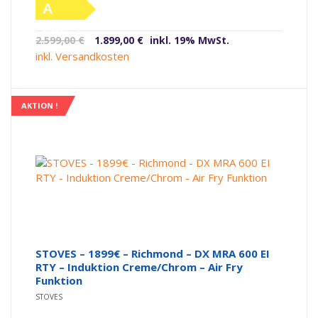
A
(altes
Ursprünglicher
Aktueller
2.599,00
€
1.899,00
€
inkl. 19% MwSt.
Label)
Preis
Preis
inkl. Versandkosten
war:
ist:
2.599,00 €
1.899,00 €.
AKTION !
STOVES – 1899€ – Richmond – DX MRA 600 EI
RTY – Induktion Creme/Chrom – Air Fry
Funktion
STOVES