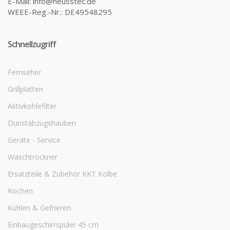
E-Mail: info@neusstec.de
WEEE-Reg.-Nr.: DE49548295
Schnellzugriff
Fernseher
Grillplatten
Aktivkohlefilter
Dunstabzugshauben
Geräte - Service
Waschtrockner
Ersatzteile & Zubehör KKT Kolbe
Kochen
Kühlen & Gefrieren
Einbaugeschirrspüler 45 cm