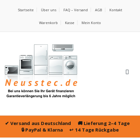
Startseite
Über uns
FAQ – Versand
AGB
Kontakt
Warenkorb
Kasse
Mein Konto
✔
Versand aus Deutschland
🚚
Lieferung 2–4 Tage
🔒
PayPal & Klarna
↩️
14 Tage Rückgabe