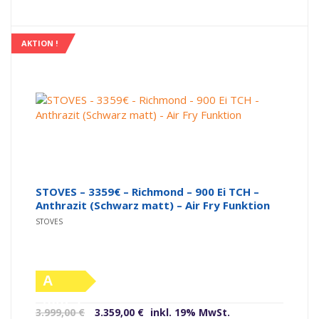
war:
ist:
3.999,00 €
3.359,00 €.
AKTION !
STOVES – 3359€ – Richmond – 900 Ei TCH –
Anthrazit (Schwarz matt) – Air Fry Funktion
STOVES
A
(altes
Ursprünglicher
Aktueller
3.999,00
€
3.359,00
€
inkl. 19% MwSt.