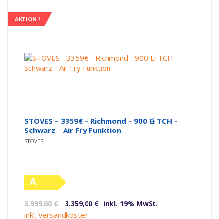
4.499,00 €
3.929,00 €.
AKTION !
STOVES – 3359€ – Richmond – 900 Ei TCH –
Schwarz – Air Fry Funktion
STOVES
A
(altes
Ursprünglicher
Aktueller
3.999,00
€
3.359,00
€
inkl. 19% MwSt.
Label)
Preis
Preis
inkl. Versandkosten