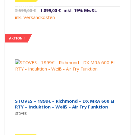
(altes
Ursprünglicher
Aktueller
2.599,00
€
1.899,00
€
inkl. 19% MwSt.
Label)
Preis
Preis
inkl. Versandkosten
war:
ist:
2.599,00 €
1.899,00 €.
AKTION !
STOVES – 1899€ – Richmond – DX MRA 600 EI
RTY – Induktion – Weiß – Air Fry Funktion
STOVES