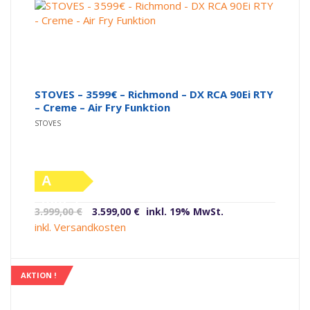
STOVES – 3599€ – Richmond – DX RCA 90Ei RTY
– Creme – Air Fry Funktion
STOVES
A
(altes
Ursprünglicher
Aktueller
3.999,00
€
3.599,00
€
inkl. 19% MwSt.
Label)
Preis
Preis
inkl. Versandkosten
war:
ist:
3.999,00 €
3.599,00 €.
AKTION !