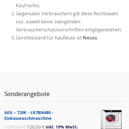
Kaufrechts.
Gegenüber Verbrauchern gilt diese Rechtswahl
nur, soweit keine zwingenden
Verbraucherschutzvorschriften entgegenstehen.
Gerichtsstand für Kaufleute ist
Neuss
.
Sonderangebote
AEG – 720€ - LR7BI6480 -
Einbauwaschmaschine
Ursprünglicher
Aktueller
1.299,00
€
720,00
€
inkl. 19% MwSt.