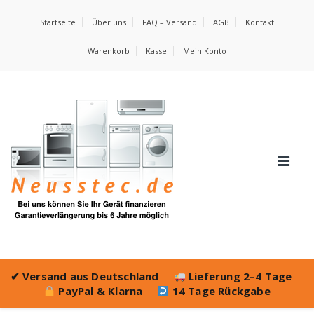
Startseite
Über uns
FAQ – Versand
AGB
Kontakt
Warenkorb
Kasse
Mein Konto
✔
Versand aus Deutschland
Lieferung 2–4 Tage
PayPal & Klarna
14 Tage Rückgabe