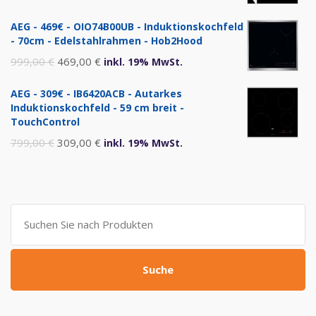
Preis
Preis
AEG - 469€ - OIO74B00UB - Induktionskochfeld
war:
ist:
- 70cm - Edelstahlrahmen - Hob2Hood
1.299,00 €
720,00 €.
Ursprünglicher
Aktueller
999,00
€
469,00
€
inkl. 19% MwSt.
Preis
Preis
AEG - 309€ - IB6420ACB - Autarkes
war:
ist:
Induktionskochfeld - 59 cm breit -
999,00 €
469,00 €.
TouchControl
Ursprünglicher
Aktueller
799,00
€
309,00
€
inkl. 19% MwSt.
Preis
Preis
war:
ist:
799,00 €
309,00 €.
Suche
nach:
Suche