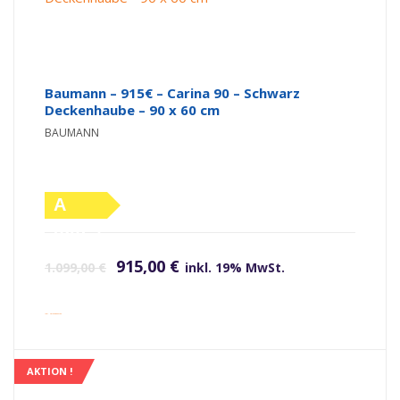
Baumann – 915€ – Carina 90 – Schwarz
Deckenhaube – 90 x 60 cm
BAUMANN
A
(altes
Ursprünglicher Preis war: 1.099,00 €
Aktueller Preis ist: 915,00 €.
Label)
915,00
€
1.099,00
€
inkl. 19% MwSt.
inkl. Versandkosten
AKTION !