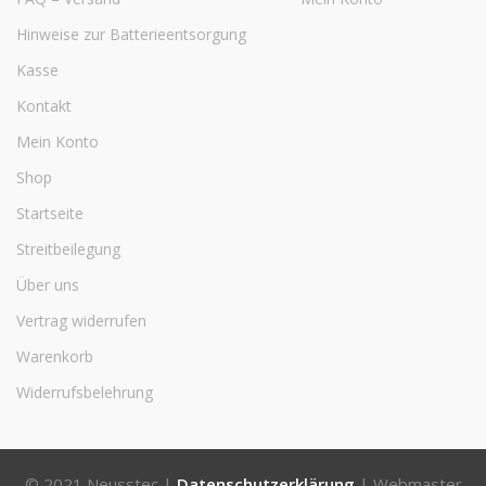
Hinweise zur Batterieentsorgung
Kasse
Kontakt
Mein Konto
Shop
Startseite
Streitbeilegung
Über uns
Vertrag widerrufen
Warenkorb
Widerrufsbelehrung
© 2021 Neusstec |
Datenschutzerklärung
| Webmaster