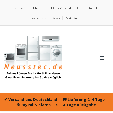
Startseite
Über uns
FAQ – Versand
AGB
Kontakt
Warenkorb
Kasse
Mein Konto
✔
Versand aus Deutschland
🚚
Lieferung 2–4 Tage
🔒
PayPal & Klarna
↩️
14 Tage Rückgabe