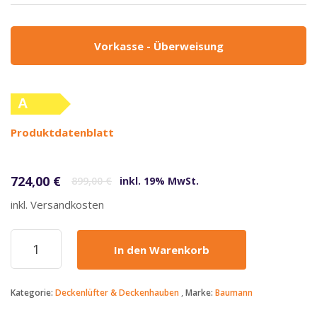
Vorkasse - Überweisung
A
(altes
Produktdatenblatt
Label)
Ursprünglicher Preis war: 899,00 €
Aktueller Preis ist: 724,00 €.
724,00
€
899,00
€
inkl. 19% MwSt.
inkl. Versandkosten
Baumann
In den Warenkorb
-
724€
-
Kategorie:
Deckenlüfter & Deckenhauben
Marke:
Baumann
Aurora
9030