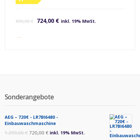
(altes
Ursprünglicher Preis war: 899,00 €
Aktueller Preis ist: 724,00 €.
Label)
724,00
€
899,00
€
inkl. 19% MwSt.
inkl. Versandkosten
Sonderangebote
AEG – 720€ - LR7BI6480 -
Einbauwaschmaschine
Ursprünglicher
Aktueller
1.299,00
€
720,00
€
inkl. 19% MwSt.