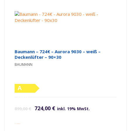
Baumann – 724€ – Aurora 9030 – weiß –
Deckenlüfter – 90×30
BAUMANN
A
(altes
Ursprünglicher Preis war: 899,00 €
Aktueller Preis ist: 724,00 €.
Label)
724,00
€
899,00
€
inkl. 19% MwSt.
inkl. Versandkosten