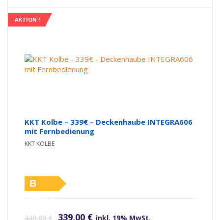
AKTION !
KKT Kolbe – 339€ – Deckenhaube INTEGRA606
mit Fernbedienung
KKT KOLBE
B
(altes
Ursprünglicher Preis war: 449,00 €
Aktueller Preis ist: 339,00 €.
Label)
339,00
€
449,00
€
inkl. 19% MwSt.