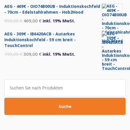
Preis
Preis
AEG - 469€ - OIO74B00UB - Induktionskochfeld
war:
ist:
- 70cm - Edelstahlrahmen - Hob2Hood
1.299,00 €
720,00 €.
Ursprünglicher
Aktueller
999,00
€
469,00
€
inkl. 19% MwSt.
Preis
Preis
AEG - 309€ - IB6420ACB - Autarkes
war:
ist:
Induktionskochfeld - 59 cm breit -
999,00 €
469,00 €.
TouchControl
Ursprünglicher
Aktueller
799,00
€
309,00
€
inkl. 19% MwSt.
Preis
Preis
war:
ist:
799,00 €
309,00 €.
Suche
nach:
Suche