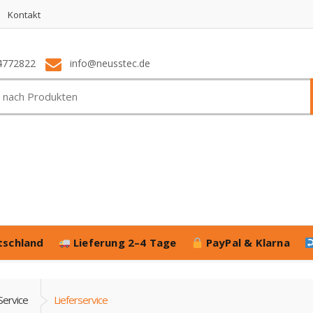
Kontakt
4772822
info@neusstec.de
tschland
Lieferung 2–4 Tage
PayPal & Klarna
Service
Lieferservice