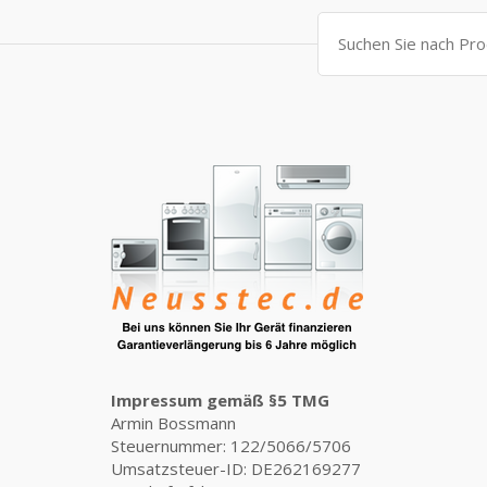
799,00 €
309,00 €.
Suche
nach:
Impressum gemäß §5 TMG
Armin Bossmann
Steuernummer: 122/5066/5706
Umsatzsteuer-ID: DE262169277