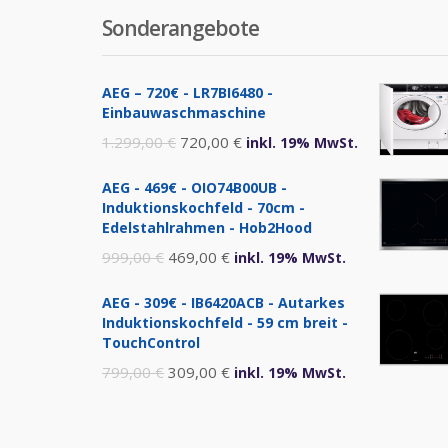
Sonderangebote
AEG – 720€ - LR7BI6480 -
Einbauwaschmaschine
Ursprünglicher
Aktueller
1.299,00
€
720,00
€
inkl. 19% MwSt.
Preis
Preis
AEG - 469€ - OIO74B00UB -
war:
ist:
Induktionskochfeld - 70cm -
1.299,00 €
720,00 €.
Edelstahlrahmen - Hob2Hood
Ursprünglicher
Aktueller
999,00
€
469,00
€
inkl. 19% MwSt.
Preis
Preis
AEG - 309€ - IB6420ACB - Autarkes
war:
ist:
Induktionskochfeld - 59 cm breit -
999,00 €
469,00 €.
TouchControl
Ursprünglicher
Aktueller
799,00
€
309,00
€
inkl. 19% MwSt.
Preis
Preis
war:
ist: