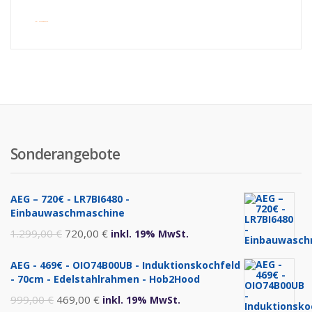
inkl. Versandkosten
Sonderangebote
AEG – 720€ - LR7BI6480 -
Einbauwaschmaschine
Ursprünglicher
Aktueller
1.299,00
€
720,00
€
inkl. 19% MwSt.
Preis
Preis
AEG - 469€ - OIO74B00UB - Induktionskochfeld
war:
ist:
- 70cm - Edelstahlrahmen - Hob2Hood
1.299,00 €
720,00 €.
Ursprünglicher
Aktueller
999,00
€
469,00
€
inkl. 19% MwSt.