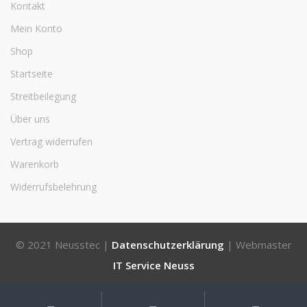
Kontakt
Mein Konto
Shop
Startseite
Streitbeilegung
Über uns
Vertrag widerrufen
Warenkorb
Widerrufsbelehrung
© 2021 Neusstec |
Datenschutzerklärung
| Webmaster
IT Service Neuss
Mein
Suche
Suchen