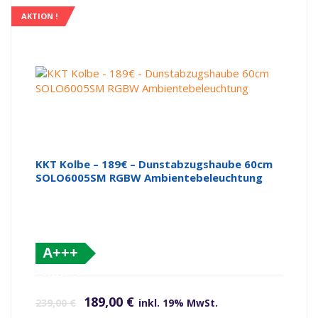
AKTION !
KKT Kolbe – 189€ – Dunstabzugshaube 60cm
SOLO6005SM RGBW Ambientebeleuchtung
A+++
(altes
Ursprünglicher Preis war: 239,00 €
Aktueller Preis ist: 189,00 €.
Label)
189,00
€
239,00
€
inkl. 19% MwSt.