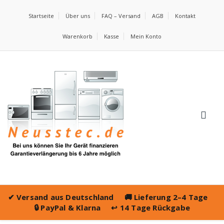
Startseite
Über uns
FAQ – Versand
AGB
Kontakt
Warenkorb
Kasse
Mein Konto
✔
Versand aus Deutschland
🚚
Lieferung 2–4 Tage
🔒
PayPal & Klarna
↩️
14 Tage Rückgabe