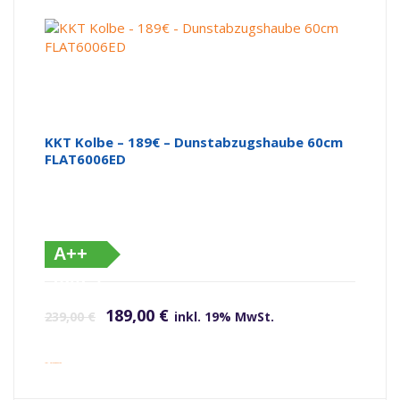
KKT Kolbe – 189€ – Dunstabzugshaube 60cm
FLAT6006ED
A++
(altes
Ursprünglicher Preis war: 239,00 €
Aktueller Preis ist: 189,00 €.
Label)
189,00
€
239,00
€
inkl. 19% MwSt.
inkl. Versandkosten