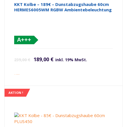
KKT Kolbe – 189€ – Dunstabzugshaube 60cm
HERMES6005WM RGBW Ambientebeleuchtung
A+++
(altes
Ursprünglicher Preis war: 239,00 €
Aktueller Preis ist: 189,00 €.
Label)
189,00
€
239,00
€
inkl. 19% MwSt.
inkl. Versandkosten
AKTION !