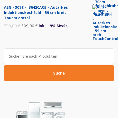
Preis
Preis
AEG - 309€ - IB6420ACB - Autarkes
war:
ist:
Induktionskochfeld - 59 cm breit -
999,00 €
469,00 €.
TouchControl
Ursprünglicher
Aktueller
799,00
€
309,00
€
inkl. 19% MwSt.
Preis
Preis
war:
ist:
799,00 €
309,00 €.
Suche
nach:
Suche