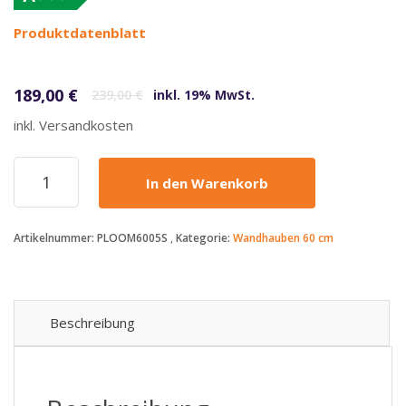
(altes
Produktdatenblatt
Label)
Ursprünglicher Preis war: 239,00 €
Aktueller Preis ist: 189,00 €.
189,00
€
239,00
€
inkl. 19% MwSt.
inkl. Versandkosten
KKT
In den Warenkorb
Kolbe
-
189€
Artikelnummer:
PLOOM6005S
Kategorie:
Wandhauben 60 cm
-
Dunstabzugshaube
60cm
matt
schwarz
Beschreibung
PLOOM6005S
RGBW
Ambientebeleuchtung
Menge