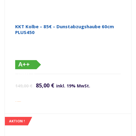
KKT Kolbe – 85€ – Dunstabzugshaube 60cm
PLUS450
A++
(altes
Ursprünglicher Preis war: 149,00 €
Aktueller Preis ist: 85,00 €.
Label)
85,00
€
149,00
€
inkl. 19% MwSt.
inkl. Versandkosten
AKTION !