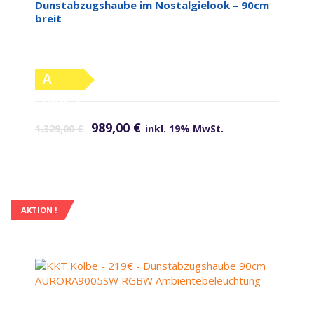
Dunstabzugshaube im Nostalgielook – 90cm
breit
A
(altes
Ursprünglicher Preis war: 1.329,00 €
Aktueller Preis ist: 989,00 €.
Label)
989,00
€
1.329,00
€
inkl. 19% MwSt.
inkl. Versandkosten
AKTION !