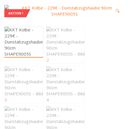
🔍
AKTION !