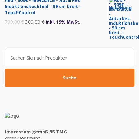
AEG - 309€ - IB6420ACB - Autarkes
war:
ist:
Induktionskochfeld - 59 cm breit -
999,00 €
469,00 €.
TouchControl
Ursprünglicher
Aktueller
799,00
€
309,00
€
inkl. 19% MwSt.
Preis
Preis
war:
ist:
799,00 €
309,00 €.
Suche
nach:
Suche
Impressum gemäß §5 TMG
Armin Bossmann