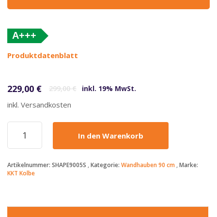
A+++
(altes
Produktdatenblatt
Label)
Ursprünglicher Preis war: 299,00 €
Aktueller Preis ist: 229,00 €.
229,00
€
299,00
€
inkl. 19% MwSt.
inkl. Versandkosten
KKT
In den Warenkorb
Kolbe
-
229€
Artikelnummer:
SHAPE9005S
Kategorie:
Wandhauben 90 cm
Marke:
-
KKT Kolbe
Dunstabzugshaube
90cm
SHAPE9005S
Menge