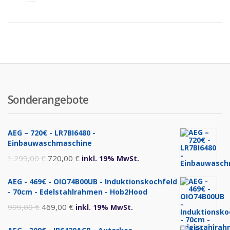
inkl. Versandkosten
Sonderangebote
AEG – 720€ - LR7BI6480 -
Einbauwaschmaschine
Ursprünglicher
Aktueller
1.299,00
€
720,00
€
inkl. 19% MwSt.
Preis
Preis
AEG - 469€ - OIO74B00UB - Induktionskochfeld
war:
ist:
- 70cm - Edelstahlrahmen - Hob2Hood
1.299,00 €
720,00 €.
Ursprünglicher
Aktueller
999,00
€
469,00
€
inkl. 19% MwSt.
Preis
Preis