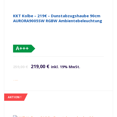
KKT Kolbe – 219€ – Dunstabzugshaube 90cm
AURORA9005SW RGBW Ambientebeleuchtung
A+++
(altes
Ursprünglicher Preis war: 259,00 €
Aktueller Preis ist: 219,00 €.
Label)
219,00
€
259,00
€
inkl. 19% MwSt.
inkl. Versandkosten
AKTION !