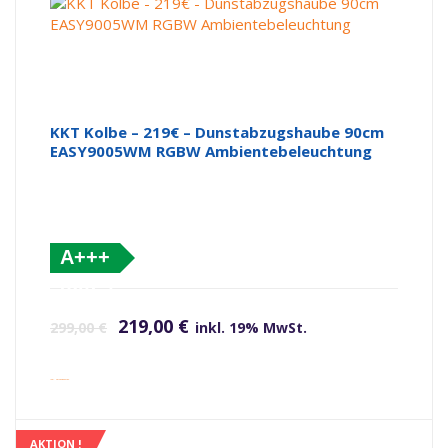
KKT Kolbe – 219€ – Dunstabzugshaube 90cm
EASY9005WM RGBW Ambientebeleuchtung
A+++
(altes
Ursprünglicher Preis war: 299,00 €
Aktueller Preis ist: 219,00 €.
Label)
219,00
€
299,00
€
inkl. 19% MwSt.
inkl. Versandkosten
AKTION !