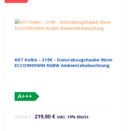
KKT Kolbe – 219€ – Dunstabzugshaube 90cm
ECCO9005WM RGBW Ambientebeleuchtung
A+++
(altes
Ursprünglicher Preis war: 289,00 €
Aktueller Preis ist: 219,00 €.
Label)
219,00
€
289,00
€
inkl. 19% MwSt.