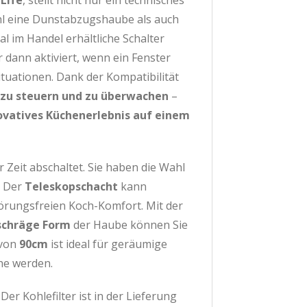
Life
, stellt nicht nur ein technisches
hl eine Dunstabzugshaube als auch
l im Handel erhältliche Schalter
r dann aktiviert, wenn ein Fenster
uationen. Dank der Kompatibilität
zu steuern und zu überwachen
–
ovatives Küchenerlebnis auf einem
 Zeit abschaltet. Sie haben die Wahl
. Der
Teleskopschacht
kann
örungsfreien Koch-Komfort. Mit der
schräge Form
der Haube können Sie
 von
90cm
ist ideal für geräumige
he werden.
er Kohlefilter ist in der Lieferung