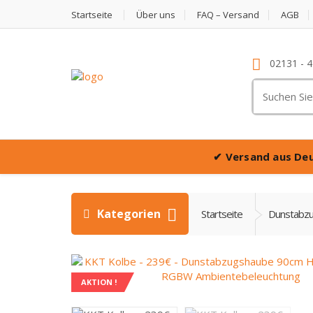
Startseite
Über uns
FAQ – Versand
AGB
02131 - 
Suche
nach:
✔
Versand aus De
Kategorien
Startseite
Dunstabz
AKTION !