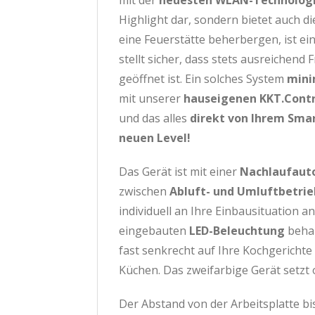
mit der
neuesten WLAN-Technolog
Highlight dar, sondern bietet auch di
eine Feuerstätte beherbergen, ist ei
stellt sicher, dass stets ausreichend
geöffnet ist. Ein solches System
mini
mit unserer
hauseigenen KKT.Cont
und das alles
direkt von Ihrem Sma
neuen Level!
Das Gerät ist mit einer
Nachlaufaut
zwischen
Abluft- und Umluftbetrie
individuell an Ihre Einbausituation 
eingebauten
LED-Beleuchtung
behal
fast senkrecht auf Ihre Kochgerichte
Küchen. Das zweifarbige Gerät setzt 
Der Abstand von der Arbeitsplatte bi