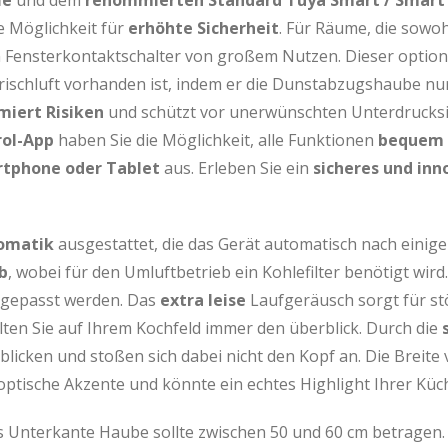
ie
und dem
renommierten Standard Tuya Smart / Smart 
e Möglichkeit für
erhöhte Sicherheit
. Für Räume, die sowo
n Fensterkontaktschalter von großem Nutzen. Dieser optiona
 Frischluft vorhanden ist, indem er die Dunstabzugshaube nu
miert Risiken
und schützt vor unerwünschten Unterdrucksit
rol-App
haben Sie die Möglichkeit, alle Funktionen
bequem 
rtphone oder Tablet
aus. Erleben Sie ein
sicheres und inn
omatik
ausgestattet, die das Gerät automatisch nach einiger
b
, wobei für den Umluftbetrieb ein Kohlefilter benötigt wird
angepasst werden. Das
extra leise
Laufgeräusch sorgt für st
ten Sie auf Ihrem Kochfeld immer den überblick. Durch die
 blicken und stoßen sich dabei nicht den Kopf an. Die Breite
optische Akzente und könnte ein echtes Highlight Ihrer Küc
s Unterkante Haube sollte zwischen 50 und 60 cm betragen. D