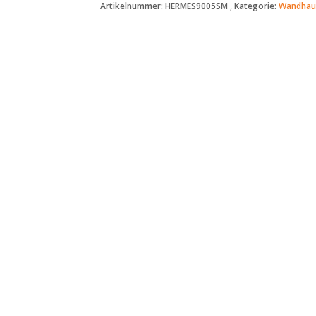
Artikelnummer:
HERMES9005SM
Kategorie:
Wandhau
-
Dunstabzugshaube
90cm
HERMES9005SM
RGBW
Ambientebeleuchtung
Menge