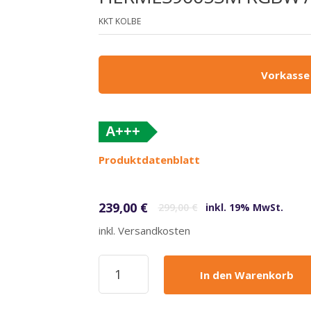
KKT KOLBE
Vorkasse
A+++
(altes
Produktdatenblatt
Label)
Ursprünglicher Preis war: 299,00 €
Aktueller Preis ist: 239,00 €.
239,00
€
299,00
€
inkl. 19% MwSt.
inkl. Versandkosten
KKT
In den Warenkorb
Kolbe
-
239€