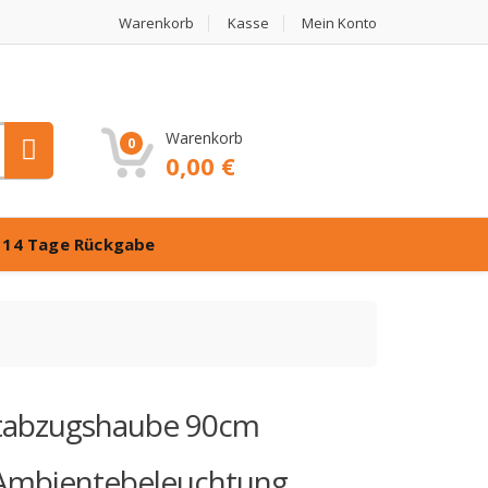
Warenkorb
Kasse
Mein Konto
Warenkorb
0
0,00
€
️
14 Tage Rückgabe
stabzugshaube 90cm
mbientebeleuchtung