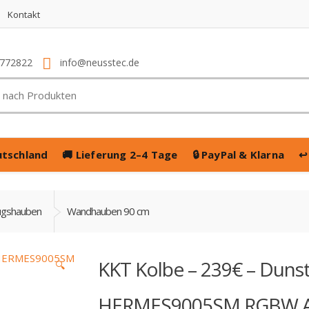
Kontakt
4772822
info@neusstec.de
utschland
🚚
Lieferung 2–4 Tage
🔒
PayPal & Klarna
↩
ugshauben
Wandhauben 90 cm
KKT Kolbe – 239€ – Dun
🔍
HERMES9005SM RGBW A