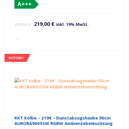
A+++
(altes
Ursprünglicher Preis war: 299,00 €
Aktueller Preis ist: 219,00 €.
Label)
219,00
€
299,00
€
inkl. 19% MwSt.
inkl. Versandkosten
AKTION !
KKT Kolbe – 219€ – Dunstabzugshaube 90cm
AURORA9005SW RGBW Ambientebeleuchtung