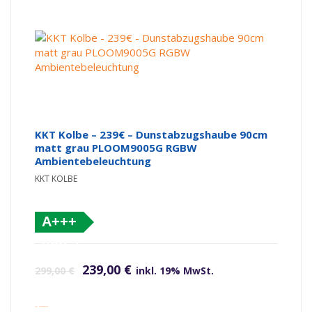
KKT Kolbe – 239€ – Dunstabzugshaube 90cm
matt grau PLOOM9005G RGBW
Ambientebeleuchtung
KKT KOLBE
A+++
(altes
Ursprünglicher Preis war: 299,00 €
Aktueller Preis ist: 239,00 €.
Label)
239,00
€
299,00
€
inkl. 19% MwSt.
inkl. Versandkosten