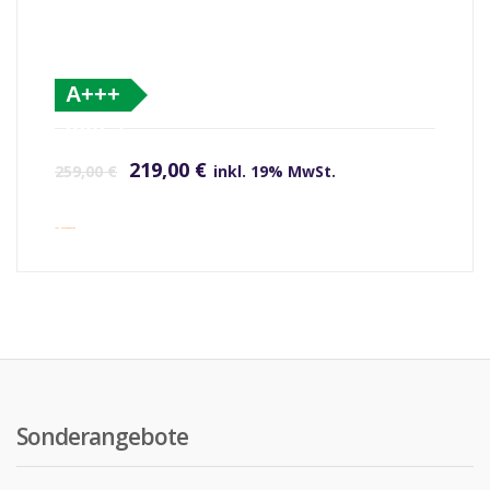
A+++
(altes
Ursprünglicher Preis war: 259,00 €
Aktueller Preis ist: 219,00 €.
Label)
219,00
€
259,00
€
inkl. 19% MwSt.
inkl. Versandkosten
Sonderangebote