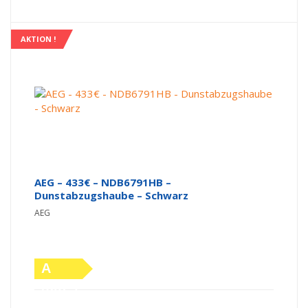
AKTION !
AEG – 433€ – NDB6791HB –
Dunstabzugshaube – Schwarz
AEG
A
(altes
Ursprünglicher Preis war: 579,00 €
Aktueller Preis ist: 433,00 €.
Label)