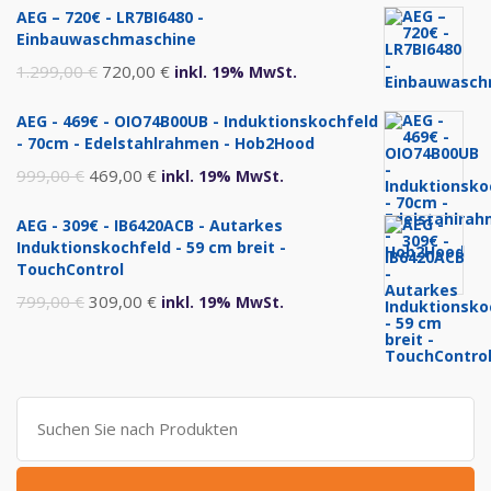
AEG – 720€ - LR7BI6480 -
Einbauwaschmaschine
Ursprünglicher
Aktueller
1.299,00
€
720,00
€
inkl. 19% MwSt.
Preis
Preis
AEG - 469€ - OIO74B00UB - Induktionskochfeld
war:
ist:
- 70cm - Edelstahlrahmen - Hob2Hood
1.299,00 €
720,00 €.
Ursprünglicher
Aktueller
999,00
€
469,00
€
inkl. 19% MwSt.
Preis
Preis
AEG - 309€ - IB6420ACB - Autarkes
war:
ist:
Induktionskochfeld - 59 cm breit -
999,00 €
469,00 €.
TouchControl
Ursprünglicher
Aktueller
799,00
€
309,00
€
inkl. 19% MwSt.
Preis
Preis
war:
ist:
799,00 €
309,00 €.
Suche
nach: