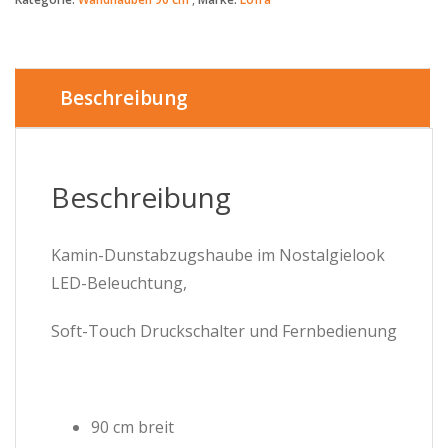
DOLCEVITA
BURGUNDY
Kamin-
Dunstabzugshaube
im
Beschreibung
Nostalgielook
-
90cm
breit
Beschreibung
Menge
Kamin-Dunstabzugshaube im Nostalgielook
LED-Beleuchtung,
Soft-Touch Druckschalter und Fernbedienung
90 cm breit