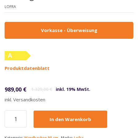
LOFRA
Vorkasse - Überweisung
A
(altes
Produktdatenblatt
Label)
Ursprünglicher Preis war: 1.329,00 €
Aktueller Preis ist: 989,00 €.
989,00
€
1.329,00
€
inkl. 19% MwSt.
inkl. Versandkosten
Lofra
In den Warenkorb
-
989€
-
Kategorie:
Wandhauben 90 cm
Marke:
Lofra