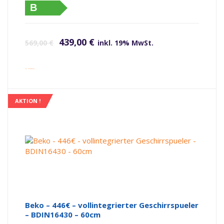
B
Ursprünglicher Preis war: 569,00 €
Aktueller Preis ist: 439,00 €.
439,00
€
569,00
€
inkl. 19% MwSt.
inkl. Versandkosten
AKTION !
Beko – 446€ – vollintegrierter Geschirrspueler
– BDIN16430 – 60cm