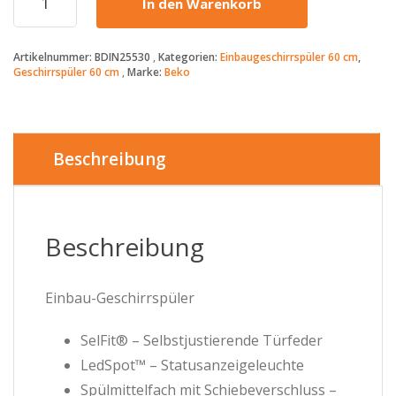
In den Warenkorb
-
411€
-
Artikelnummer:
BDIN25530
Kategorien:
Einbaugeschirrspüler 60 cm
,
vollintegrierter
Geschirrspüler 60 cm
Marke:
Beko
Geschirrspüler
-
BDIN25530
-
60cm
Beschreibung
Menge
Beschreibung
Einbau-Geschirrspüler
SelFit® – Selbstjustierende Türfeder
LedSpot™ – Statusanzeigeleuchte
Spülmittelfach mit Schiebeverschluss –