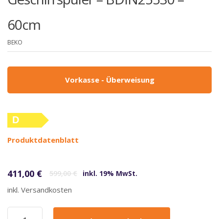
60cm
BEKO
Vorkasse - Überweisung
D
Produktdatenblatt
Ursprünglicher Preis war: 599,00 €
Aktueller Preis ist: 411,00 €.
411,00
€
599,00
€
inkl. 19% MwSt.
inkl. Versandkosten
Beko