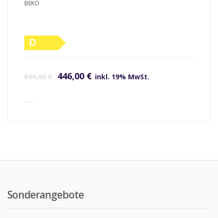
BEKO
D
Ursprünglicher Preis war: 599,00 €
Aktueller Preis ist: 446,00 €.
446,00
€
599,00
€
inkl. 19% MwSt.
inkl. Versandkosten
Sonderangebote