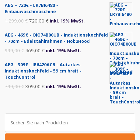
AEG – 720€ - LR7BI6480 -
Einbauwaschmaschine
Ursprünglicher
Aktueller
1.299,00
€
720,00
€
inkl. 19% MwSt.
Preis
Preis
AEG - 469€ - OIO74B00UB - Induktionskochfeld
war:
ist:
- 70cm - Edelstahlrahmen - Hob2Hood
1.299,00 €
720,00 €.
Ursprünglicher
Aktueller
999,00
€
469,00
€
inkl. 19% MwSt.
Preis
Preis
AEG - 309€ - IB6420ACB - Autarkes
war:
ist:
Induktionskochfeld - 59 cm breit -
999,00 €
469,00 €.
TouchControl
Ursprünglicher
Aktueller
799,00
€
309,00
€
inkl. 19% MwSt.
Preis
Preis
war:
ist:
799,00 €
309,00 €.
Suche
nach: