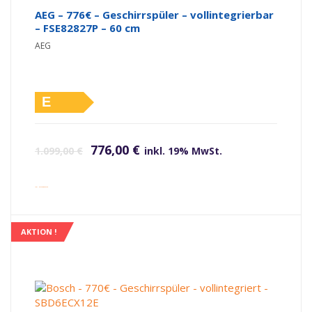
AEG – 776€ – Geschirrspüler – vollintegrierbar
– FSE82827P – 60 cm
AEG
E
Ursprünglicher Preis war: 1.099,00 €
Aktueller Preis ist: 776,00 €.
776,00
€
1.099,00
€
inkl. 19% MwSt.
inkl. Versandkosten
AKTION !