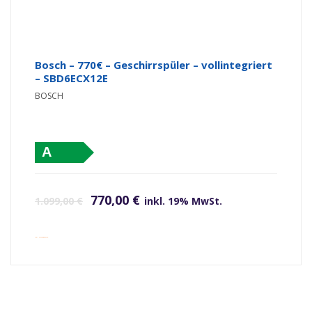
Bosch – 770€ – Geschirrspüler – vollintegriert
– SBD6ECX12E
BOSCH
A
Ursprünglicher Preis war: 1.099,00 €
Aktueller Preis ist: 770,00 €.
770,00
€
1.099,00
€
inkl. 19% MwSt.
inkl. Versandkosten