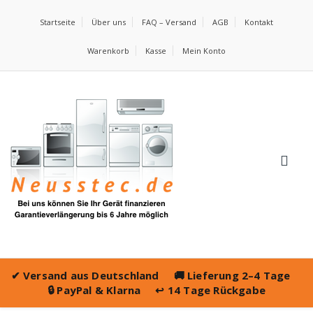
Startseite
Über uns
FAQ – Versand
AGB
Kontakt
Warenkorb
Kasse
Mein Konto
✔
Versand aus Deutschland
🚚
Lieferung 2–4 Tage
🔒
PayPal & Klarna
↩️
14 Tage Rückgabe