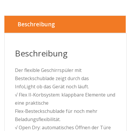
N50
-
vollintegrierter
Geschirrspüler
Beschreibung
-
60
cm
breit
Beschreibung
Menge
Der flexible Geschirrspüler mit
Besteckschublade zeigt durch das
InfoLight ob das Gerät noch läuft.
√ Flex II-Korbsystem: klappbare Elemente und
eine praktische
Flex-Besteckschublade für noch mehr
Beladungsflexibilität.
√ Open Dry: automatisches Öffnen der Türe