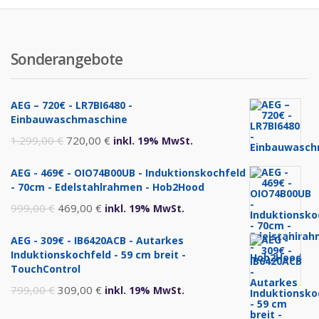
Sonderangebote
AEG – 720€ - LR7BI6480 -
Einbauwaschmaschine
Ursprünglicher
Aktueller
1.299,00
€
720,00
€
inkl. 19% MwSt.
Preis
Preis
AEG - 469€ - OIO74B00UB - Induktionskochfeld
war:
ist:
- 70cm - Edelstahlrahmen - Hob2Hood
1.299,00 €
720,00 €.
Ursprünglicher
Aktueller
999,00
€
469,00
€
inkl. 19% MwSt.
Preis
Preis
AEG - 309€ - IB6420ACB - Autarkes
war:
ist:
Induktionskochfeld - 59 cm breit -
999,00 €
469,00 €.
TouchControl
Ursprünglicher
Aktueller
799,00
€
309,00
€
inkl. 19% MwSt.
Preis
Preis