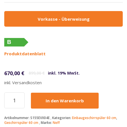
Vorkasse - Überweisung
B
Produktdatenblatt
Ursprünglicher Preis war: 899,00 €
Aktueller Preis ist: 670,00 €.
670,00
€
899,00
€
inkl. 19% MwSt.
inkl. Versandkosten
Neff
In den Warenkorb
-
670€
-
Artikelnummer:
S155EVX04E
Kategorien:
Einbaugeschirrspüler 60 cm
,
S155EVX04E
Geschirrspüler 60 cm
Marke:
Neff
-