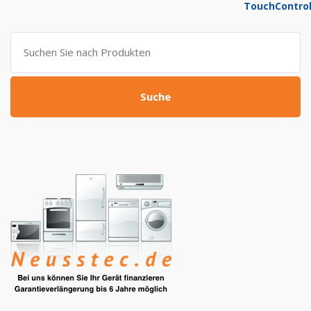
war:
ist:
799,00 €
309,00 €.
Suche
nach:
Suche