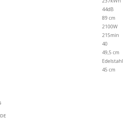
237kWh
44dB
89 cm
2100W
215min
40
49,5 cm
Edelstahl
45 cm
G
 DE