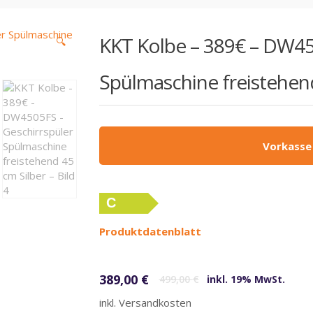
KKT Kolbe – 389€ – DW45
🔍
Spülmaschine freistehend
Vorkasse
C
Produktdatenblatt
Ursprünglicher Preis war: 499,00 €
Aktueller Preis ist: 389,00 €.
389,00
€
499,00
€
inkl. 19% MwSt.
inkl. Versandkosten