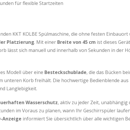
unden für flexible Startzeiten
ehenden KKT KOLBE Spülmaschine, die ohne festen Einbauort üb
der Platzierung
. Mit einer
Breite von 45 cm
ist dieses Ger
rb lässt sich manuell und innerhalb von Sekunden in der Höh
ses Modell über eine
Besteckschublade
, die das Bücken b
 im unteren Korb freihält. Die hochwertige Bedienblende aus
nd Langlebigkeit.
uerhaften Wasserschutz
, aktiv zu jeder Zeit, unabhängig
Stunden im Voraus zu planen, wann Ihr Geschirrspüler laufen
D-Anzeige
informiert Sie übersichtlich über alle wichtigen B