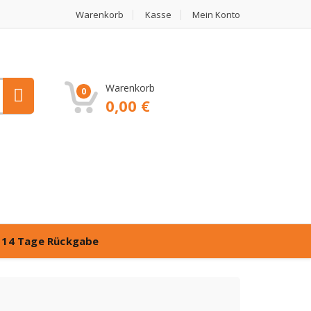
Warenkorb
Kasse
Mein Konto
Warenkorb
0
0,00
€
️
14 Tage Rückgabe