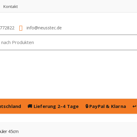
Kontakt
4772822
info@neusstec.de
utschland
🚚
Lieferung 2–4 Tage
🔒
PayPal & Klarna
↩
püler 45cm