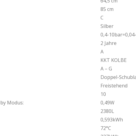
64,5 cm
85 cm
C
Silber
0,4-10bar=0,04
2 Jahre
A
KKT KOLBE
A – G
Doppel-Schubl
Freistehend
10
dby Modus:
0,49W
2380L
0,593kWh
72°C