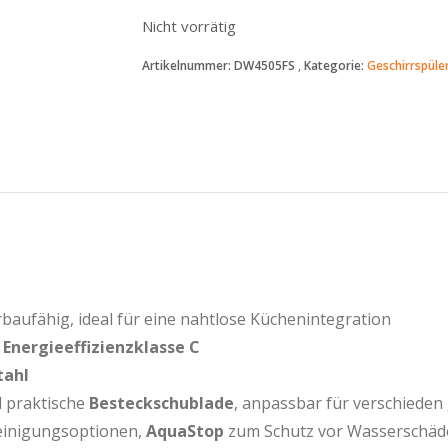
Nicht vorrätig
Artikelnummer:
DW4505FS
Kategorie:
Geschirrspüle
rbaufähig, ideal für eine nahtlose Küchenintegration
t
Energieeffizienzklasse C
tahl
 praktische
Besteckschublade
, anpassbar für verschieden 
Reinigungsoptionen,
AquaStop
zum Schutz vor Wasserschäd