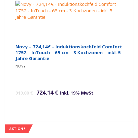
Novy – 724,14€ – Induktionskochfeld Comfort
1752 – InTouch – 65 cm – 3 Kochzonen – inkl. 5
Jahre Garantie
NOVY
Ursprünglicher Preis war: 919,00 €
Aktueller Preis ist: 724,14 €.
724,14
€
919,00
€
inkl. 19% MwSt.
inkl. Versandkosten
AKTION !