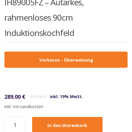
IH89005FZ – Autarkes,
rahmenloses 90cm
Induktionskochfeld
Vorkasse - Überweisung
Ursprünglicher Preis war: 389,00 €
Aktueller Preis ist: 289,00 €.
289,00
€
389,00
€
inkl. 19% MwSt.
inkl. Versandkosten
KKT
In den Warenkorb
Kolbe
-