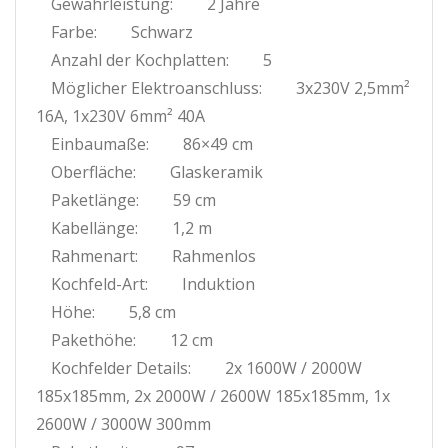
Gewährleistung:
2 Jahre
Farbe:
Schwarz
Anzahl der Kochplatten:
5
Möglicher Elektroanschluss:
3x230V 2,5mm²
16A, 1x230V 6mm² 40A
Einbaumaße:
86×49 cm
Oberfläche:
Glaskeramik
Paketlänge:
59 cm
Kabellänge:
1,2 m
Rahmenart:
Rahmenlos
Kochfeld-Art:
Induktion
Höhe:
5,8 cm
Pakethöhe:
12 cm
Kochfelder Details:
2x 1600W / 2000W
185x185mm, 2x 2000W / 2600W 185x185mm, 1x
2600W / 3000W 300mm