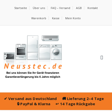
Startseite
Über uns
FAQ – Versand
AGB
Kontakt
Warenkorb
Kasse
Mein Konto
✔
Versand aus Deutschland
🚚
Lieferung 2–4 Tage
🔒
PayPal & Klarna
↩️
14 Tage Rückgabe