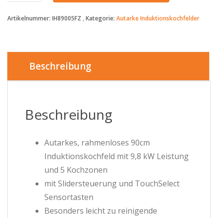
289€
Artikelnummer:
IH89005FZ
Kategorie:
Autarke Induktionskochfelder
-
Induktionskochfeld
autark
IH89005FZ
-
Beschreibung
Autarkes,
rahmenloses
90cm
Induktionskochfeld
Beschreibung
Menge
Autarkes, rahmenloses 90cm
Induktionskochfeld mit 9,8 kW Leistung
und 5 Kochzonen
mit Slidersteuerung und TouchSelect
Sensortasten
Besonders leicht zu reinigende