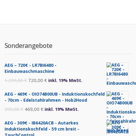
Sonderangebote
AEG – 720€ - LR7BI6480 -
Einbauwaschmaschine
Ursprünglicher
Aktueller
1.299,00
€
720,00
€
inkl. 19% MwSt.
Preis
Preis
AEG - 469€ - OIO74B00UB - Induktionskochfeld
war:
ist:
- 70cm - Edelstahlrahmen - Hob2Hood
1.299,00 €
720,00 €.
Ursprünglicher
Aktueller
999,00
€
469,00
€
inkl. 19% MwSt.
Preis
Preis
AEG - 309€ - IB6420ACB - Autarkes
war:
ist:
Induktionskochfeld - 59 cm breit -
999,00 €
469,00 €.
TouchControl