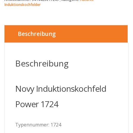
Induktionskochfeld
Induktionskochfelder
Power
1724
-
80
cm
Beschreibung
-
4
Kochzonen
-
Beschreibung
inkl.
5
Jahre
Garantie
Novy Induktionskochfeld
Menge
Power 1724
Typennummer: 1724