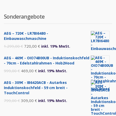
Sonderangebote
AEG – 720€ - LR7BI6480 -
Einbauwaschmaschine
Ursprünglicher
Aktueller
1.299,00
€
720,00
€
inkl. 19% MwSt.
Preis
Preis
AEG - 469€ - OIO74B00UB - Induktionskochfeld
war:
ist:
- 70cm - Edelstahlrahmen - Hob2Hood
1.299,00 €
720,00 €.
Ursprünglicher
Aktueller
999,00
€
469,00
€
inkl. 19% MwSt.
Preis
Preis
AEG - 309€ - IB6420ACB - Autarkes
war:
ist:
Induktionskochfeld - 59 cm breit -
999,00 €
469,00 €.
TouchControl
Ursprünglicher
Aktueller
799,00
€
309,00
€
inkl. 19% MwSt.
Preis
Preis
war:
ist: