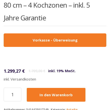
80 cm – 4 Kochzonen – inkl. 5
Jahre Garantie
Vorkasse - Überweisung
Ursprünglicher Preis war: 1.709,00 €
Aktueller Preis ist: 1.299,27 €.
1.299,27
€
1.709,00
€
inkl. 19% MwSt.
inkl. Versandkosten
Novy
In den Warenkorb
-
1299,27€
-
Artikelnummer:
5414425017249
Kategorie:
Autarke