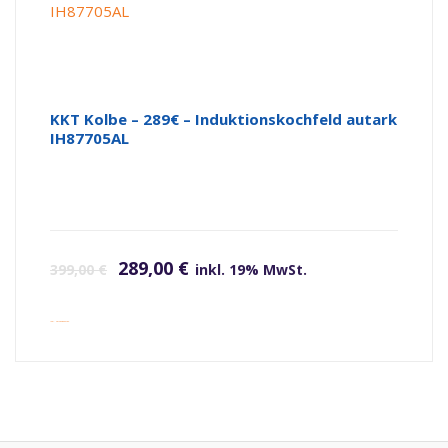
KKT Kolbe – 289€ – Induktionskochfeld autark
IH87705AL
Ursprünglicher Preis war: 399,00 €
Aktueller Preis ist: 289,00 €.
289,00
€
399,00
€
inkl. 19% MwSt.
inkl. Versandkosten