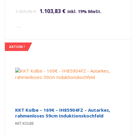
Ursprünglicher Preis war: 1.439,00 €
Aktueller Preis ist: 1.103,83 €.
1.103,83
€
1.439,00
€
inkl. 19% MwSt.
inkl. Versandkosten
AKTION !
KKT Kolbe – 169€ – IH85904FZ – Autarkes,
rahmenloses 59cm Induktionskochfeld
KKT KOLBE