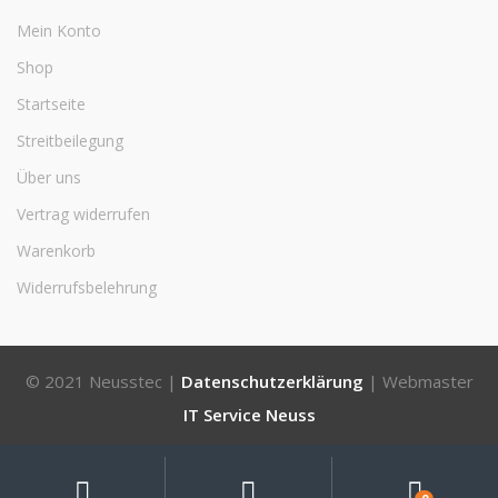
Mein Konto
Shop
Startseite
Streitbeilegung
Über uns
Vertrag widerrufen
Warenkorb
Widerrufsbelehrung
© 2021 Neusstec |
Datenschutzerklärung
| Webmaster
IT Service Neuss
Mein
Suche
Suchen
nach:
Konto