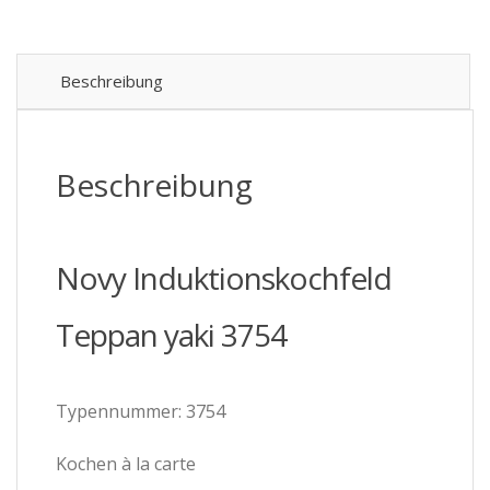
Yaki
3754
-
58
Beschreibung
cm
-
4
Kochzonen
Beschreibung
-
inkl.
5
Jahre
Novy Induktionskochfeld
Garantie
Menge
Teppan yaki 3754
Typennummer: 3754
Kochen à la carte