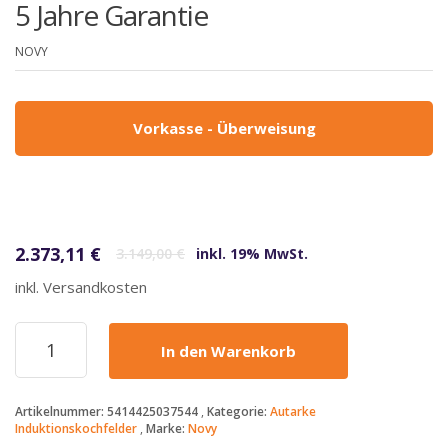
5 Jahre Garantie
NOVY
Vorkasse - Überweisung
Ursprünglicher Preis war: 3.149,00 €
Aktueller Preis ist: 2.373,11 €.
2.373,11
€
3.149,00
€
inkl. 19% MwSt.
inkl. Versandkosten
Novy
In den Warenkorb
-
2373,11€
-
Artikelnummer:
5414425037544
Kategorie:
Autarke
Induktionskochfeld
Induktionskochfelder
Marke:
Novy
Teppan