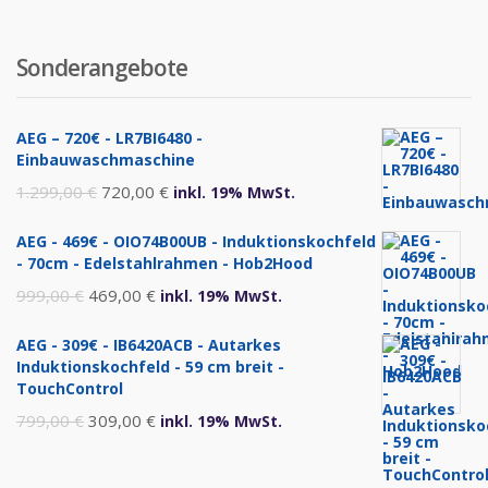
Sonderangebote
AEG – 720€ - LR7BI6480 -
Einbauwaschmaschine
Ursprünglicher
Aktueller
1.299,00
€
720,00
€
inkl. 19% MwSt.
Preis
Preis
AEG - 469€ - OIO74B00UB - Induktionskochfeld
war:
ist:
- 70cm - Edelstahlrahmen - Hob2Hood
1.299,00 €
720,00 €.
Ursprünglicher
Aktueller
999,00
€
469,00
€
inkl. 19% MwSt.
Preis
Preis
AEG - 309€ - IB6420ACB - Autarkes
war:
ist:
Induktionskochfeld - 59 cm breit -
999,00 €
469,00 €.
TouchControl
Ursprünglicher
Aktueller
799,00
€
309,00
€
inkl. 19% MwSt.
Preis
Preis
war:
ist: