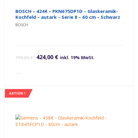
BOSCH – 424€ – PKN675DP1D – Glaskeramik-
Kochfeld – autark – Serie 8 – 60 cm – Schwarz
BOSCH
Ursprünglicher Preis war: 799,00 €
Aktueller Preis ist: 424,00 €.
424,00
€
799,00
€
inkl. 19% MwSt.
inkl. Versandkosten
AKTION !