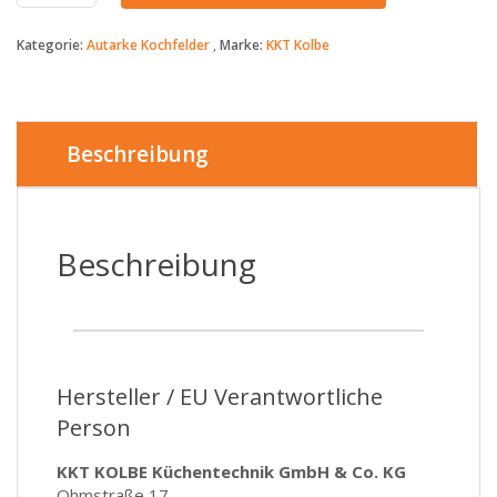
-
IND
Kategorie:
Autarke Kochfelder
Marke:
KKT Kolbe
7705
FZ-
ED
-
299€
Beschreibung
-77
cm
Induktionskochfeld
mit
Beschreibung
Edelstahlrahmen
-
NEU
Menge
Hersteller / EU Verantwortliche
Person
KKT KOLBE Küchentechnik GmbH & Co. KG
Ohmstraße 17