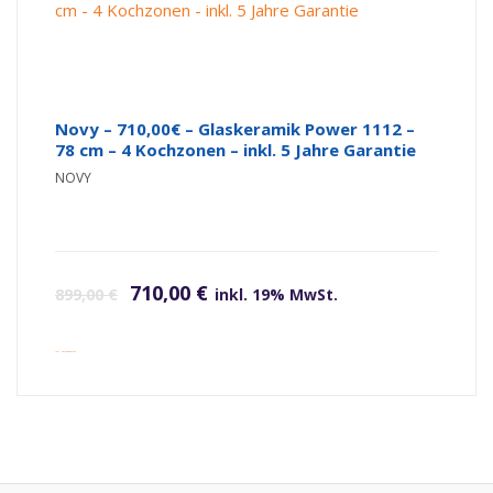
Novy – 710,00€ – Glaskeramik Power 1112 –
78 cm – 4 Kochzonen – inkl. 5 Jahre Garantie
NOVY
Ursprünglicher Preis war: 899,00 €
Aktueller Preis ist: 710,00 €.
710,00
€
899,00
€
inkl. 19% MwSt.
inkl. Versandkosten