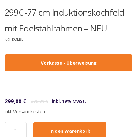
299€ -77 cm Induktionskochfeld
mit Edelstahlrahmen – NEU
KKT KOLBE
Vorkasse - Überweisung
Ursprünglicher Preis war: 399,00 €
Aktueller Preis ist: 299,00 €.
299,00
€
399,00
€
inkl. 19% MwSt.
inkl. Versandkosten
KKT
In den Warenkorb
Kolbe