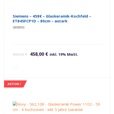
Siemens – 458€ – Glaskeramik-Kochfeld –
ET845FCP1D – 80cm – autark
SIEMENS
Ursprünglicher Preis war: 899,00 €
Aktueller Preis ist: 458,00 €.
458,00
€
899,00
€
inkl. 19% MwSt.
inkl. Versandkosten
AKTION !