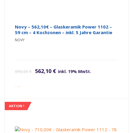
Novy – 562,10€ – Glaskeramik Power 1102 –
59 cm – 4 Kochzonen – inkl. 5 Jahre Garantie
NOVY
Ursprünglicher Preis war: 699,00 €
Aktueller Preis ist: 562,10 €.
562,10
€
699,00
€
inkl. 19% MwSt.
inkl. Versandkosten
AKTION !