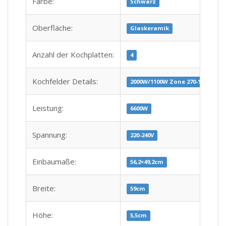
Farbe:
Schwarz
Oberfläche:
Glaskeramik
Anzahl der Kochplatten:
4
Kochfelder Details:
2000W/1100W Zone 270-165mm, 
Leistung:
6600W
Spannung:
220-240V
Einbaumaße:
56,2×49,2cm
Breite:
59cm
Höhe:
5,5cm