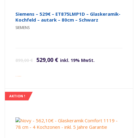
Siemens – 529€ – ET875LMP1D – Glaskeramik-
Kochfeld – autark – 80cm – Schwarz
SIEMENS
Ursprünglicher Preis war: 899,00 €
Aktueller Preis ist: 529,00 €.
529,00
€
899,00
€
inkl. 19% MwSt.
inkl. Versandkosten
AKTION !