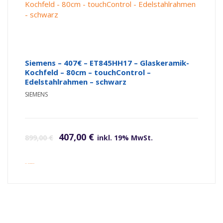
Siemens – 407€ – ET845HH17 – Glaskeramik-
Kochfeld – 80cm – touchControl –
Edelstahlrahmen – schwarz
SIEMENS
Ursprünglicher Preis war: 899,00 €
Aktueller Preis ist: 407,00 €.
407,00
€
899,00
€
inkl. 19% MwSt.
inkl. Versandkosten