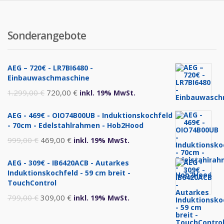
Sonderangebote
AEG – 720€ - LR7BI6480 -
Einbauwaschmaschine
Ursprünglicher
Aktueller
1.299,00
€
720,00
€
inkl. 19% MwSt.
Preis
Preis
AEG - 469€ - OIO74B00UB - Induktionskochfeld
war:
ist:
- 70cm - Edelstahlrahmen - Hob2Hood
1.299,00 €
720,00 €.
Ursprünglicher
Aktueller
999,00
€
469,00
€
inkl. 19% MwSt.
Preis
Preis
AEG - 309€ - IB6420ACB - Autarkes
war:
ist:
Induktionskochfeld - 59 cm breit -
999,00 €
469,00 €.
TouchControl
Ursprünglicher
Aktueller
799,00
€
309,00
€
inkl. 19% MwSt.
Preis
Preis