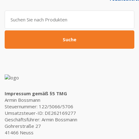
war:
ist:
799,00 €
309,00 €.
Suche
nach:
Suche
Impressum gemäß §5 TMG
Armin Bossmann
Steuernummer: 122/5066/5706
Umsatzsteuer-ID: DE262169277
Geschäftsführer: Armin Bossmann
Gohrerstraße 27
41466 Neuss