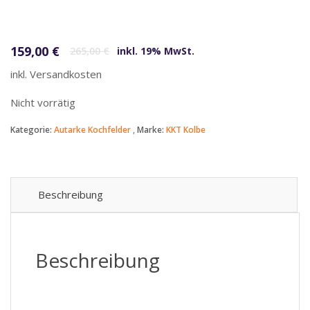
Ursprünglicher Preis war: 265,00 €
Aktueller Preis ist: 159,00 €.
159,00
€
265,00
€
inkl. 19% MwSt.
inkl. Versandkosten
Nicht vorrätig
Kategorie:
Autarke Kochfelder
Marke:
KKT Kolbe
Beschreibung
Beschreibung