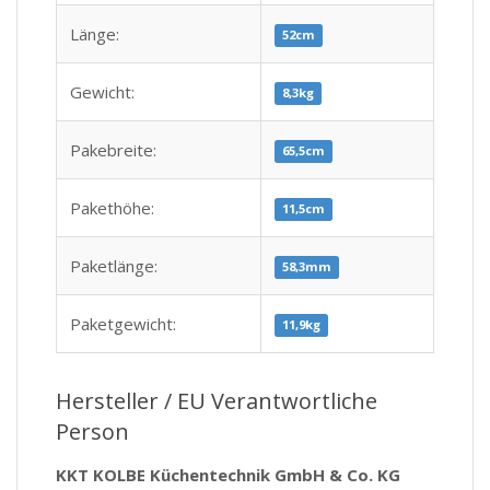
Länge:
52cm
Gewicht:
8,3kg
Pakebreite:
65,5cm
Pakethöhe:
11,5cm
Paketlänge:
58,3mm
Paketgewicht:
11,9kg
Hersteller / EU Verantwortliche
Person
KKT KOLBE Küchentechnik GmbH & Co. KG