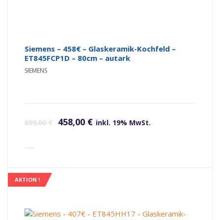
Siemens – 458€ – Glaskeramik-Kochfeld –
ET845FCP1D – 80cm – autark
SIEMENS
Ursprünglicher Preis war: 899,00 €
Aktueller Preis ist: 458,00 €.
458,00
€
899,00
€
inkl. 19% MwSt.
inkl. Versandkosten
AKTION !