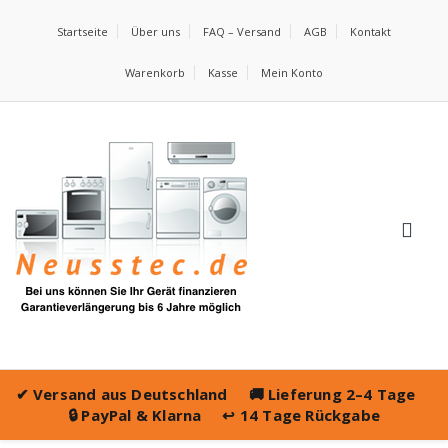
Startseite
Über uns
FAQ – Versand
AGB
Kontakt
Warenkorb
Kasse
Mein Konto
✔
Versand aus Deutschland
🚚
Lieferung 2–4 Tage
🔒
PayPal & Klarna
↩️
14 Tage Rückgabe