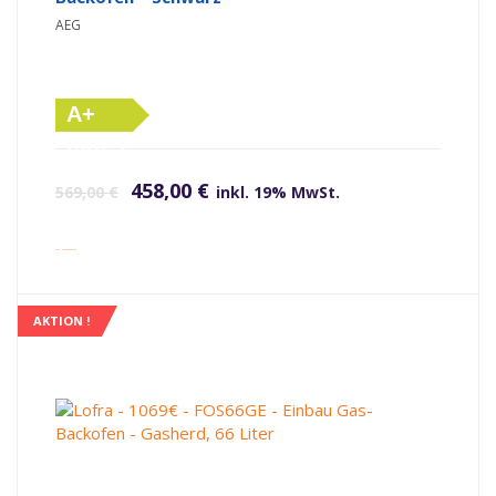
AEG
A+
(altes
Ursprünglicher Preis war: 569,00 €
Aktueller Preis ist: 458,00 €.
Label)
458,00
€
569,00
€
inkl. 19% MwSt.
inkl. Versandkosten
AKTION !