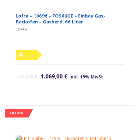
Lofra – 1069€ – FOS66GE – Einbau Gas-
Backofen – Gasherd, 66 Liter
LOFRA
A
(altes
Ursprünglicher Preis war: 1.229,00 €
Aktueller Preis ist: 1.069,00 €.
Label)
1.069,00
€
1.229,00
€
inkl. 19% MwSt.
inkl. Versandkosten
AKTION !