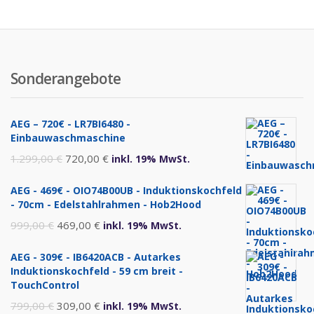
Sonderangebote
AEG – 720€ - LR7BI6480 -
Einbauwaschmaschine
Ursprünglicher
Aktueller
1.299,00
€
720,00
€
inkl. 19% MwSt.
Preis
Preis
AEG - 469€ - OIO74B00UB - Induktionskochfeld
war:
ist:
- 70cm - Edelstahlrahmen - Hob2Hood
1.299,00 €
720,00 €.
Ursprünglicher
Aktueller
999,00
€
469,00
€
inkl. 19% MwSt.
Preis
Preis
AEG - 309€ - IB6420ACB - Autarkes
war:
ist:
Induktionskochfeld - 59 cm breit -
999,00 €
469,00 €.
TouchControl
Ursprünglicher
Aktueller
799,00
€
309,00
€
inkl. 19% MwSt.