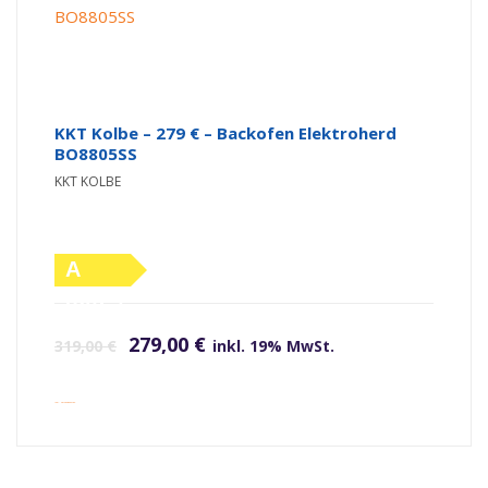
KKT Kolbe – 279 € – Backofen Elektroherd
BO8805SS
KKT KOLBE
A
(altes
Ursprünglicher Preis war: 319,00 €
Aktueller Preis ist: 279,00 €.
Label)
279,00
€
319,00
€
inkl. 19% MwSt.
inkl. Versandkosten