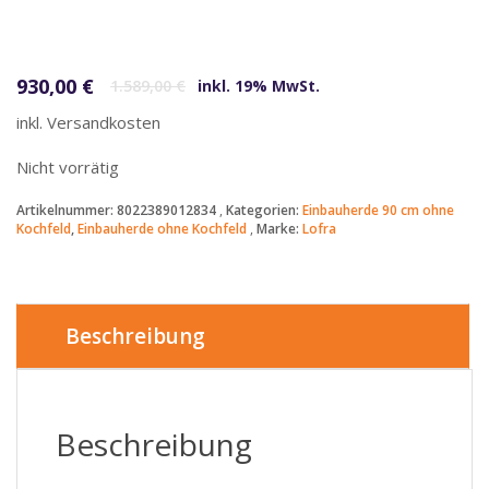
Ursprünglicher Preis war: 1.589,00 €
Aktueller Preis ist: 930,00 €.
930,00
€
1.589,00
€
inkl. 19% MwSt.
inkl. Versandkosten
Nicht vorrätig
Artikelnummer:
8022389012834
Kategorien:
Einbauherde 90 cm ohne
Kochfeld
,
Einbauherde ohne Kochfeld
Marke:
Lofra
Beschreibung
Beschreibung