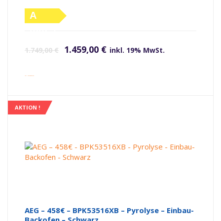
A
(altes
Ursprünglicher Preis war: 1.749,00 €
Aktueller Preis ist: 1.459,00 €.
Label)
1.459,00
€
1.749,00
€
inkl. 19% MwSt.
inkl. Versandkosten
AKTION !
AEG – 458€ – BPK53516XB – Pyrolyse – Einbau-
Backofen – Schwarz