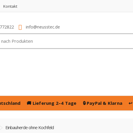
Kontakt
4772822
info@neusstec.de
utschland
🚚
Lieferung 2–4 Tage
🔒
PayPal & Klarna
↩
Einbauherde ohne Kochfeld