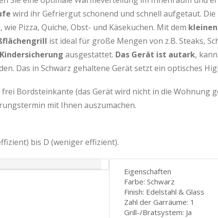
len Sie eine optimale Wärmeverteilung im Innenraum und erh
ufe
wird ihr Gefriergut schonend und schnell aufgetaut. Die
 wie Pizza, Quiche, Obst- und Käsekuchen. Mit dem
kleinen 
flächengrill
ist ideal für große Mengen von z.B. Steaks, Sch
Kindersicherung
ausgestattet.
Das Gerät ist autark
, kan
en. Das in Schwarz gehaltene Gerät setzt ein optisches High
n frei Bordsteinkante (das Gerät wird nicht in die Wohnung g
ferungstermin mit Ihnen auszumachen.
fizient) bis D (weniger effizient).
Eigenschaften
Farbe: Schwarz
Finish: Edelstahl & Glass
Zahl der Garräume: 1
Grill-/Bratsystem: Ja