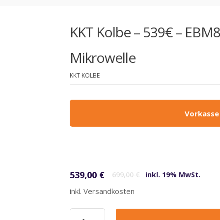
KKT Kolbe – 539€ – EBM
Mikrowelle
KKT KOLBE
Vorkasse
Ursprünglicher Preis war: 699,00 €
Aktueller Preis ist: 539,00 €.
539,00
€
699,00
€
inkl. 19% MwSt.
inkl. Versandkosten
KKT