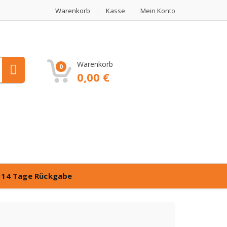
Warenkorb
Kasse
Mein Konto
Warenkorb
0
0,00
€
️
14 Tage Rückgabe