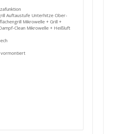
zafunktion
rill Auftaustufe Unterhitze Ober-
ächengrill Mikrowelle + Grill +
 Dampf-Clean Mikrowelle + Heißluft
lech
 vormontiert