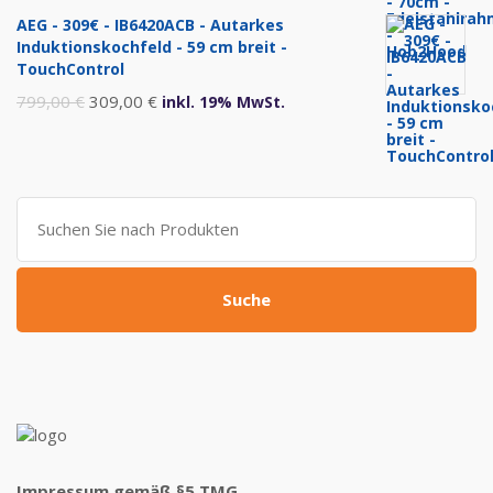
Preis
Preis
AEG - 309€ - IB6420ACB - Autarkes
war:
ist:
Induktionskochfeld - 59 cm breit -
999,00 €
469,00 €.
TouchControl
Ursprünglicher
Aktueller
799,00
€
309,00
€
inkl. 19% MwSt.
Preis
Preis
war:
ist:
799,00 €
309,00 €.
Suche
nach:
Suche
Impressum gemäß §5 TMG