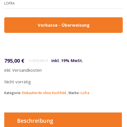
LOFRA
Vorkasse - Überweisung
Ursprünglicher Preis war: 1.359,00 €
Aktueller Preis ist: 795,00 €.
795,00
€
1.359,00
€
inkl. 19% MwSt.
inkl. Versandkosten
Nicht vorrätig
Kategorie:
Einbauherde ohne Kochfeld
Marke:
Lofra
Beschreibung