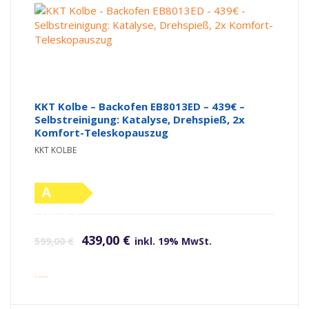
KKT Kolbe – Backofen EB8013ED – 439€ –
Selbstreinigung: Katalyse, Drehspieß, 2x
Komfort-Teleskopauszug
KKT KOLBE
A
(altes
Ursprünglicher Preis war: 599,00 €
Aktueller Preis ist: 439,00 €.
Label)
439,00
€
599,00
€
inkl. 19% MwSt.
inkl. Versandkosten