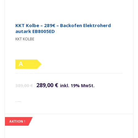
KKT Kolbe – 289€ – Backofen Elektroherd
autark EB8005ED
KKT KOLBE
A
(altes
Ursprünglicher Preis war: 389,00 €
Aktueller Preis ist: 289,00 €.
Label)
289,00
€
389,00
€
inkl. 19% MwSt.
inkl. Versandkosten
AKTION !