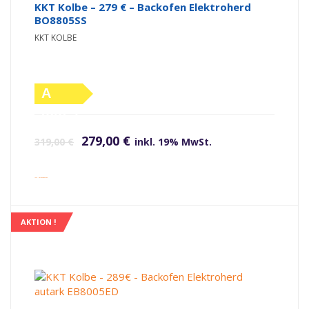
KKT Kolbe – 279 € – Backofen Elektroherd
BO8805SS
KKT KOLBE
A
(altes
Ursprünglicher Preis war: 319,00 €
Aktueller Preis ist: 279,00 €.
Label)
279,00
€
319,00
€
inkl. 19% MwSt.
inkl. Versandkosten
AKTION !