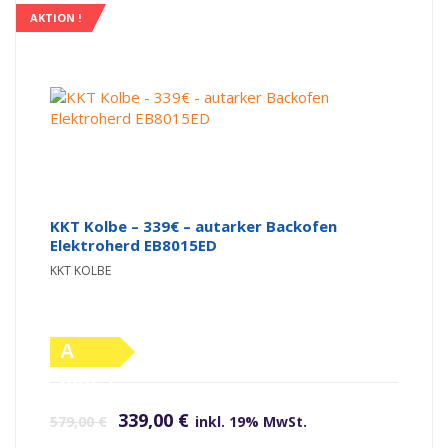
AKTION !
KKT Kolbe – 339€ – autarker Backofen
Elektroherd EB8015ED
KKT KOLBE
A
(altes
Ursprünglicher Preis war: 579,00 €
Aktueller Preis ist: 339,00 €.
Label)
339,00
€
579,00
€
inkl. 19% MwSt.