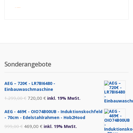
inkl. Versandkosten
Sonderangebote
AEG – 720€ - LR7BI6480 -
Einbauwaschmaschine
Ursprünglicher
Aktueller
1.299,00
€
720,00
€
inkl. 19% MwSt.
Preis
Preis
AEG - 469€ - OIO74B00UB - Induktionskochfeld
war:
ist:
- 70cm - Edelstahlrahmen - Hob2Hood
1.299,00 €
720,00 €.
Ursprünglicher
Aktueller
999,00
€
469,00
€
inkl. 19% MwSt.