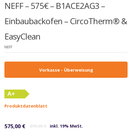
NEFF – 575€ – B1ACE2AG3 –
Einbaubackofen – CircoTherm® &
EasyClean
NEFF
Vorkasse - Überweisung
A+
(altes
Produktdatenblatt
Label)
Ursprünglicher Preis war: 899,00 €
Aktueller Preis ist: 575,00 €.
575,00
€
899,00
€
inkl. 19% MwSt.