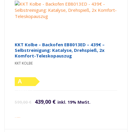
KKT Kolbe – Backofen EB8013ED – 439€ –
Selbstreinigung: Katalyse, Drehspieß, 2x
Komfort-Teleskopauszug
KKT KOLBE
A
(altes
Ursprünglicher Preis war: 599,00 €
Aktueller Preis ist: 439,00 €.
Label)
439,00
€
599,00
€
inkl. 19% MwSt.
inkl. Versandkosten