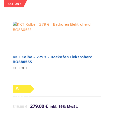
AKTION !
KKT Kolbe – 279 € – Backofen Elektroherd
BO8805SS
KKT KOLBE
A
(altes
Ursprünglicher Preis war: 319,00 €
Aktueller Preis ist: 279,00 €.
Label)
279,00
€
319,00
€
inkl. 19% MwSt.