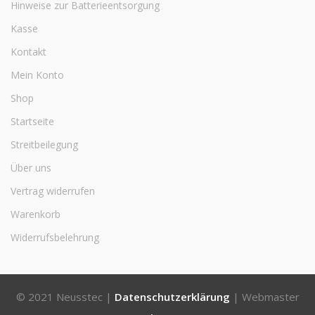
Hinweise zur Batterieentsorgung
Kasse
Kontakt
Mein Konto
Shop
Startseite
Streitbeilegung
Über uns
Vertrag widerrufen
Warenkorb
Widerrufsbelehrung
© 2021 Neusstec |
Datenschutzerklärung
| Webmaster