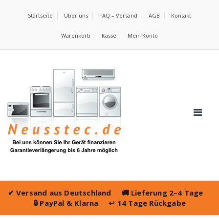
Startseite
Über uns
FAQ – Versand
AGB
Kontakt
Warenkorb
Kasse
Mein Konto
✔
Versand aus Deutschland
🚚
Lieferung 2–4 Tage
🔒
PayPal & Klarna
↩️
14 Tage Rückgabe