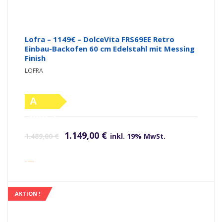
Lofra – 1149€ – DolceVita FRS69EE Retro
Einbau-Backofen 60 cm Edelstahl mit Messing
Finish
LOFRA
A
(altes
Ursprünglicher Preis war: 1.489,00 €
Aktueller Preis ist: 1.149,00 €.
Label)
1.149,00
€
1.489,00
€
inkl. 19% MwSt.
inkl. Versandkosten
AKTION !