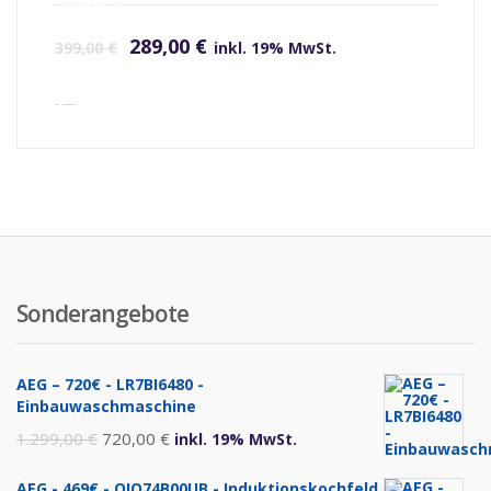
(altes
Ursprünglicher Preis war: 399,00 €
Aktueller Preis ist: 289,00 €.
Label)
289,00
€
399,00
€
inkl. 19% MwSt.
inkl. Versandkosten
Sonderangebote
AEG – 720€ - LR7BI6480 -
Einbauwaschmaschine
Ursprünglicher
Aktueller
1.299,00
€
720,00
€
inkl. 19% MwSt.
Preis
Preis
AEG - 469€ - OIO74B00UB - Induktionskochfeld