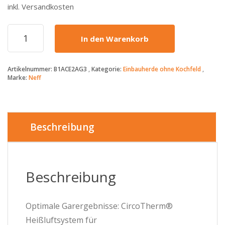
inkl. Versandkosten
NEFF
In den Warenkorb
-
575€
-
Artikelnummer:
B1ACE2AG3
Kategorie:
Einbauherde ohne Kochfeld
B1ACE2AG3
Marke:
Neff
-
Einbaubackofen
-
CircoTherm®
&
Beschreibung
EasyClean
Menge
Beschreibung
Optimale Garergebnisse: CircoTherm®
Heißluftsystem für