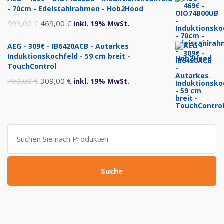
war:
ist:
- 70cm - Edelstahlrahmen - Hob2Hood
1.299,00 €
720,00 €.
Ursprünglicher
Aktueller
999,00
€
469,00
€
inkl. 19% MwSt.
Preis
Preis
AEG - 309€ - IB6420ACB - Autarkes
war:
ist:
Induktionskochfeld - 59 cm breit -
999,00 €
469,00 €.
TouchControl
Ursprünglicher
Aktueller
799,00
€
309,00
€
inkl. 19% MwSt.
Preis
Preis
war:
ist:
799,00 €
309,00 €.
Suche
nach:
Suche