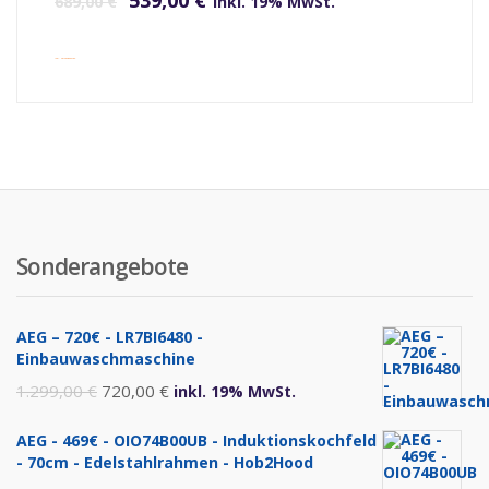
539,00
€
689,00
€
inkl. 19% MwSt.
inkl. Versandkosten
Sonderangebote
AEG – 720€ - LR7BI6480 -
Einbauwaschmaschine
Ursprünglicher
Aktueller
1.299,00
€
720,00
€
inkl. 19% MwSt.
Preis
Preis
AEG - 469€ - OIO74B00UB - Induktionskochfeld
war:
ist:
- 70cm - Edelstahlrahmen - Hob2Hood
1.299,00 €
720,00 €.