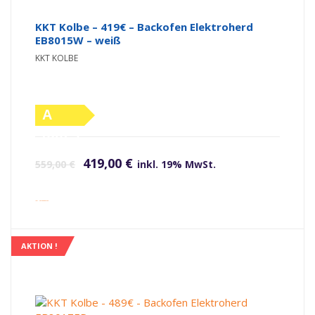
KKT Kolbe – 419€ – Backofen Elektroherd
EB8015W – weiß
KKT KOLBE
A
(altes
Ursprünglicher Preis war: 559,00 €
Aktueller Preis ist: 419,00 €.
Label)
419,00
€
559,00
€
inkl. 19% MwSt.
inkl. Versandkosten
AKTION !