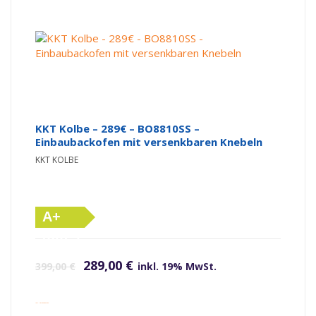
KKT Kolbe – 289€ – BO8810SS –
Einbaubackofen mit versenkbaren Knebeln
KKT KOLBE
A+
(altes
Ursprünglicher Preis war: 399,00 €
Aktueller Preis ist: 289,00 €.
Label)
289,00
€
399,00
€
inkl. 19% MwSt.
inkl. Versandkosten