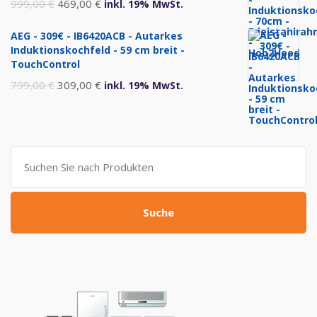
Ursprünglicher
Aktueller
999,00
€
469,00
€
inkl. 19% MwSt.
Preis
Preis
AEG - 309€ - IB6420ACB - Autarkes
war:
ist:
Induktionskochfeld - 59 cm breit -
999,00 €
469,00 €.
TouchControl
Ursprünglicher
Aktueller
799,00
€
309,00
€
inkl. 19% MwSt.
Preis
Preis
war:
ist:
799,00 €
309,00 €.
Suche
nach:
Suche