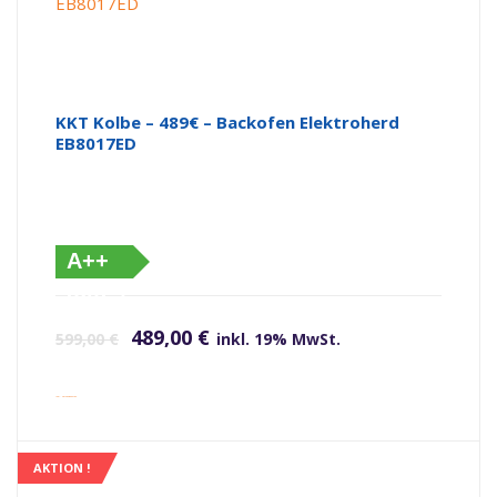
KKT Kolbe – 489€ – Backofen Elektroherd
EB8017ED
A++
(altes
Ursprünglicher Preis war: 599,00 €
Aktueller Preis ist: 489,00 €.
Label)
489,00
€
599,00
€
inkl. 19% MwSt.
inkl. Versandkosten
AKTION !