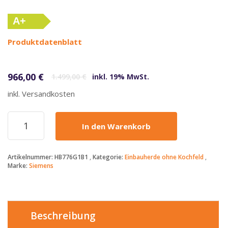
A+
(altes
Produktdatenblatt
Label)
Ursprünglicher Preis war: 1.499,00 €
Aktueller Preis ist: 966,00 €.
966,00
€
1.499,00
€
inkl. 19% MwSt.
inkl. Versandkosten
Siemens
In den Warenkorb
-
966€
-
Artikelnummer:
HB776G1B1
Kategorie:
Einbauherde ohne Kochfeld
HB776G1B1
Marke:
Siemens
-
Einbaubackofen
-
IQ700
–
Beschreibung
Pyrolyse