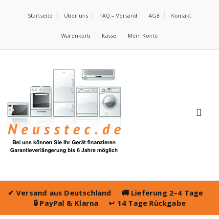
Startseite
Über uns
FAQ – Versand
AGB
Kontakt
Warenkorb
Kasse
Mein Konto
✔
Versand aus Deutschland
🚚
Lieferung 2–4 Tage
🔒
PayPal & Klarna
↩️
14 Tage Rückgabe