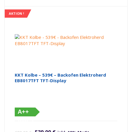
AKTION !
KKT Kolbe – 539€ – Backofen Elektroherd
EB8017TFT TFT-Display
A++
(altes
Ursprünglicher Preis war: 689,00 €
Aktueller Preis ist: 539,00 €.
Label)