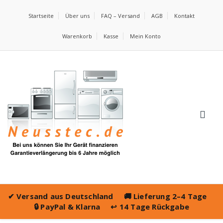
Startseite
Über uns
FAQ – Versand
AGB
Kontakt
Warenkorb
Kasse
Mein Konto
✔
Versand aus Deutschland
🚚
Lieferung 2–4 Tage
🔒
PayPal & Klarna
↩️
14 Tage Rückgabe