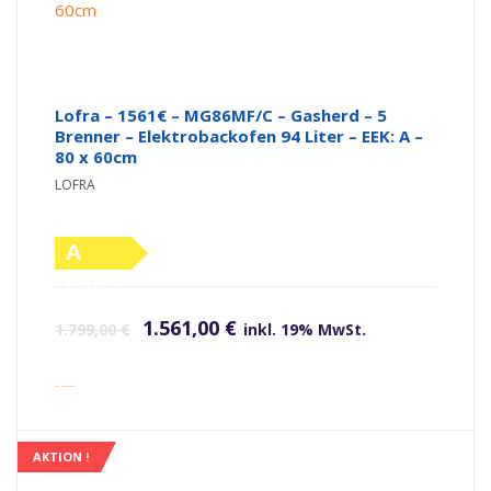
Lofra – 1561€ – MG86MF/C – Gasherd – 5
Brenner – Elektrobackofen 94 Liter – EEK: A –
80 x 60cm
LOFRA
A
(altes
Ursprünglicher Preis war: 1.799,00 €
Aktueller Preis ist: 1.561,00 €.
Label)
1.561,00
€
1.799,00
€
inkl. 19% MwSt.
inkl. Versandkosten
AKTION !