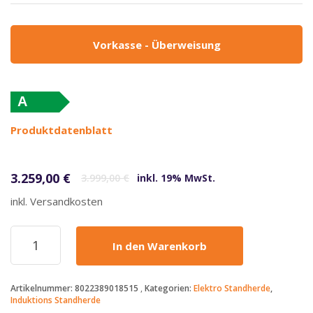
Vorkasse - Überweisung
A
Produktdatenblatt
Ursprünglicher Preis war: 3.999,00 €
Aktueller Preis ist: 3.259,00 €.
3.259,00
€
3.999,00
€
inkl. 19% MwSt.
inkl. Versandkosten
LOFRA
In den Warenkorb
-
3259€
-
Artikelnummer:
8022389018515
Kategorien:
Elektro Standherde
,
DOLCEVITA
Induktions Standherde
INDUKTION