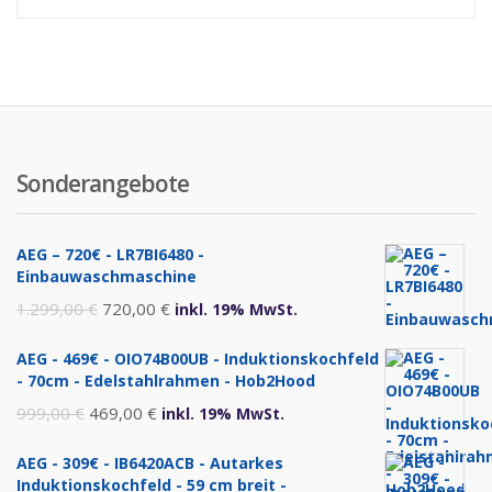
Sonderangebote
AEG – 720€ - LR7BI6480 -
Einbauwaschmaschine
Ursprünglicher
Aktueller
1.299,00
€
720,00
€
inkl. 19% MwSt.
Preis
Preis
AEG - 469€ - OIO74B00UB - Induktionskochfeld
war:
ist:
- 70cm - Edelstahlrahmen - Hob2Hood
1.299,00 €
720,00 €.
Ursprünglicher
Aktueller
999,00
€
469,00
€
inkl. 19% MwSt.
Preis
Preis
AEG - 309€ - IB6420ACB - Autarkes
war:
ist:
Induktionskochfeld - 59 cm breit -