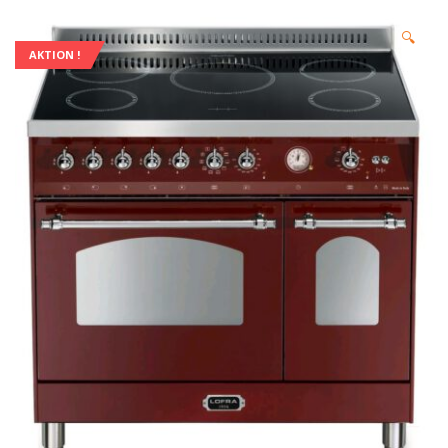
🔍
AKTION !