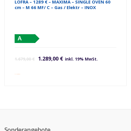
LOFRA – 1289 € – MAXIMA – SINGLE OVEN 60
cm – M 66 MF/ C – Gas / Elektr – INOX
A
Ursprünglicher Preis war: 1.679,00 €
Aktueller Preis ist: 1.289,00 €.
1.289,00
€
1.679,00
€
inkl. 19% MwSt.
inkl. Versandkosten
Sonderangebote