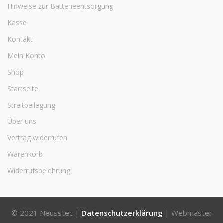
Hinweise zur Batterieentsorgung
Kasse
Kontakt
Mein Konto
Shop
Startseite
Streitbeilegung
Über uns
Vertrag widerrufen
Warenkorb
Widerrufsbelehrung
© 2021 Neusstec |
Datenschutzerklärung
| Webmaster