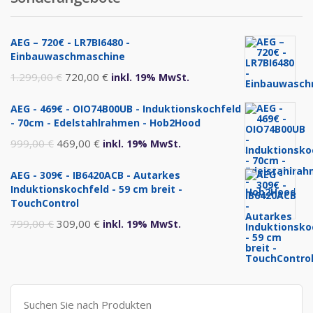
AEG – 720€ - LR7BI6480 -
Einbauwaschmaschine
Ursprünglicher
Aktueller
1.299,00
€
720,00
€
inkl. 19% MwSt.
Preis
Preis
AEG - 469€ - OIO74B00UB - Induktionskochfeld
war:
ist:
- 70cm - Edelstahlrahmen - Hob2Hood
1.299,00 €
720,00 €.
Ursprünglicher
Aktueller
999,00
€
469,00
€
inkl. 19% MwSt.
Preis
Preis
AEG - 309€ - IB6420ACB - Autarkes
war:
ist:
Induktionskochfeld - 59 cm breit -
999,00 €
469,00 €.
TouchControl
Ursprünglicher
Aktueller
799,00
€
309,00
€
inkl. 19% MwSt.
Preis
Preis
war:
ist:
799,00 €
309,00 €.
Suche
nach: