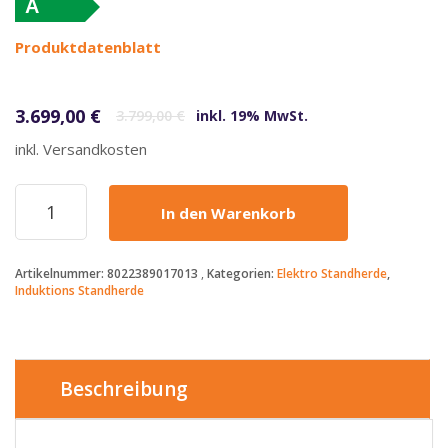
A
Produktdatenblatt
Ursprünglicher Preis war: 3.799,00 €
Aktueller Preis ist: 3.699,00 €.
3.699,00
€
3.799,00
€
inkl. 19% MwSt.
inkl. Versandkosten
LOFRA
In den Warenkorb
-
3699€
-
Artikelnummer:
8022389017013
Kategorien:
Elektro Standherde
,
DOLCEVITA
Induktions Standherde
INDUKTION
-
DOUBLE
OVEN
90
Beschreibung
cm
-
RRD