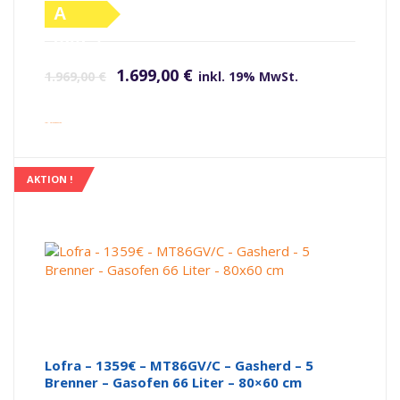
A
(altes
Ursprünglicher Preis war: 1.969,00 €
Aktueller Preis ist: 1.699,00 €.
Label)
1.699,00
€
1.969,00
€
inkl. 19% MwSt.
inkl. Versandkosten
AKTION !
Lofra – 1359€ – MT86GV/C – Gasherd – 5
Brenner – Gasofen 66 Liter – 80×60 cm