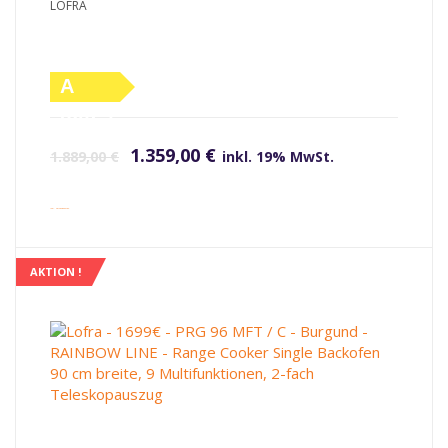
LOFRA
A
(altes
Ursprünglicher Preis war: 1.889,00 €
Aktueller Preis ist: 1.359,00 €.
Label)
1.359,00
€
1.889,00
€
inkl. 19% MwSt.
inkl. Versandkosten
AKTION !