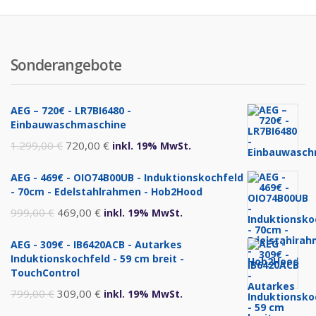
Sonderangebote
AEG – 720€ - LR7BI6480 -
Einbauwaschmaschine
Ursprünglicher
Aktueller
1.299,00
€
720,00
€
inkl. 19% MwSt.
Preis
Preis
AEG - 469€ - OIO74B00UB - Induktionskochfeld
war:
ist:
- 70cm - Edelstahlrahmen - Hob2Hood
1.299,00 €
720,00 €.
Ursprünglicher
Aktueller
999,00
€
469,00
€
inkl. 19% MwSt.
Preis
Preis
AEG - 309€ - IB6420ACB - Autarkes
war:
ist:
Induktionskochfeld - 59 cm breit -
999,00 €
469,00 €.
TouchControl
Ursprünglicher
Aktueller
799,00
€
309,00
€
inkl. 19% MwSt.
Preis
Preis