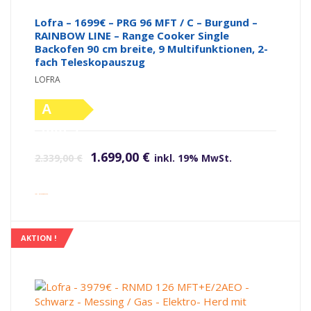
Lofra – 1699€ – PRG 96 MFT / C – Burgund –
RAINBOW LINE – Range Cooker Single
Backofen 90 cm breite, 9 Multifunktionen, 2-
fach Teleskopauszug
LOFRA
A
(altes
Ursprünglicher Preis war: 2.339,00 €
Aktueller Preis ist: 1.699,00 €.
Label)
1.699,00
€
2.339,00
€
inkl. 19% MwSt.
inkl. Versandkosten
AKTION !