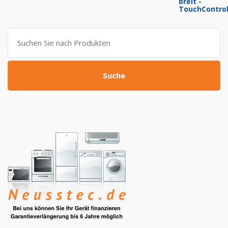
war:
ist:
799,00 €
309,00 €.
Suche
nach:
Suche