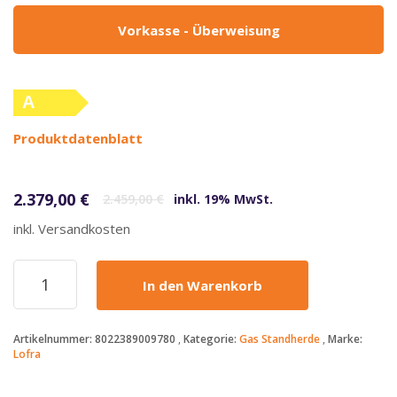
Vorkasse - Überweisung
A
(altes
Produktdatenblatt
Label)
Ursprünglicher Preis war: 2.459,00 €
Aktueller Preis ist: 2.379,00 €.
2.379,00
€
2.459,00
€
inkl. 19% MwSt.
inkl. Versandkosten
LOFRA
In den Warenkorb
-
2379€
-
Artikelnummer:
8022389009780
Kategorie:
Gas Standherde
Marke:
DOLCEVITA
Lofra
-
SINGLE