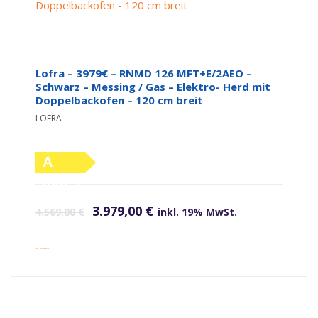
Lofra – 3979€ – RNMD 126 MFT+E/2AEO –
Schwarz – Messing / Gas – Elektro- Herd mit
Doppelbackofen – 120 cm breit
LOFRA
A
(altes
Ursprünglicher Preis war: 4.569,00 €
Aktueller Preis ist: 3.979,00 €.
Label)
3.979,00
€
4.569,00
€
inkl. 19% MwSt.
inkl. Versandkosten