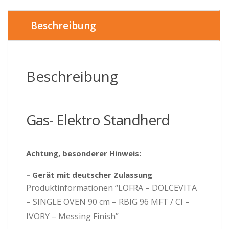
OVEN
90
cm
Beschreibung
-
RBIG
96
MFT
Beschreibung
/
CI
-
IVORY
Gas- Elektro Standherd
-
Messing
Finish
Menge
Achtung, besonderer Hinweis:
– Gerät mit deutscher Zulassung
Produktinformationen “LOFRA – DOLCEVITA
– SINGLE OVEN 90 cm – RBIG 96 MFT / CI –
IVORY – Messing Finish”