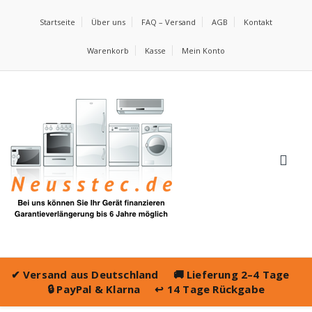
Startseite
Über uns
FAQ – Versand
AGB
Kontakt
Warenkorb
Kasse
Mein Konto
✔
Versand aus Deutschland
🚚
Lieferung 2–4 Tage
🔒
PayPal & Klarna
↩️
14 Tage Rückgabe