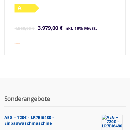
A
(altes
Ursprünglicher Preis war: 4.569,00 €
Aktueller Preis ist: 3.979,00 €.
Label)
3.979,00
€
4.569,00
€
inkl. 19% MwSt.
inkl. Versandkosten
Sonderangebote
AEG – 720€ - LR7BI6480 -
Einbauwaschmaschine