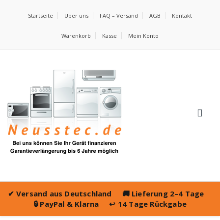
Startseite
Über uns
FAQ – Versand
AGB
Kontakt
Warenkorb
Kasse
Mein Konto
✔
Versand aus Deutschland
🚚
Lieferung 2–4 Tage
🔒
PayPal & Klarna
↩️
14 Tage Rückgabe