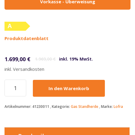
Vorkasse - Überweisung
A
(altes
Produktdatenblatt
Label)
Ursprünglicher Preis war: 1.969,00 €
Aktueller Preis ist: 1.699,00 €.
1.699,00
€
1.969,00
€
inkl. 19% MwSt.
inkl. Versandkosten
Lofra
In den Warenkorb
-
Maxima
-
Artikelnummer:
41230011
Kategorie:
Gas Standherde
Marke:
Lofra
1699€
-
MT96GV/C
-
Gasherd