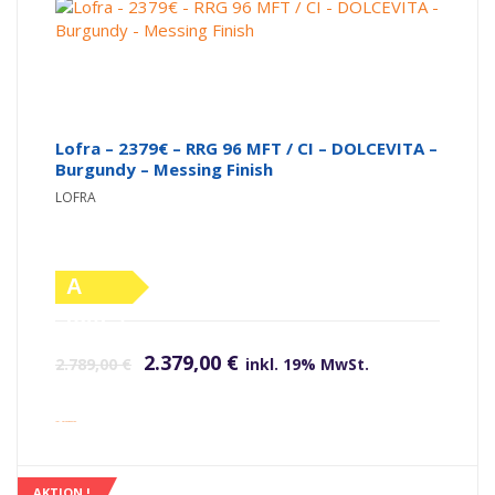
Lofra – 2379€ – RRG 96 MFT / CI – DOLCEVITA –
Burgundy – Messing Finish
LOFRA
A
(altes
Ursprünglicher Preis war: 2.789,00 €
Aktueller Preis ist: 2.379,00 €.
Label)
2.379,00
€
2.789,00
€
inkl. 19% MwSt.
inkl. Versandkosten
AKTION !