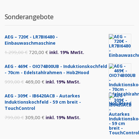
Sonderangebote
AEG – 720€ - LR7BI6480 -
Einbauwaschmaschine
Ursprünglicher
Aktueller
1.299,00
€
720,00
€
inkl. 19% MwSt.
Preis
Preis
AEG - 469€ - OIO74B00UB - Induktionskochfeld
war:
ist:
- 70cm - Edelstahlrahmen - Hob2Hood
1.299,00 €
720,00 €.
Ursprünglicher
Aktueller
999,00
€
469,00
€
inkl. 19% MwSt.
Preis
Preis
AEG - 309€ - IB6420ACB - Autarkes
war:
ist:
Induktionskochfeld - 59 cm breit -
999,00 €
469,00 €.
TouchControl
Ursprünglicher
Aktueller
799,00
€
309,00
€
inkl. 19% MwSt.
Preis
Preis
war:
ist: