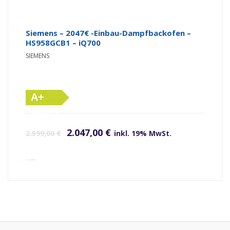
Siemens – 2047€ -Einbau-Dampfbackofen –
HS958GCB1 – iQ700
SIEMENS
A+
(altes
Ursprünglicher Preis war: 2.599,00 €
Aktueller Preis ist: 2.047,00 €.
Label)
2.047,00
€
2.599,00
€
inkl. 19% MwSt.
inkl. Versandkosten