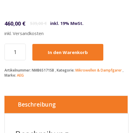
Ursprünglicher Preis war: 539,00 €
Aktueller Preis ist: 460,00 €.
460,00
€
539,00
€
inkl. 19% MwSt.
inkl. Versandkosten
AEG
In den Warenkorb
-
460€
-
Artikelnummer:
NMB6S171SB
Kategorie:
Mikrowellen & Dampfgarer
NMB6S171SB
Marke:
AEG
-
Mikrowelle
-
Schwarz
Menge
Beschreibung