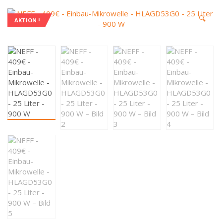
🔍
AKTION !