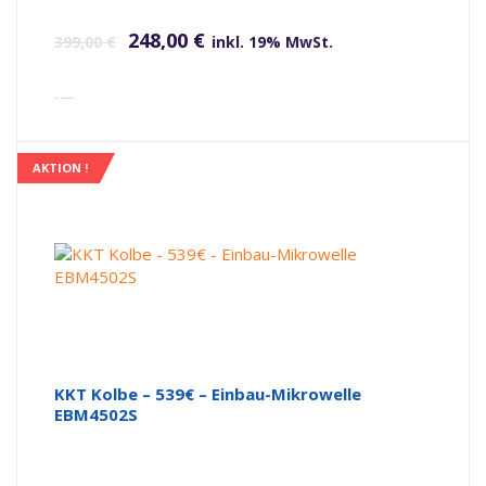
Ursprünglicher Preis war: 399,00 €
Aktueller Preis ist: 248,00 €.
248,00
€
399,00
€
inkl. 19% MwSt.
inkl. Versandkosten
AKTION !
KKT Kolbe – 539€ – Einbau-Mikrowelle
EBM4502S