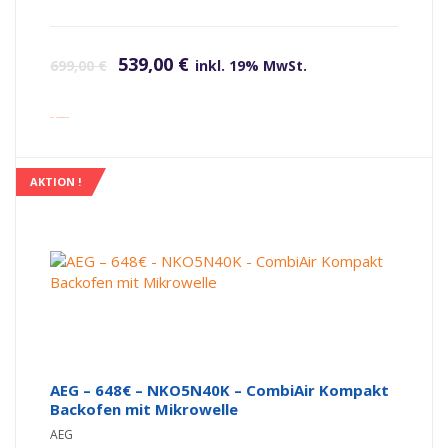
Ursprünglicher Preis war: 699,00 €
Aktueller Preis ist: 539,00 €.
539,00
€
699,00
€
inkl. 19% MwSt.
inkl. Versandkosten
AKTION !
AEG – 648€ – NKO5N40K – CombiAir Kompakt
Backofen mit Mikrowelle
AEG