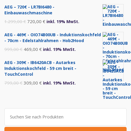
AEG – 720€ - LR7BI6480 -
Einbauwaschmaschine
Ursprünglicher
Aktueller
1.299,00
€
720,00
€
inkl. 19% MwSt.
Preis
Preis
AEG - 469€ - OIO74B00UB - Induktionskochfeld
war:
ist:
- 70cm - Edelstahlrahmen - Hob2Hood
1.299,00 €
720,00 €.
Ursprünglicher
Aktueller
999,00
€
469,00
€
inkl. 19% MwSt.
Preis
Preis
AEG - 309€ - IB6420ACB - Autarkes
war:
ist:
Induktionskochfeld - 59 cm breit -
999,00 €
469,00 €.
TouchControl
Ursprünglicher
Aktueller
799,00
€
309,00
€
inkl. 19% MwSt.
Preis
Preis
war:
ist:
799,00 €
309,00 €.
Suche
nach: