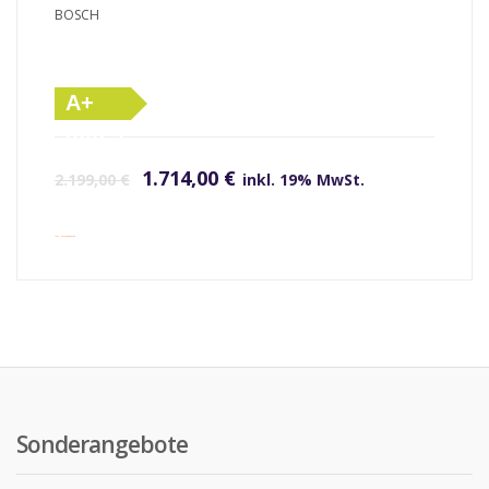
BOSCH
A+
(altes
Ursprünglicher Preis war: 2.199,00 €
Aktueller Preis ist: 1.714,00 €.
Label)
1.714,00
€
2.199,00
€
inkl. 19% MwSt.
inkl. Versandkosten
Sonderangebote