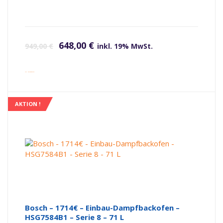
Ursprünglicher Preis war: 949,00 €
Aktueller Preis ist: 648,00 €.
648,00
€
949,00
€
inkl. 19% MwSt.
inkl. Versandkosten
AKTION !
Bosch – 1714€ – Einbau-Dampfbackofen –
HSG7584B1 – Serie 8 – 71 L