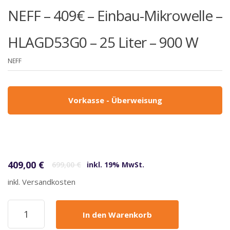
NEFF – 409€ – Einbau-Mikrowelle –
HLAGD53G0 – 25 Liter – 900 W
NEFF
Vorkasse - Überweisung
Ursprünglicher Preis war: 699,00 €
Aktueller Preis ist: 409,00 €.
409,00
€
699,00
€
inkl. 19% MwSt.
inkl. Versandkosten
NEFF
In den Warenkorb
-
409€