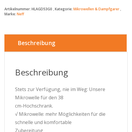
-
Artikelnummer:
HLAGD53G0
Kategorie:
Mikrowellen & Dampfgarer
Einbau-
Marke:
Neff
Mikrowelle
-
HLAGD53G0
-
25
Beschreibung
Liter
-
900
W
Beschreibung
Menge
Stets zur Verfügung, nie im Weg: Unsere
Mikrowelle für den 38
cm-Hochschrank.
√ Mikrowelle: mehr Möglichkeiten für die
schnelle und komfortable
Zubereitung