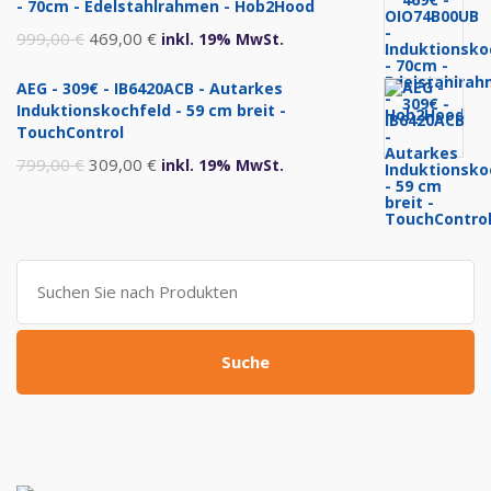
- 70cm - Edelstahlrahmen - Hob2Hood
1.299,00 €
720,00 €.
Ursprünglicher
Aktueller
999,00
€
469,00
€
inkl. 19% MwSt.
Preis
Preis
AEG - 309€ - IB6420ACB - Autarkes
war:
ist:
Induktionskochfeld - 59 cm breit -
999,00 €
469,00 €.
TouchControl
Ursprünglicher
Aktueller
799,00
€
309,00
€
inkl. 19% MwSt.
Preis
Preis
war:
ist:
799,00 €
309,00 €.
Suche
nach:
Suche