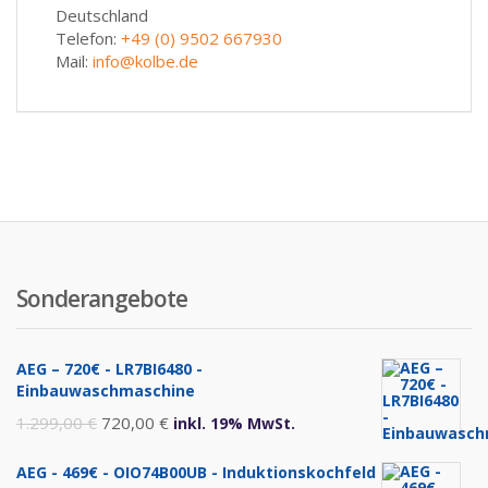
Deutschland
Telefon:
+49 (0) 9502 667930
Mail:
info@kolbe.de
Sonderangebote
AEG – 720€ - LR7BI6480 -
Einbauwaschmaschine
Ursprünglicher
Aktueller
1.299,00
€
720,00
€
inkl. 19% MwSt.
Preis
Preis
AEG - 469€ - OIO74B00UB - Induktionskochfeld
war:
ist: