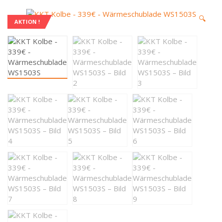
🔍
AKTION !