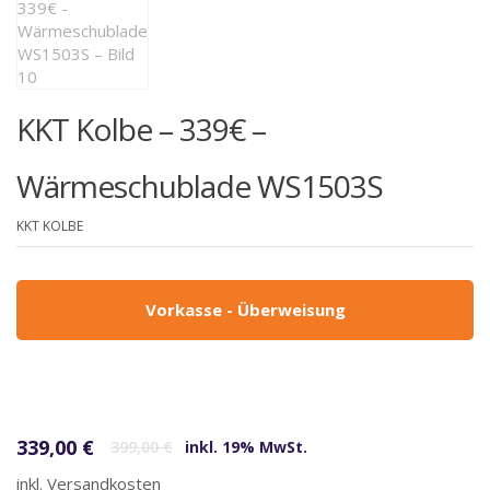
KKT Kolbe – 339€ –
Wärmeschublade WS1503S
KKT KOLBE
Vorkasse - Überweisung
Ursprünglicher Preis war: 399,00 €
Aktueller Preis ist: 339,00 €.
339,00
€
399,00
€
inkl. 19% MwSt.
inkl. Versandkosten