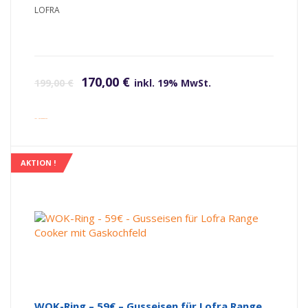
LOFRA
Ursprünglicher Preis war: 199,00 €
Aktueller Preis ist: 170,00 €.
170,00
€
199,00
€
inkl. 19% MwSt.
inkl. Versandkosten
AKTION !
WOK-Ring – 59€ – Gusseisen für Lofra Range