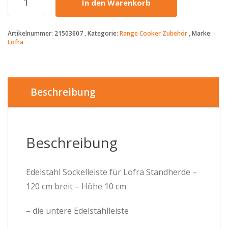
In den Warenkorb
-
179€
-
Artikelnummer:
21503607
Kategorie:
Range Cooker Zubehör
Marke:
Sockelleiste
Lofra
120
cm
-
10
cm
Beschreibung
Höhe
Menge
Beschreibung
Edelstahl Sockelleiste für Lofra Standherde –
120 cm breit – Höhe 10 cm
– die untere Edelstahlleiste