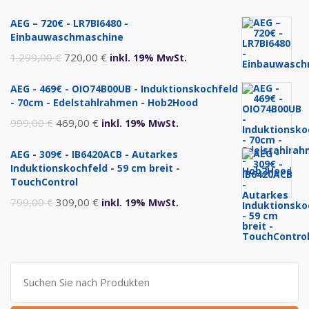
AEG – 720€ - LR7BI6480 -
Einbauwaschmaschine
Ursprünglicher
Aktueller
1.299,00
€
720,00
€
inkl. 19% MwSt.
Preis
Preis
AEG - 469€ - OIO74B00UB - Induktionskochfeld
war:
ist:
- 70cm - Edelstahlrahmen - Hob2Hood
1.299,00 €
720,00 €.
Ursprünglicher
Aktueller
999,00
€
469,00
€
inkl. 19% MwSt.
Preis
Preis
AEG - 309€ - IB6420ACB - Autarkes
war:
ist:
Induktionskochfeld - 59 cm breit -
999,00 €
469,00 €.
TouchControl
Ursprünglicher
Aktueller
799,00
€
309,00
€
inkl. 19% MwSt.
Preis
Preis
war:
ist:
799,00 €
309,00 €.
Suche
nach: