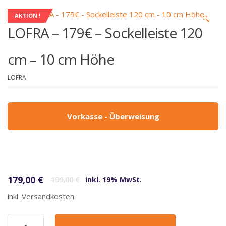
AKTION !
🔍
LOFRA – 179€ – Sockelleiste 120
cm – 10 cm Höhe
LOFRA
Vorkasse - Überweisung
Ursprünglicher Preis war: 199,00 €
Aktueller Preis ist: 179,00 €.
179,00
€
199,00
€
inkl. 19% MwSt.
inkl. Versandkosten
LOFRA