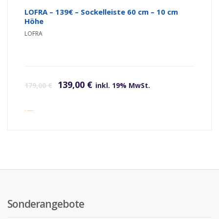
LOFRA – 139€ – Sockelleiste 60 cm – 10 cm
Höhe
LOFRA
Ursprünglicher Preis war: 179,00 €
Aktueller Preis ist: 139,00 €.
139,00
€
179,00
€
inkl. 19% MwSt.
inkl. Versandkosten
Sonderangebote