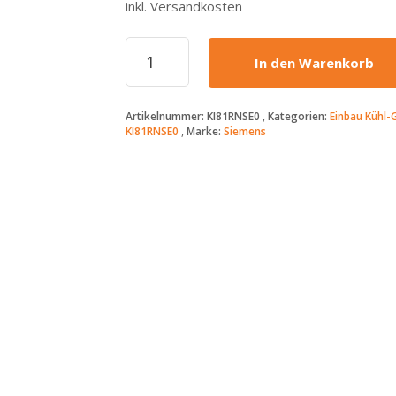
inkl. Versandkosten
Siemens
In den Warenkorb
-
729€
-
Artikelnummer:
KI81RNSE0
Kategorien:
Einbau Kühl-
KI81RNSE0
KI81RNSE0
Marke:
Siemens
-
iQ100
-
Einbau-
Kühlschrank
–
310
Liter
-
177,5
cm
hoch
Menge