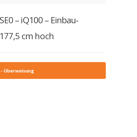
SE0 – iQ100 – Einbau-
– 177,5 cm hoch
 - Überweisung