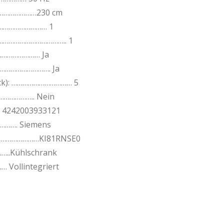
……………………230 cm
………………………… 1
…………………………………….. 1
…………………… Ja
…………………………. Ja
Stck): …………………………… 5
…………….. Nein
4242003933121
……. Siemens
…………………………KI81RNSE0
..Kühlschrank
Vollintegriert