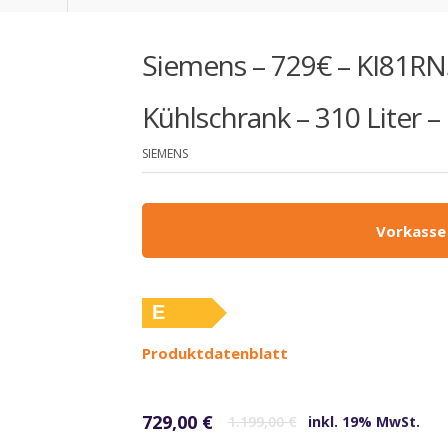
Siemens – 729€ – KI81RN
Kühlschrank – 310 Liter 
SIEMENS
Vorkasse
E
Produktdatenblatt
Ursprünglicher Preis war: 1.199,00 €
Aktueller Preis ist: 729,00 €.
729,00
€
1.199,00
€
inkl. 19% MwSt.