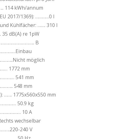
….. 114 kWh/annum
EU 2017/1369): …………0 l
nd Kühlfächer: ……. 310 l
35 dB(A) re 1pW
…………………………….. B
……………Einbau
……..Nicht möglich
…… 1772 mm
…………… 541 mm
……….. 548 mm
T): ……. 1775x560x550 mm
………… 50.9 kg
……………… 10 A
chts wechselbar
….220-240 V
…………… 50 Hz