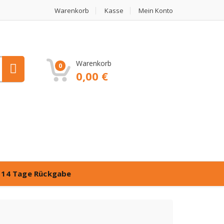
Warenkorb
Kasse
Mein Konto
Warenkorb
0
0,00
€
️
14 Tage Rückgabe