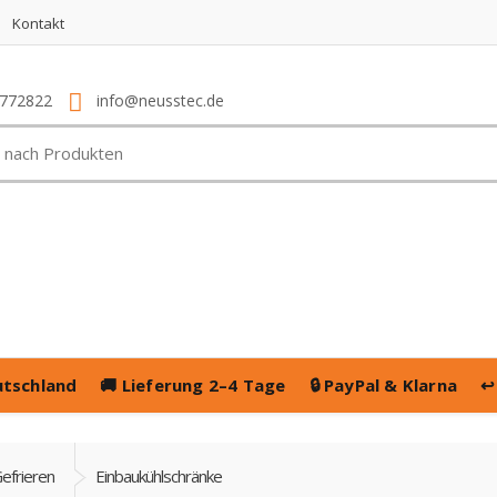
Kontakt
4772822
info@neusstec.de
utschland
🚚
Lieferung 2–4 Tage
🔒
PayPal & Klarna
↩
efrieren
Einbaukühlschränke