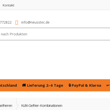
Kontakt
4772822
info@neusstec.de
utschland
🚚
Lieferung 2–4 Tage
🔒
PayPal & Klarna
↩
efrieren
Kühl-Gefrier-Kombinationen