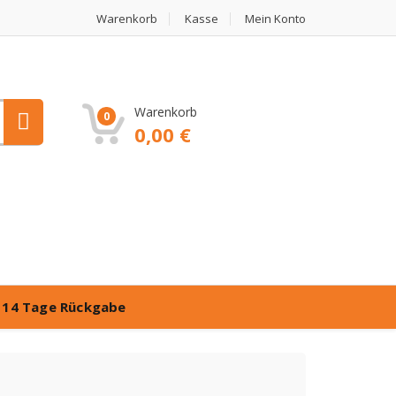
Warenkorb
Kasse
Mein Konto
Warenkorb
0
0,00
€
️
14 Tage Rückgabe