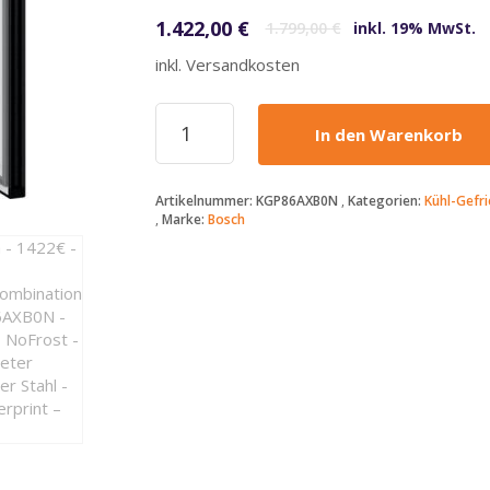
1.422,00
€
1.799,00
€
inkl. 19% MwSt.
inkl. Versandkosten
Bosch
In den Warenkorb
-
1422€
-
Artikelnummer:
KGP86AXB0N
Kategorien:
Kühl-Gefr
Kühl-
Marke:
Bosch
Gefrierkombination
-
KGP86AXB0N
-
Serie
8
-
NoFrost
-
Gebürsteter
schwarzer
Stahl