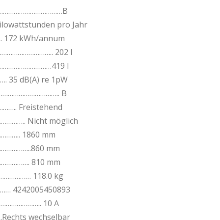
………………………………………B
ilowattstunden pro Jahr
. 172 kWh/annum
………………………….. 202 l
……………………………419 l
 35 dB(A) re 1pW
……………………………….. B
.. Freistehend
……….. Nicht möglich
…….. 1860 mm
……………..860 mm
………………. 810 mm
…………… 118.0 kg
… 4242005450893
……………….. 10 A
echts wechselbar