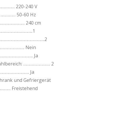
………… 220-240 V
………… 50-60 Hz
……………………… 240 cm
……………………………..1
 ………………………………………….2
……………………. Nein
……………………………. Ja
ühlbereich: ……………………. 2
………………………. Ja
rank und Gefriergerät
…… Freistehend