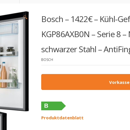
Bosch – 1422€ – Kühl-Gef
🔍
KGP86AXB0N – Serie 8 – 
schwarzer Stahl – AntiFin
BOSCH
Vorkasse
B
Produktdatenblatt
Ursprünglicher Preis war: 1.799,00 €
Aktueller Preis ist: 1.422,00 €.