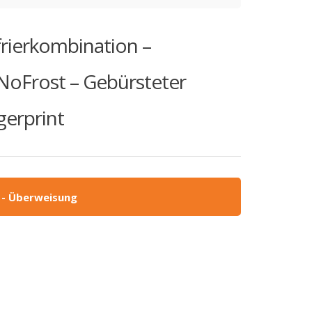
rierkombination –
NoFrost – Gebürsteter
gerprint
 - Überweisung