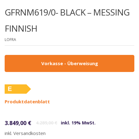
GFRNM619/0- BLACK – MESSING
FINNISH
LOFRA
Vorkasse - Überweisung
E
Produktdatenblatt
Ursprünglicher Preis war: 4.289,00 €
Aktueller Preis ist: 3.849,00 €.
3.849,00
€
4.289,00
€
inkl. 19% MwSt.
inkl. Versandkosten