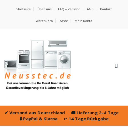
Startseite
Über uns
FAQ – Versand
AGB
Kontakt
Warenkorb
Kasse
Mein Konto
✔
Versand aus Deutschland
🚚
Lieferung 2–4 Tage
🔒
PayPal & Klarna
↩️
14 Tage Rückgabe