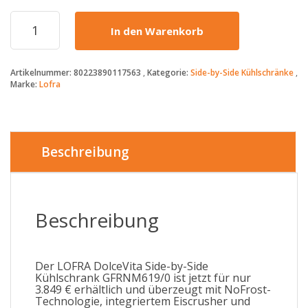
LOFRA
In den Warenkorb
-
3849€
-
Artikelnummer:
80223890117563
Kategorie:
Side-by-Side Kühlschränke
DOLCEVITA
Marke:
Lofra
SIDE-
BY-
SIDE
KÜHLSCHRANK
-
Beschreibung
GFRNM619/0-
BLACK
-
MESSING
Beschreibung
FINNISH
Menge
Der LOFRA DolceVita Side-by-Side
Kühlschrank GFRNM619/0 ist jetzt für nur
3.849 € erhältlich und überzeugt mit NoFrost-
Technologie, integriertem Eiscrusher und