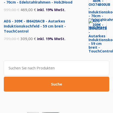
- 70cm - Edelstahlrahmen - Hob2Hood
1.299,00 €
720,00 €.
Ursprünglicher
Aktueller
999,00
€
469,00
€
inkl. 19% MwSt.
Preis
Preis
AEG - 309€ - IB6420ACB - Autarkes
war:
ist:
Induktionskochfeld - 59 cm breit -
999,00 €
469,00 €.
TouchControl
Ursprünglicher
Aktueller
799,00
€
309,00
€
inkl. 19% MwSt.
Preis
Preis
war:
ist:
799,00 €
309,00 €.
Suche
nach:
Suche