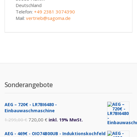
Deutschland
Telefon:
+49 2381 3074390
Mail:
vertrieb@sagoma.de
Sonderangebote
AEG – 720€ - LR7BI6480 -
Einbauwaschmaschine
Ursprünglicher
Aktueller
1.299,00
€
720,00
€
inkl. 19% MwSt.
Preis
Preis
AEG - 469€ - OIO74B00UB - Induktionskochfeld
war:
ist: