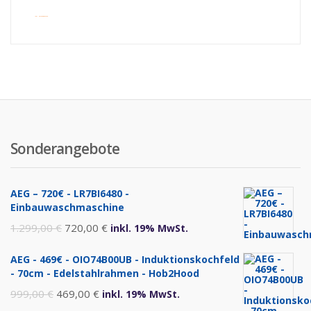
inkl. Versandkosten
Sonderangebote
AEG – 720€ - LR7BI6480 -
Einbauwaschmaschine
Ursprünglicher
Aktueller
1.299,00
€
720,00
€
inkl. 19% MwSt.
Preis
Preis
AEG - 469€ - OIO74B00UB - Induktionskochfeld
war:
ist:
- 70cm - Edelstahlrahmen - Hob2Hood
1.299,00 €
720,00 €.
Ursprünglicher
Aktueller
999,00
€
469,00
€
inkl. 19% MwSt.