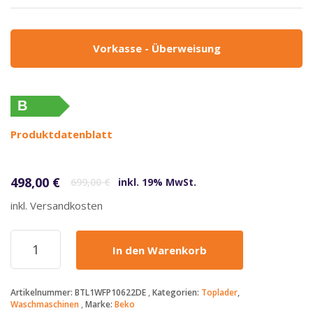
Vorkasse - Überweisung
B
Produktdatenblatt
Ursprünglicher Preis war: 699,00 €
Aktueller Preis ist: 498,00 €.
498,00
€
699,00
€
inkl. 19% MwSt.
inkl. Versandkosten
Beko
In den Warenkorb
-
498€
-
Artikelnummer:
BTL1WFP10622DE
Kategorien:
Toplader
,
Waschmaschine
Waschmaschinen
Marke:
Beko
-