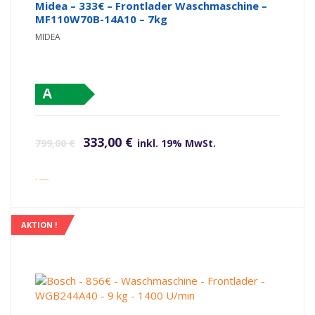
Midea – 333€ – Frontlader Waschmaschine –
MF110W70B-14A10 – 7kg
MIDEA
A
Ursprünglicher Preis war: 799,00 €
Aktueller Preis ist: 333,00 €.
333,00
€
799,00
€
inkl. 19% MwSt.
inkl. Versandkosten
AKTION !