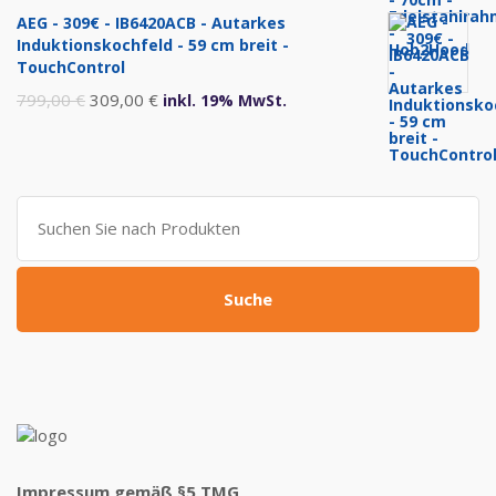
Preis
Preis
AEG - 309€ - IB6420ACB - Autarkes
war:
ist:
Induktionskochfeld - 59 cm breit -
999,00 €
469,00 €.
TouchControl
Ursprünglicher
Aktueller
799,00
€
309,00
€
inkl. 19% MwSt.
Preis
Preis
war:
ist:
799,00 €
309,00 €.
Suche
nach:
Suche
Impressum gemäß §5 TMG