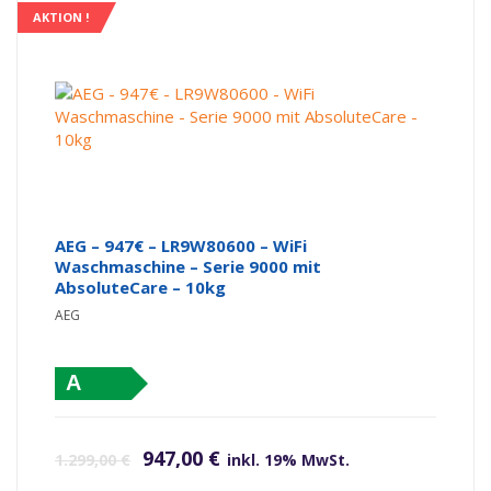
AKTION !
AEG – 947€ – LR9W80600 – WiFi
Waschmaschine – Serie 9000 mit
AbsoluteCare – 10kg
AEG
A
Ursprünglicher Preis war: 1.299,00 €
Aktueller Preis ist: 947,00 €.
947,00
€
1.299,00
€
inkl. 19% MwSt.