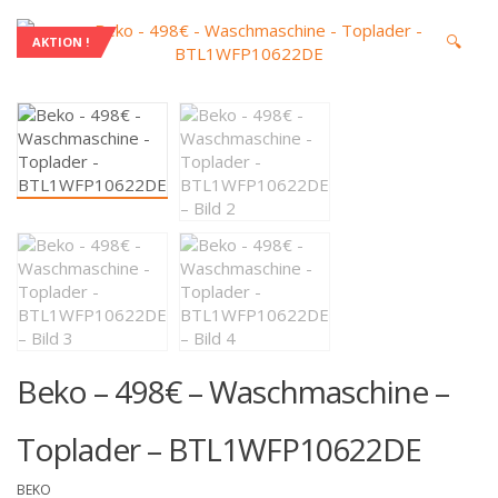
🔍
AKTION !
Beko – 498€ – Waschmaschine –
Toplader – BTL1WFP10622DE
BEKO