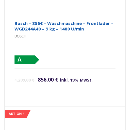
Bosch – 856€ – Waschmaschine – Frontlader –
WGB244A40 – 9 kg – 1400 U/min
BOSCH
A
Ursprünglicher Preis war: 1.299,00 €
Aktueller Preis ist: 856,00 €.
856,00
€
1.299,00
€
inkl. 19% MwSt.
inkl. Versandkosten
AKTION !