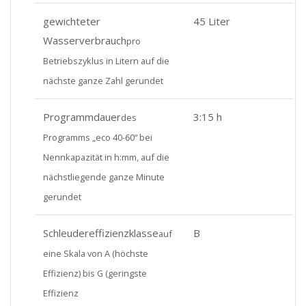
gewichteter
45 Liter
Wasserverbrauch
pro
Betriebszyklus in Litern auf die
nächste ganze Zahl gerundet
Programmdauer
3:15 h
des
Programms „eco 40-60“ bei
Nennkapazität in h:mm, auf die
nächstliegende ganze Minute
gerundet
Schleudereffizienzklasse
B
auf
eine Skala von A (höchste
Effizienz) bis G (geringste
Effizienz