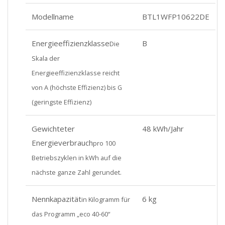
Modellname
BTL1WFP10622DE
Energieeffizienzklasse
B
Die
Skala der
Energieeffizienzklasse reicht
von A (höchste Effizienz) bis G
(geringste Effizienz)
Gewichteter
48 kWh/Jahr
Energieverbrauch
pro 100
Betriebszyklen in kWh auf die
nächste ganze Zahl gerundet.
Nennkapazität
6 kg
in Kilogramm für
das Programm „eco 40-60“