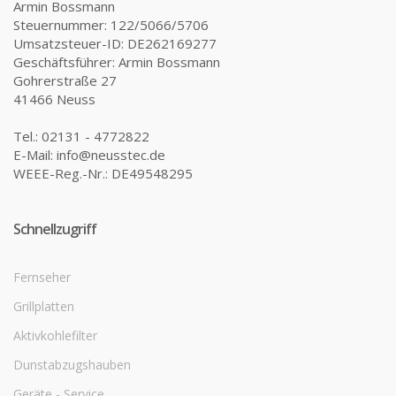
Armin Bossmann
Steuernummer: 122/5066/5706
Umsatzsteuer-ID: DE262169277
Geschäftsführer: Armin Bossmann
Gohrerstraße 27
41466 Neuss
Tel.: 02131 - 4772822
E-Mail: info@neusstec.de
WEEE-Reg.-Nr.: DE49548295
Schnellzugriff
Fernseher
Grillplatten
Aktivkohlefilter
Dunstabzugshauben
Geräte - Service