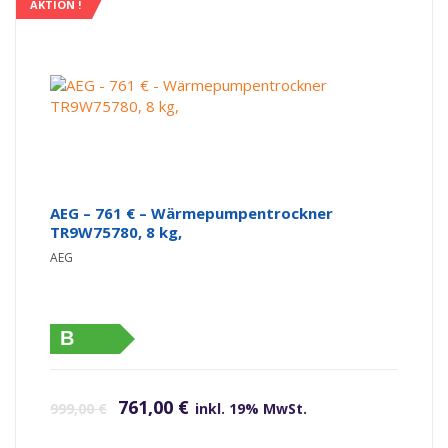
AKTION !
AEG – 761 € – Wärmepumpentrockner
TR9W75780, 8 kg,
AEG
B
Ursprünglicher Preis war: 999,00 €
Aktueller Preis ist: 761,00 €.
761,00
€
999,00
€
inkl. 19% MwSt.