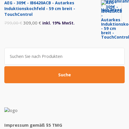
AEG - 309€ - IB6420ACB - Autarkes
war:
ist:
Induktionskochfeld - 59 cm breit -
999,00 €
469,00 €.
TouchControl
Ursprünglicher
Aktueller
799,00
€
309,00
€
inkl. 19% MwSt.
Preis
Preis
war:
ist:
799,00 €
309,00 €.
Suche
nach:
Suche
Impressum gemäß §5 TMG