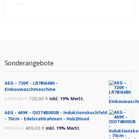
inkl. Versandkosten
Sonderangebote
AEG – 720€ - LR7BI6480 -
Einbauwaschmaschine
Ursprünglicher
Aktueller
1.299,00
€
720,00
€
inkl. 19% MwSt.
Preis
Preis
AEG - 469€ - OIO74B00UB - Induktionskochfeld
war:
ist:
- 70cm - Edelstahlrahmen - Hob2Hood
1.299,00 €
720,00 €.
Ursprünglicher
Aktueller
999,00
€
469,00
€
inkl. 19% MwSt.
Preis
Preis