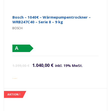
Bosch – 1040€ – Wärmepumpentrockner –
WRB247C40 – Serie 8 – 9 kg
BOSCH
A
Ursprünglicher Preis war: 1.399,00 €
Aktueller Preis ist: 1.040,00 €.
1.040,00
€
1.399,00
€
inkl. 19% MwSt.
inkl. Versandkosten
AKTION !