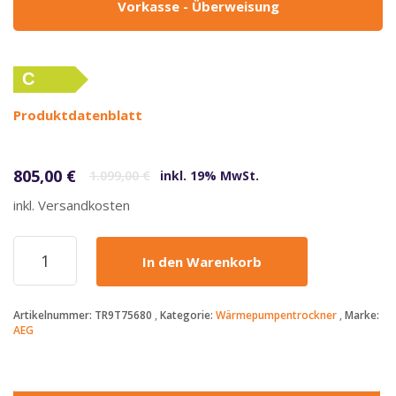
Vorkasse - Überweisung
C
Produktdatenblatt
Ursprünglicher Preis war: 1.099,00 €
Aktueller Preis ist: 805,00 €.
805,00
€
1.099,00
€
inkl. 19% MwSt.
inkl. Versandkosten
AEG
In den Warenkorb
-
805€
-
Artikelnummer:
TR9T75680
Kategorie:
Wärmepumpentrockner
Marke:
TR9T75680
AEG
-
8kg
-
Wärmepumpentrockner