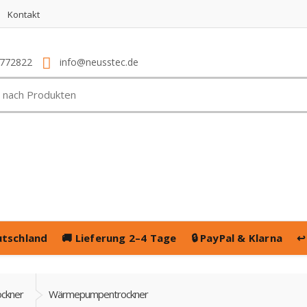
Kontakt
4772822
info@neusstec.de
utschland
🚚
Lieferung 2–4 Tage
🔒
PayPal & Klarna
↩
ckner
Wärmepumpentrockner