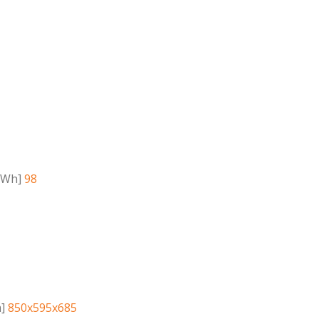
kWh]
98
]
850x595x685