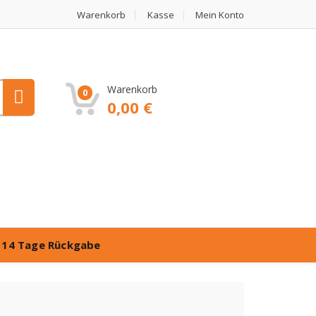
Warenkorb
Kasse
Mein Konto
Warenkorb
0
0,00
€
️
14 Tage Rückgabe