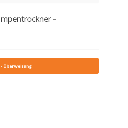
umpentrockner –
g
 - Überweisung