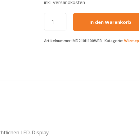
inkl. Versandkosten
Midea
In den Warenkorb
-
642€
-
Artikelnummer:
MD210H100WBB
Kategorie:
Wärmep
Wärmepumpentrockner
-
MD210H100WB-
B
-
10kg
Menge
chtlichen LED-Display