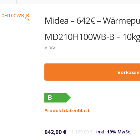
Midea – 642€ – Wärmep
🔍
MD210H100WB-B – 10k
MIDEA
Vorkasse
B
Produktdatenblatt
Ursprünglicher Preis war: 1.129,00 €
Aktueller Preis ist: 642,00 €.
642,00
€
1.129,00
€
inkl. 19% MwSt.