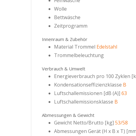
Feinwäsche
Wolle
Bettwäsche
Zeitprogramm
Innenraum & Zubehör
Material Trommel
Edelstahl
Trommelbeleuchtung
Verbrauch & Umwelt
Energieverbrauch pro 100 Zyklen [
Kondensationseffizienzklasse
B
Luftschallemissionen [dB (A)]
63
Luftschallemissionsklasse
B
Abmessungen & Gewicht
Gewicht Netto/Brutto [kg]
53/58
Abmessungen Gerät (H x B x T) [mm