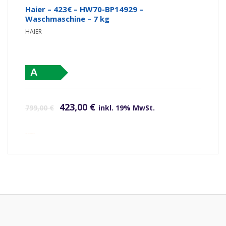
Haier – 423€ – HW70-BP14929 –
Waschmaschine – 7 kg
HAIER
A
Ursprünglicher Preis war: 799,00 €
Aktueller Preis ist: 423,00 €.
423,00
€
799,00
€
inkl. 19% MwSt.
inkl. Versandkosten