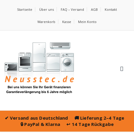
Startseite
Über uns
FAQ – Versand
AGB
Kontakt
Warenkorb
Kasse
Mein Konto
✔
Versand aus Deutschland
🚚
Lieferung 2–4 Tage
🔒
PayPal & Klarna
↩️
14 Tage Rückgabe