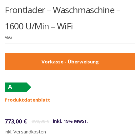
Frontlader – Waschmaschine –
1600 U/Min – WiFi
AEG
Vorkasse - Überweisung
A
Produktdatenblatt
Ursprünglicher Preis war: 999,00 €
Aktueller Preis ist: 773,00 €.
773,00
€
999,00
€
inkl. 19% MwSt.
inkl. Versandkosten