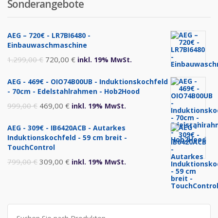
Sonderangebote
AEG – 720€ - LR7BI6480 -
Einbauwaschmaschine
Ursprünglicher
Aktueller
1.299,00
€
720,00
€
inkl. 19% MwSt.
Preis
Preis
AEG - 469€ - OIO74B00UB - Induktionskochfeld
war:
ist:
- 70cm - Edelstahlrahmen - Hob2Hood
1.299,00 €
720,00 €.
Ursprünglicher
Aktueller
999,00
€
469,00
€
inkl. 19% MwSt.
Preis
Preis
AEG - 309€ - IB6420ACB - Autarkes
war:
ist:
Induktionskochfeld - 59 cm breit -
999,00 €
469,00 €.
TouchControl
Ursprünglicher
Aktueller
799,00
€
309,00
€
inkl. 19% MwSt.
Preis
Preis
war:
ist:
799,00 €
309,00 €.
Suche