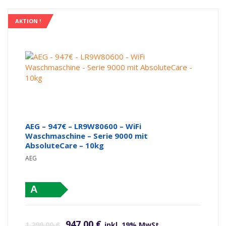
AKTION !
AEG – 947€ – LR9W80600 – WiFi
Waschmaschine – Serie 9000 mit
AbsoluteCare – 10kg
AEG
A
Ursprünglicher Preis war: 1.299,00 €
Aktueller Preis ist: 947,00 €.
947,00
€
1.299,00
€
inkl. 19% MwSt.