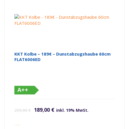
KKT Kolbe – 189€ – Dunstabzugshaube 60cm
FLAT6006ED
A++
(altes
Ursprünglicher Preis war: 239,00 €
Aktueller Preis ist: 189,00 €.
Label)
189,00
€
239,00
€
inkl. 19% MwSt.
inkl. Versandkosten