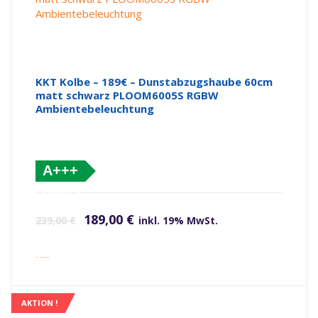
KKT Kolbe – 189€ – Dunstabzugshaube 60cm
matt schwarz PLOOM6005S RGBW
Ambientebeleuchtung
A+++
(altes
Ursprünglicher Preis war: 239,00 €
Aktueller Preis ist: 189,00 €.
Label)
189,00
€
239,00
€
inkl. 19% MwSt.
inkl. Versandkosten
AKTION !