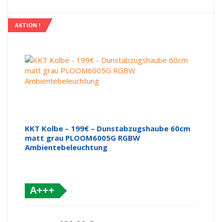
AKTION !
KKT Kolbe – 199€ – Dunstabzugshaube 60cm
matt grau PLOOM6005G RGBW
Ambientebeleuchtung
A+++
(altes
Ursprünglicher Preis war: 239,00 €
Aktueller Preis ist: 199,00 €.
Label)