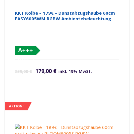
KKT Kolbe – 179€ – Dunstabzugshaube 60cm
EASY6005WM RGBW Ambientebeleuchtung
A+++
(altes
Ursprünglicher Preis war: 239,00 €
Aktueller Preis ist: 179,00 €.
Label)
179,00
€
239,00
€
inkl. 19% MwSt.
inkl. Versandkosten
AKTION !