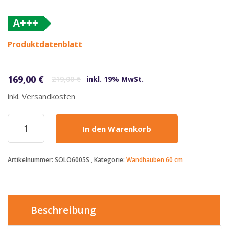
A+++
(altes
Produktdatenblatt
Label)
Ursprünglicher Preis war: 219,00 €
Aktueller Preis ist: 169,00 €.
169,00
€
219,00
€
inkl. 19% MwSt.
inkl. Versandkosten
KKT
In den Warenkorb
Kolbe
-
169€
Artikelnummer:
SOLO6005S
Kategorie:
Wandhauben 60 cm
-
Dunstabzugshaube
60cm
SOLO6005S
Menge
Beschreibung