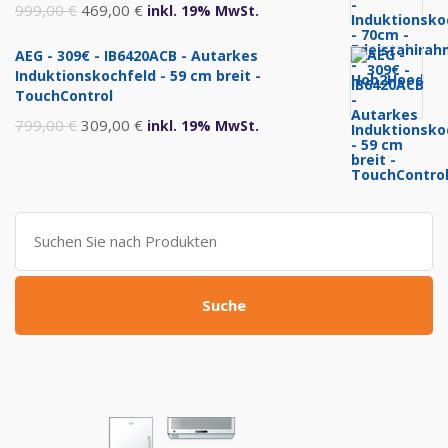
Ursprünglicher
Aktueller
999,00
€
469,00
€
inkl. 19% MwSt.
Preis
Preis
AEG - 309€ - IB6420ACB - Autarkes
war:
ist:
Induktionskochfeld - 59 cm breit -
999,00 €
469,00 €.
TouchControl
Ursprünglicher
Aktueller
799,00
€
309,00
€
inkl. 19% MwSt.
Preis
Preis
war:
ist:
799,00 €
309,00 €.
Suche
nach:
Suche