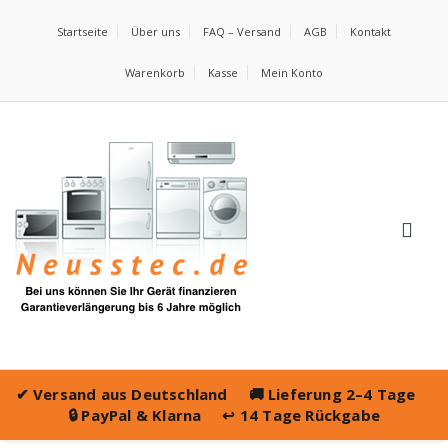
Startseite
Über uns
FAQ – Versand
AGB
Kontakt
Warenkorb
Kasse
Mein Konto
✔
Versand aus Deutschland
🚚
Lieferung 2–4 Tage
🔒
PayPal & Klarna
↩️
14 Tage Rückgabe