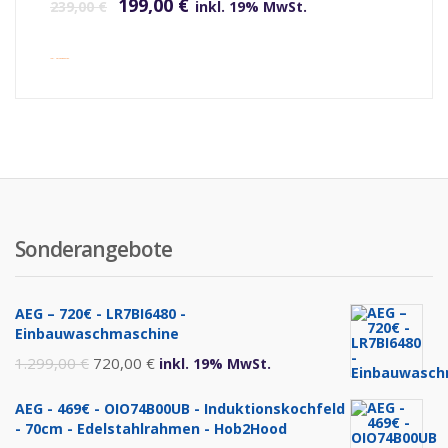
199,00
€
239,00
€
inkl. 19% MwSt.
inkl. Versandkosten
Sonderangebote
AEG – 720€ - LR7BI6480 -
Einbauwaschmaschine
Ursprünglicher
Aktueller
1.299,00
€
720,00
€
inkl. 19% MwSt.
Preis
Preis
AEG - 469€ - OIO74B00UB - Induktionskochfeld
war:
ist:
- 70cm - Edelstahlrahmen - Hob2Hood
1.299,00 €
720,00 €.