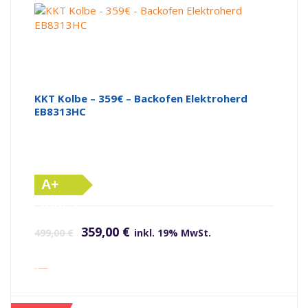
KKT Kolbe – 359€ – Backofen Elektroherd
EB8313HC
A+
(altes
Ursprünglicher Preis war: 499,00 €
Aktueller Preis ist: 359,00 €.
Label)
359,00
€
499,00
€
inkl. 19% MwSt.
inkl. Versandkosten