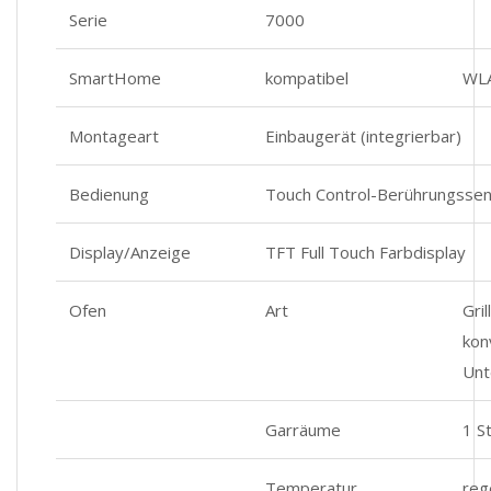
Serie
7000
SmartHome
kompatibel
WL
Montageart
Einbaugerät (integrierbar)
Bedienung
Touch Control-Berührungsse
Display/Anzeige
TFT Full Touch Farbdisplay
Ofen
Art
Gril
kon
Unt
Garräume
1 St
Temperatur
reg