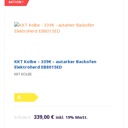
AKTION !
KKT Kolbe – 339€ – autarker Backofen
Elektroherd EB8015ED
KKT KOLBE
A
(altes
Ursprünglicher Preis war: 579,00 €
Aktueller Preis ist: 339,00 €.
Label)
339,00
€
579,00
€
inkl. 19% MwSt.