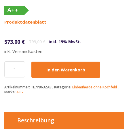
A++
(altes
Produktdatenblatt
Label)
Ursprünglicher Preis war: 799,00 €
Aktueller Preis ist: 573,00 €.
573,00
€
799,00
€
inkl. 19% MwSt.
inkl. Versandkosten
AEG
In den Warenkorb
–
573€
-
Artikelnummer:
TE7PB63ZAB
Kategorie:
Einbauherde ohne Kochfeld
Einbau-
Marke:
AEG
Backofen
-
TE7PB63ZAB
Menge
Beschreibung