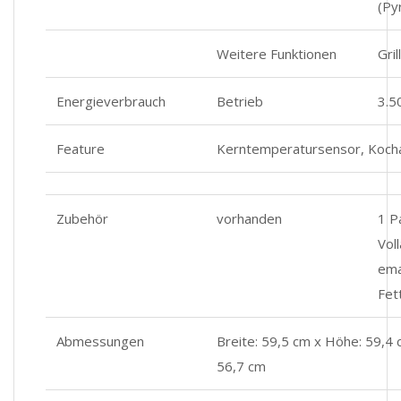
(Py
Weitere Funktionen
Gri
Energieverbrauch
Betrieb
3.5
Feature
Kerntemperatursensor, Kocha
Zubehör
vorhanden
1 P
Vol
ema
Fet
Abmessungen
Breite: 59,5 cm x Höhe: 59,4 
56,7 cm