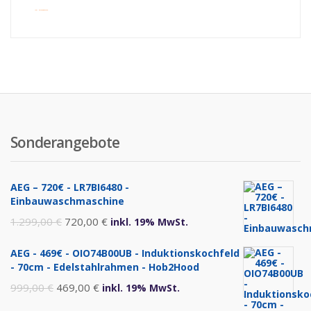
inkl. Versandkosten
Sonderangebote
AEG – 720€ - LR7BI6480 -
Einbauwaschmaschine
Ursprünglicher
Aktueller
1.299,00
€
720,00
€
inkl. 19% MwSt.
Preis
Preis
AEG - 469€ - OIO74B00UB - Induktionskochfeld
war:
ist:
- 70cm - Edelstahlrahmen - Hob2Hood
1.299,00 €
720,00 €.
Ursprünglicher
Aktueller
999,00
€
469,00
€
inkl. 19% MwSt.
Preis
Preis