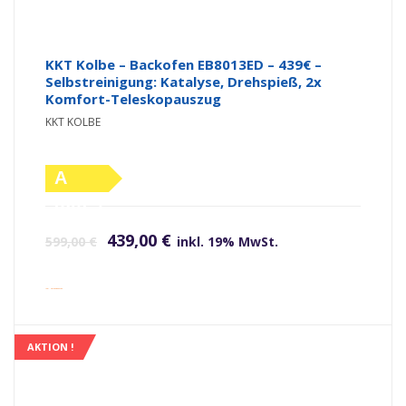
KKT Kolbe – Backofen EB8013ED – 439€ –
Selbstreinigung: Katalyse, Drehspieß, 2x
Komfort-Teleskopauszug
KKT KOLBE
A
(altes
Ursprünglicher Preis war: 599,00 €
Aktueller Preis ist: 439,00 €.
Label)
439,00
€
599,00
€
inkl. 19% MwSt.
inkl. Versandkosten
AKTION !