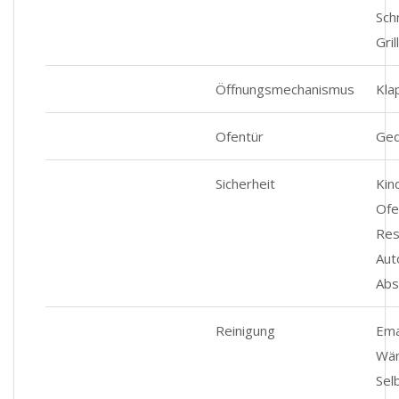
Sch
Gri
Öffnungsmechanismus
Kla
Ofentür
Ge
Sicherheit
Kin
Ofe
Res
Aut
Abs
Reinigung
Ema
Wän
Sel