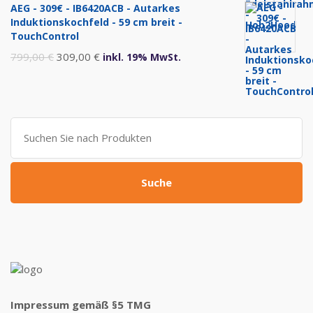
AEG - 309€ - IB6420ACB - Autarkes
war:
ist:
Induktionskochfeld - 59 cm breit -
999,00 €
469,00 €.
TouchControl
Ursprünglicher
Aktueller
799,00
€
309,00
€
inkl. 19% MwSt.
Preis
Preis
war:
ist:
799,00 €
309,00 €.
Suche
nach:
Suche
Impressum gemäß §5 TMG