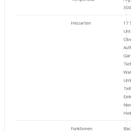
300
Heizarten
17 
Unt
Obe
Auf
Gär
Tief
War
Uml
Tel
Ein
Nie
Heiß
Funktionen
Bac