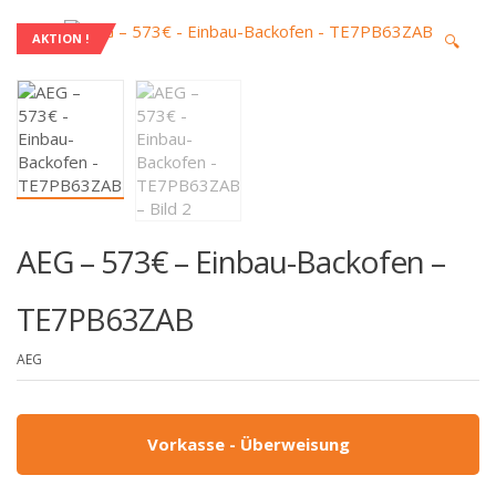
🔍
AKTION !
AEG – 573€ – Einbau-Backofen –
TE7PB63ZAB
AEG
Vorkasse - Überweisung