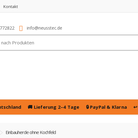
Kontakt
4772822
info@neusstec.de
utschland
🚚
Lieferung 2–4 Tage
🔒
PayPal & Klarna
↩
Einbauherde ohne Kochfeld