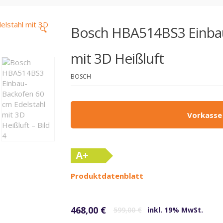
Bosch HBA514BS3 Einbau
🔍
mit 3D Heißluft
BOSCH
Vorkasse
A+
(altes
Produktdatenblatt
Label)
Ursprünglicher Preis war: 599,00 €
Aktueller Preis ist: 468,00 €.
468,00
€
599,00
€
inkl. 19% MwSt.