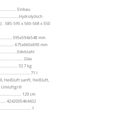
……………. Einbau
…………………….Hydrolytisch
 . 585-595 x 560-568 x 550
………………. 595x594x548 mm
………………. 675x660x690 mm
……………….Edelstahl
…………………….. Glas
………….. 32.7 kg
……………………………. 71 l
 Heißluft sanft, Heißluft,
 Umluftgrill
……………………… 120 cm
… 4242005464432
…………………………….. 1