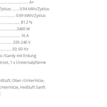
…………………………………. A+
yklus: …….. 0.94 kWh/Zyklus
…………………. 0.69 kWh/Zyklus
………………….. 81.2 %
…………………3400 W
……………….. 16 A
………… 220-240 V
…….. 50; 60 Hz
-/Gardy mit Erdung
rost, 1 x Universalpfanne
ßluft, Ober-/Unterhitze,
 Unterhitze, Heißluft Sanft
C