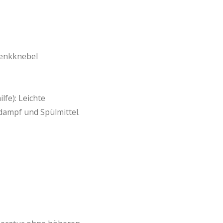
senkknebel
fe): Leichte
ampf und Spülmittel.