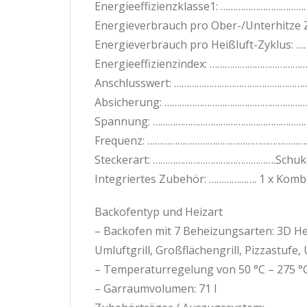
Energieeffizienzklasse1: ………………………
Energieverbrauch pro Ober-/Unterhitze Z
Energieverbrauch pro Heißluft-Zyklus: 
Energieeffizienzindex: …………………………………
Anschlusswert: ……………………………………………
Absicherung: ……………………………………………………
Spannung: ………………………………………………………
Frequenz: ……………………………………………………………
Steckerart: ………………………………………….Schuko
Integriertes Zubehör: ………………. 1 x Kombi
Backofentyp und Heizart
– Backofen mit 7 Beheizungsarten: 3D Hei
Umluftgrill, Großflächengrill, Pizzastufe,
– Temperaturregelung von 50 °C – 275 °
– Garraumvolumen: 71 l