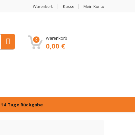
Warenkorb
Kasse
Mein Konto
Warenkorb
0
0,00
€
️
14 Tage Rückgabe