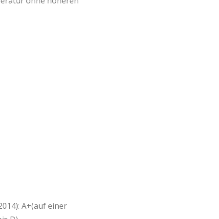
mperatur ohne höheren
2014): A+(auf einer