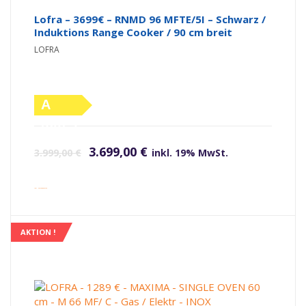
Lofra – 3699€ – RNMD 96 MFTE/5I – Schwarz /
Induktions Range Cooker / 90 cm breit
LOFRA
A
(altes
Ursprünglicher Preis war: 3.999,00 €
Aktueller Preis ist: 3.699,00 €.
Label)
3.699,00
€
3.999,00
€
inkl. 19% MwSt.
inkl. Versandkosten
AKTION !