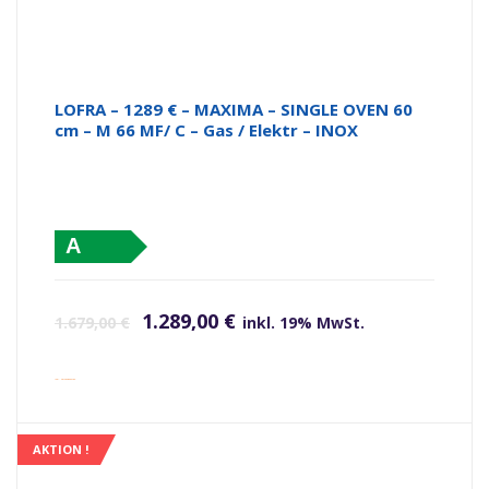
LOFRA – 1289 € – MAXIMA – SINGLE OVEN 60
cm – M 66 MF/ C – Gas / Elektr – INOX
A
Ursprünglicher Preis war: 1.679,00 €
Aktueller Preis ist: 1.289,00 €.
1.289,00
€
1.679,00
€
inkl. 19% MwSt.
inkl. Versandkosten
AKTION !