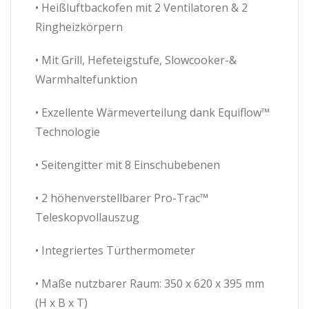
• Heißluftbackofen mit 2 Ventilatoren & 2
Ringheizkörpern
• Mit Grill, Hefeteigstufe, Slowcooker-&
Warmhaltefunktion
• Exzellente Wärmeverteilung dank Equiflow™
Technologie
• Seitengitter mit 8 Einschubebenen
• 2 höhenverstellbarer Pro-Trac™
Teleskopvollauszug
• Integriertes Türthermometer
• Maße nutzbarer Raum: 350 x 620 x 395 mm
(H x B x T)