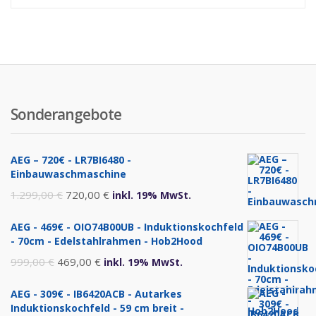
Sonderangebote
AEG – 720€ - LR7BI6480 -
Einbauwaschmaschine
Ursprünglicher
Aktueller
1.299,00
€
720,00
€
inkl. 19% MwSt.
Preis
Preis
AEG - 469€ - OIO74B00UB - Induktionskochfeld
war:
ist:
- 70cm - Edelstahlrahmen - Hob2Hood
1.299,00 €
720,00 €.
Ursprünglicher
Aktueller
999,00
€
469,00
€
inkl. 19% MwSt.
Preis
Preis
AEG - 309€ - IB6420ACB - Autarkes
war:
ist:
Induktionskochfeld - 59 cm breit -