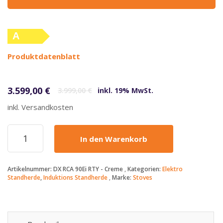
A
(altes
Produktdatenblatt
Label)
Ursprünglicher Preis war: 3.999,00 €
Aktueller Preis ist: 3.599,00 €.
3.599,00
€
3.999,00
€
inkl. 19% MwSt.
inkl. Versandkosten
STOVES
In den Warenkorb
-
3599€
-
Artikelnummer:
DX RCA 90Ei RTY - Creme
Kategorien:
Elektro
Richmond
Standherde
,
Induktions Standherde
Marke:
Stoves
-
DX
RCA
90Ei