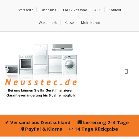
Startseite
Über uns
FAQ – Versand
AGB
Kontakt
Warenkorb
Kasse
Mein Konto
✔
Versand aus Deutschland
🚚
Lieferung 2–4 Tage
🔒
PayPal & Klarna
↩️
14 Tage Rückgabe