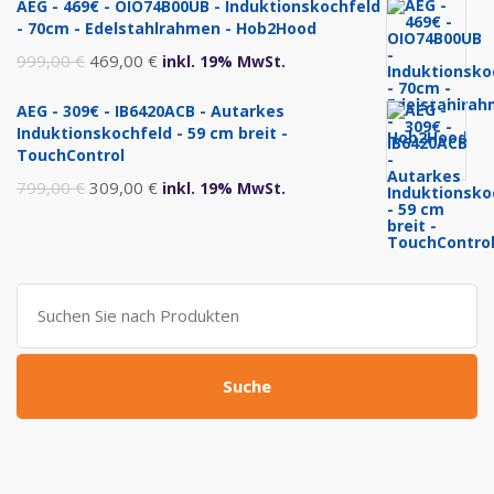
AEG - 469€ - OIO74B00UB - Induktionskochfeld
war:
ist:
- 70cm - Edelstahlrahmen - Hob2Hood
1.299,00 €
720,00 €.
Ursprünglicher
Aktueller
999,00
€
469,00
€
inkl. 19% MwSt.
Preis
Preis
AEG - 309€ - IB6420ACB - Autarkes
war:
ist:
Induktionskochfeld - 59 cm breit -
999,00 €
469,00 €.
TouchControl
Ursprünglicher
Aktueller
799,00
€
309,00
€
inkl. 19% MwSt.
Preis
Preis
war:
ist:
799,00 €
309,00 €.
Suche
nach:
Suche