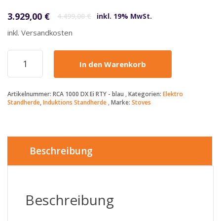
Ursprünglicher Preis war: 4.499,00 €
Aktueller Preis ist: 3.929,00 €.
3.929,00
€
4.499,00
€
inkl. 19% MwSt.
inkl. Versandkosten
STOVES
In den Warenkorb
-
3929€
-
Artikelnummer:
RCA 1000 DX Ei RTY - blau
Kategorien:
Elektro
Richmond
Standherde
,
Induktions Standherde
Marke:
Stoves
-
RCA
1000
DX
Ei
Beschreibung
RTY
-
Induktion
-
Beschreibung
Blau
-
Air