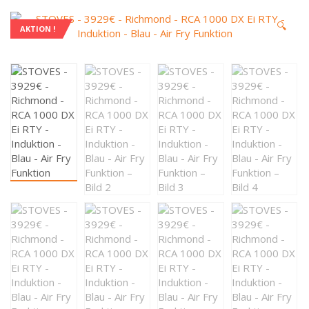
🔍
AKTION !