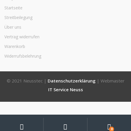
Startseite
Streitbeilegung
Über uns
Vertrag widerrufen
Warenkorb
Widerrufsbelehrung
© 2021 Neusstec |
Datenschutzerklärung
| Webmaster
IT Service Neuss
Mein
Suche
Suchen
nach:
Konto
0