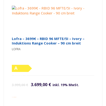
Lofra – 3699€ – RBID 96 MFTE/5I – Ivory –
Induktions Range Cooker – 90 cm breit
LOFRA
A
(altes
Ursprünglicher Preis war: 3.999,00 €
Aktueller Preis ist: 3.699,00 €.
Label)
3.699,00
€
3.999,00
€
inkl. 19% MwSt.
inkl. Versandkosten