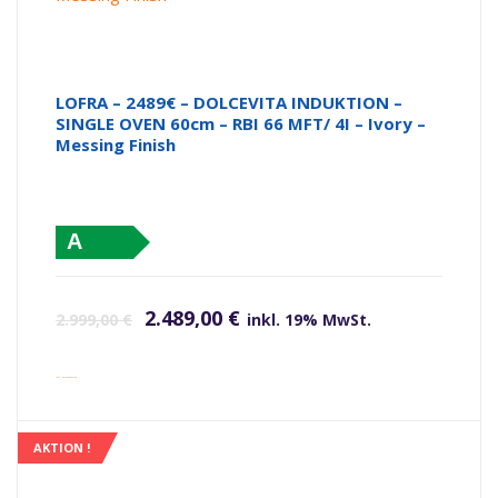
LOFRA – 2489€ – DOLCEVITA INDUKTION –
SINGLE OVEN 60cm – RBI 66 MFT/ 4I – Ivory –
Messing Finish
A
Ursprünglicher Preis war: 2.999,00 €
Aktueller Preis ist: 2.489,00 €.
2.489,00
€
2.999,00
€
inkl. 19% MwSt.
inkl. Versandkosten
AKTION !