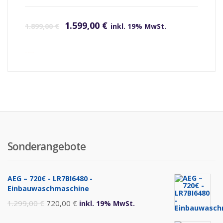
Ursprünglicher Preis war: 1.899,00 €
Aktueller Preis ist: 1.599,00 €.
1.599,00
€
1.899,00
€
inkl. 19% MwSt.
inkl. Versandkosten
Sonderangebote
AEG – 720€ - LR7BI6480 -
Einbauwaschmaschine
Ursprünglicher
Aktueller
1.299,00
€
720,00
€
inkl. 19% MwSt.
Preis
Preis