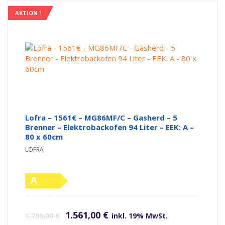
AKTION !
Lofra – 1561€ – MG86MF/C – Gasherd – 5
Brenner – Elektrobackofen 94 Liter – EEK: A –
80 x 60cm
LOFRA
A
(altes
Ursprünglicher Preis war: 1.799,00 €
Aktueller Preis ist: 1.561,00 €.
Label)
1.561,00
€
1.799,00
€
inkl. 19% MwSt.