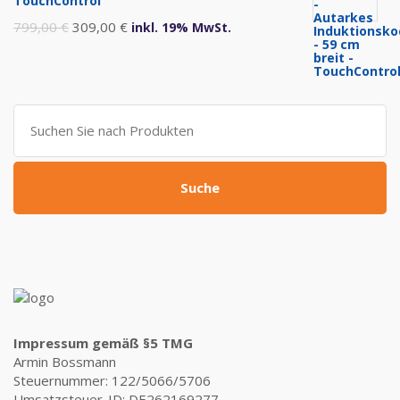
TouchControl
Ursprünglicher
Aktueller
799,00
€
309,00
€
inkl. 19% MwSt.
Preis
Preis
war:
ist:
799,00 €
309,00 €.
Suche
nach:
Suche
Impressum gemäß §5 TMG
Armin Bossmann
Steuernummer: 122/5066/5706
Umsatzsteuer-ID: DE262169277