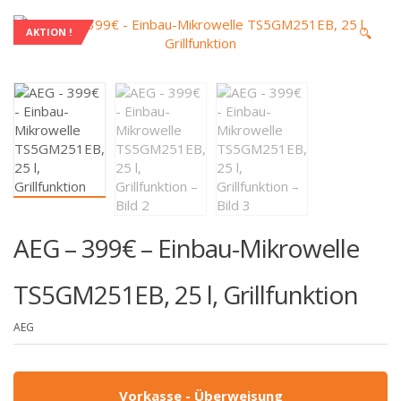
🔍
AKTION !
AEG – 399€ – Einbau-Mikrowelle
TS5GM251EB, 25 l, Grillfunktion
AEG
Vorkasse - Überweisung