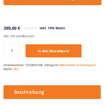
Ursprünglicher Preis war: 469,00 €
Aktueller Preis ist: 399,00 €.
399,00
€
469,00
€
inkl. 19% MwSt.
inkl. Versandkosten
AEG
In den Warenkorb
-
399€
-
Artikelnummer:
TS5GM251EB
Kategorie:
Mikrowellen & Dampfgarer
Einbau-
Marke:
AEG
Mikrowelle
TS5GM251EB,
25
l,
Grillfunktion
Beschreibung
Menge