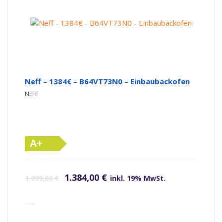
Neff – 1384€ – B64VT73N0 – Einbaubackofen
NEFF
A+
(altes
Ursprünglicher Preis war: 1.999,00 €
Aktueller Preis ist: 1.384,00 €.
Label)
1.384,00
€
1.999,00
€
inkl. 19% MwSt.
inkl. Versandkosten