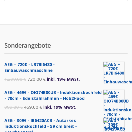
Sonderangebote
AEG – 720€ - LR7BI6480 -
Einbauwaschmaschine
Ursprünglicher
Aktueller
1.299,00
€
720,00
€
inkl. 19% MwSt.
Preis
Preis
AEG - 469€ - OIO74B00UB - Induktionskochfeld
war:
ist:
- 70cm - Edelstahlrahmen - Hob2Hood
1.299,00 €
720,00 €.
Ursprünglicher
Aktueller
999,00
€
469,00
€
inkl. 19% MwSt.
Preis
Preis
AEG - 309€ - IB6420ACB - Autarkes
war:
ist:
Induktionskochfeld - 59 cm breit -
999,00 €
469,00 €.