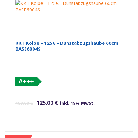
KKT Kolbe – 125€ – Dunstabzugshaube 60cm
BASE6004S
A+++
(altes
Ursprünglicher Preis war: 169,00 €
Aktueller Preis ist: 125,00 €.
Label)
125,00
€
169,00
€
inkl. 19% MwSt.
inkl. Versandkosten