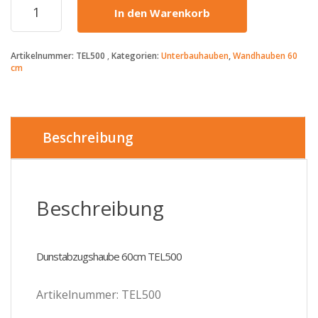
In den Warenkorb
Kolbe
-
165€
Artikelnummer:
TEL500
Kategorien:
Unterbauhauben
,
Wandhauben 60
-
cm
Dunstabzugshaube
60cm
TEL500
Menge
Beschreibung
Beschreibung
Dunstabzugshaube 60cm TEL500
Artikelnummer: TEL500