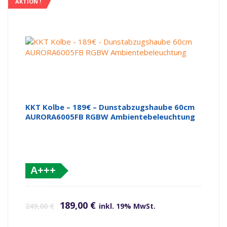
AKTION !
KKT Kolbe – 189€ – Dunstabzugshaube 60cm
AURORA6005FB RGBW Ambientebeleuchtung
A+++
(altes
Ursprünglicher Preis war: 249,00 €
Aktueller Preis ist: 189,00 €.
Label)
189,00
€
249,00
€
inkl. 19% MwSt.