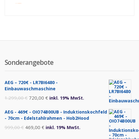
inkl. Versandkosten
Sonderangebote
AEG – 720€ - LR7BI6480 -
Einbauwaschmaschine
Ursprünglicher
Aktueller
1.299,00
€
720,00
€
inkl. 19% MwSt.
Preis
Preis
AEG - 469€ - OIO74B00UB - Induktionskochfeld
war:
ist:
- 70cm - Edelstahlrahmen - Hob2Hood
1.299,00 €
720,00 €.
Ursprünglicher
Aktueller
999,00
€
469,00
€
inkl. 19% MwSt.
Preis
Preis