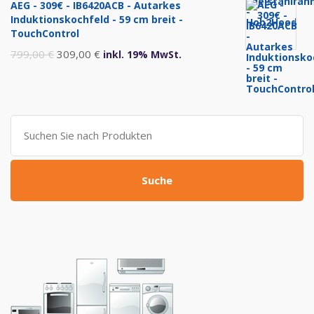
AEG - 309€ - IB6420ACB - Autarkes
war:
ist:
Induktionskochfeld - 59 cm breit -
999,00 €
469,00 €.
TouchControl
Ursprünglicher
Aktueller
799,00
€
309,00
€
inkl. 19% MwSt.
Preis
Preis
war:
ist:
799,00 €
309,00 €.
Suche
nach:
Suche