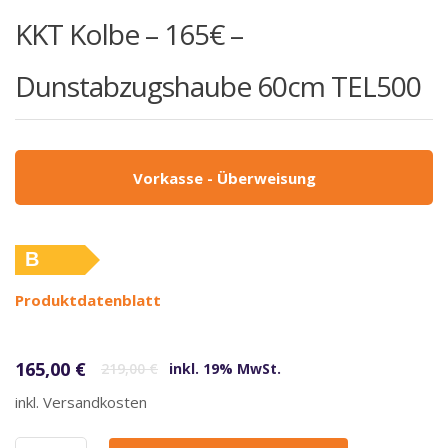
KKT Kolbe – 165€ –
Dunstabzugshaube 60cm TEL500
Vorkasse - Überweisung
B
(altes
Produktdatenblatt
Label)
Ursprünglicher Preis war: 219,00 €
Aktueller Preis ist: 165,00 €.
165,00
€
219,00
€
inkl. 19% MwSt.
inkl. Versandkosten
KKT