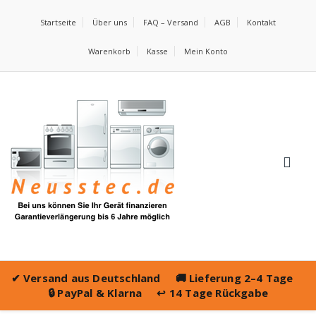
Startseite
Über uns
FAQ – Versand
AGB
Kontakt
Warenkorb
Kasse
Mein Konto
✔
Versand aus Deutschland
🚚
Lieferung 2–4 Tage
🔒
PayPal & Klarna
↩️
14 Tage Rückgabe