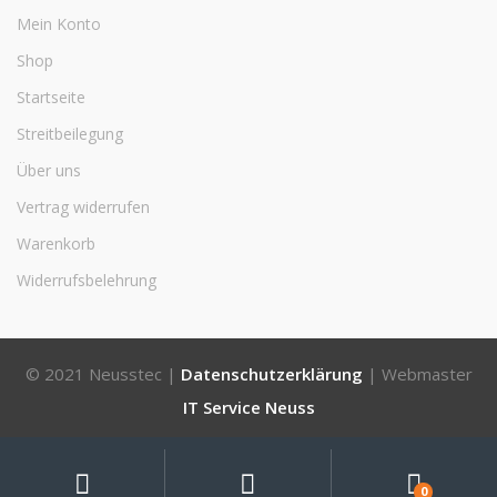
Mein Konto
Shop
Startseite
Streitbeilegung
Über uns
Vertrag widerrufen
Warenkorb
Widerrufsbelehrung
© 2021 Neusstec |
Datenschutzerklärung
| Webmaster
IT Service Neuss
Mein
Suche
Suchen
nach:
Konto
0