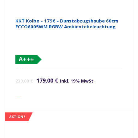
KKT Kolbe – 179€ – Dunstabzugshaube 60cm
ECCO6005WM RGBW Ambientebeleuchtung
A+++
(altes
Ursprünglicher Preis war: 239,00 €
Aktueller Preis ist: 179,00 €.
Label)
179,00
€
239,00
€
inkl. 19% MwSt.
inkl. Versandkosten
AKTION !