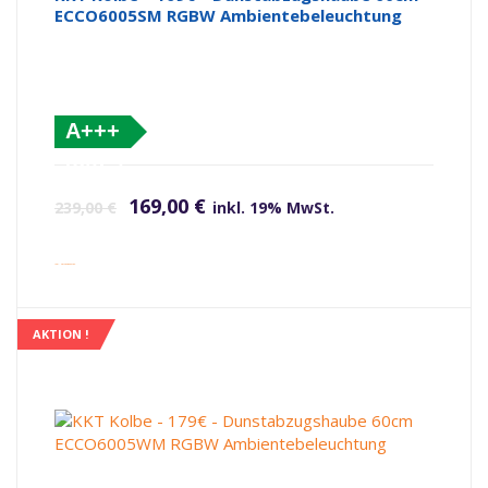
ECCO6005SM RGBW Ambientebeleuchtung
A+++
(altes
Ursprünglicher Preis war: 239,00 €
Aktueller Preis ist: 169,00 €.
Label)
169,00
€
239,00
€
inkl. 19% MwSt.
inkl. Versandkosten
AKTION !