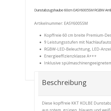
Dunstabzugshaube 60cm EASY6005SM RGBW Ambi
Artikelnummer: EASY6005SM
Kopffreie 60 cm breite Premium-De
9 Leistungsstufen mit Nachlaufaut
RGBW-LED-Beleuchtung, LED-Anzei
Energieeffizienzklasse A+++
Inklusive spülmaschinengeeignetem 
Beschreibung
Diese kopffreie KKT KOLBE Dunstab
aus rotem, grünen, blauem und weiße