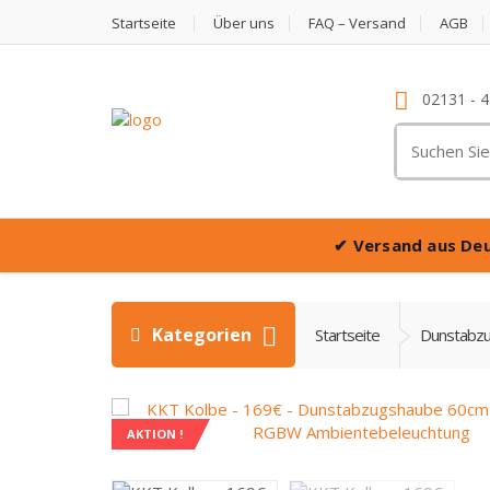
Startseite
Über uns
FAQ – Versand
AGB
02131 - 
Suche
nach:
✔
Versand aus De
Kategorien
Startseite
Dunstabz
AKTION !