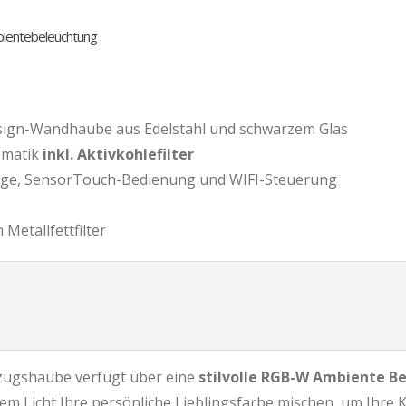
entebeleuchtung
sign-Wandhaube aus Edelstahl und schwarzem Glas
omatik
inkl. Aktivkohlefilter
ge, SensorTouch-Bedienung und WIFI-Steuerung
Metallfettfilter
zugshaube verfügt über eine
stilvolle RGB-W Ambiente B
m Licht Ihre persönliche Lieblingsfarbe mischen, um Ihre K