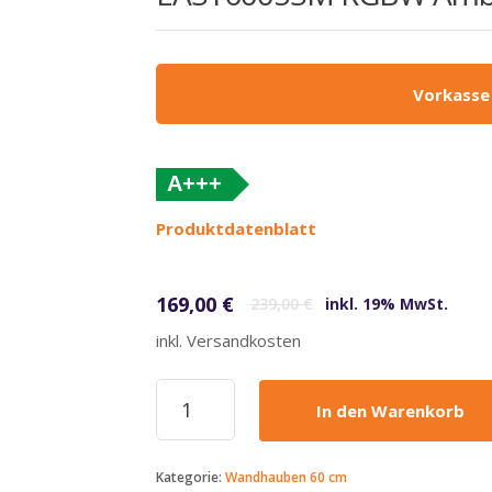
Vorkasse
A+++
(altes
Produktdatenblatt
Label)
Ursprünglicher Preis war: 239,00 €
Aktueller Preis ist: 169,00 €.
169,00
€
239,00
€
inkl. 19% MwSt.
inkl. Versandkosten
KKT
In den Warenkorb
Kolbe
-
169€
Kategorie:
Wandhauben 60 cm
-