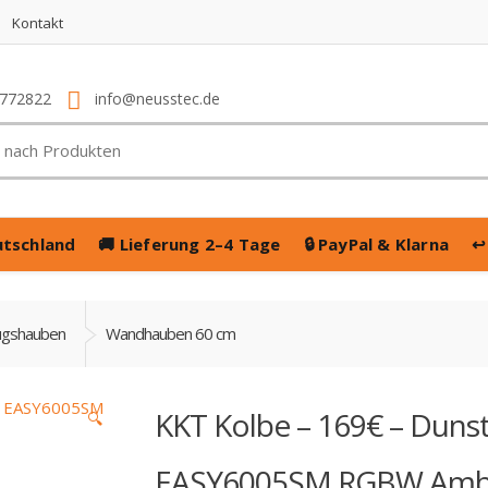
Kontakt
4772822
info@neusstec.de
utschland
🚚
Lieferung 2–4 Tage
🔒
PayPal & Klarna
↩
ugshauben
Wandhauben 60 cm
KKT Kolbe – 169€ – Dun
🔍
EASY6005SM RGBW Ambi