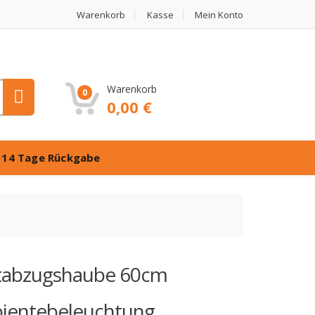
Warenkorb
Kasse
Mein Konto
Warenkorb
0
0,00
€
️
14 Tage Rückgabe
stabzugshaube 60cm
entebeleuchtung