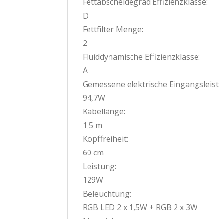
Fettabscheidegrad Effizienzklasse:
D
Fettfilter Menge:
2
Fluiddynamische Effizienzklasse:
A
Gemessene elektrische Eingangsleistu
94,7W
Kabellänge:
1,5 m
Kopffreiheit:
60 cm
Leistung:
129W
Beleuchtung:
RGB LED 2 x 1,5W + RGB 2 x 3W