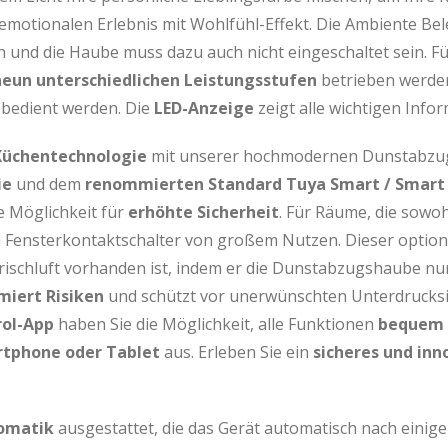
 emotionalen Erlebnis mit Wohlfühl-Effekt. Die Ambiente Be
und die Haube muss dazu auch nicht eingeschaltet sein. Fü
neun unterschiedlichen Leistungsstufen
betrieben werden
bedient werden. Die
LED-Anzeige
zeigt alle wichtigen Info
 Küchentechnologie
mit unserer hochmodernen Dunstabzugs
ie
und dem
renommierten Standard Tuya Smart / Smart 
e Möglichkeit für
erhöhte Sicherheit
. Für Räume, die sowo
n Fensterkontaktschalter von großem Nutzen. Dieser optiona
 Frischluft vorhanden ist, indem er die Dunstabzugshaube nu
miert Risiken
und schützt vor unerwünschten Unterdrucksit
rol-App
haben Sie die Möglichkeit, alle Funktionen
bequem 
rtphone oder Tablet
aus. Erleben Sie ein
sicheres und inn
omatik
ausgestattet, die das Gerät automatisch nach einiger